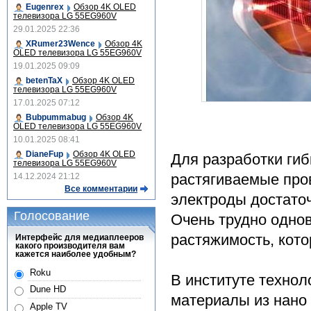
Eugenrex
Обзор 4K OLED
телевизора LG 55EG960V
29.01.2025 22:36
XRumer23Wence
Обзор 4K
OLED телевизора LG 55EG960V
19.01.2025 09:09
betenTaX
Обзор 4K OLED
телевизора LG 55EG960V
17.01.2025 07:12
Bubpummabug
Обзор 4K
OLED телевизора LG 55EG960V
10.01.2025 08:41
DianeFup
Обзор 4K OLED
Для разработки гиб
телевизора LG 55EG960V
растягиваемые про
14.12.2024 21:12
Все комментарии
электроды достаточ
Голосование
Очень трудно одно
растяжимость, кот
Интерфейс для медиаплееров
какого производителя вам
кажется наиболее удобным?
Roku
В институте техно
Dune HD
материалы из нано 
Apple TV