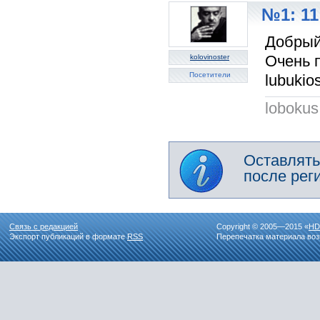
№1: 11
Добрый
Очень 
kolovinoster
Посетители
lubukios
lobokus
Оставлять
после рег
Связь с редакцией
Copyright © 2005—2015 «
HD
Экспорт публикаций в формате
RSS
Перепечатка материала воз