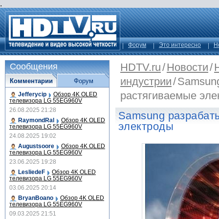
.
Форум
Это интересно
Н
HDTV.ru
/
Новости
/
Сообщения
индустрии
/
Samsung
Комментарии
Форум
растягиваемые эле
Jefferycip
Обзор 4K OLED
телевизора LG 55EG960V
26.08.2025 21:28
Samsung разрабат
RaymondRal
Обзор 4K OLED
электроды
телевизора LG 55EG960V
24.08.2025 19:02
Augustsoore
Обзор 4K OLED
телевизора LG 55EG960V
23.06.2025 19:28
LesliedeF
Обзор 4K OLED
телевизора LG 55EG960V
03.06.2025 20:14
BryanBoano
Обзор 4K OLED
телевизора LG 55EG960V
09.03.2025 21:51