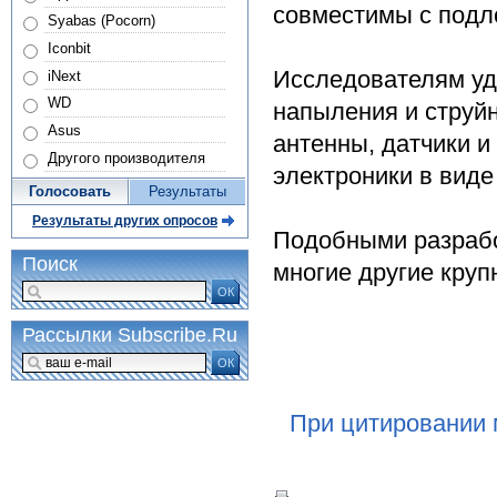
совместимы с подл
Syabas (Pocorn)
Iconbit
Исследователям уд
iNext
WD
напыления и струйн
Asus
антенны, датчики и
Другого производителя
электроники в вид
Голосовать
Результаты
Результаты других опросов
Подобными разрабо
Поиск
многие другие круп
ОК
Рассылки Subscribe.Ru
ОК
При цитировании 