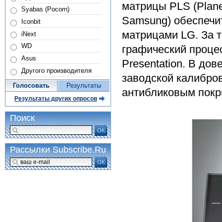
матрицы PLS (Plane
Syabas (Pocorn)
Samsung) обеспечи
Iconbit
матрицами LG. За т
iNext
WD
графический процесс
Asus
Presentation. В до
Другого производителя
заводской калибро
Голосовать
Результаты
антибликовым покр
Результаты других опросов
Поиск
ОК
Рассылки Subscribe.Ru
ОК