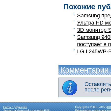
Похожие пуб
Samsung пре
Ультра HD м
3D монитор 
Samsung 940
поступает в 
LG L245WP-B
Комментарии
Оставлять
после рег
Связь с редакцией
Copyright © 2005—2015 «
HD
Экспорт публикаций в формате
RSS
Перепечатка материала воз