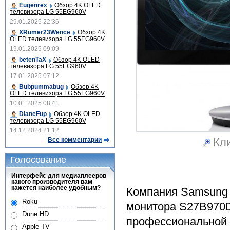
Eugenrex
Обзор 4K OLED
телевизора LG 55EG960V
29.01.2025 22:36
XRumer23Wence
Обзор 4K
OLED телевизора LG 55EG960V
19.01.2025 09:09
betenTaX
Обзор 4K OLED
телевизора LG 55EG960V
17.01.2025 07:12
Bubpummabug
Обзор 4K
OLED телевизора LG 55EG960V
10.01.2025 08:41
DianeFup
Обзор 4K OLED
телевизора LG 55EG960V
14.12.2024 21:12
Кли
Все комментарии
Голосование
Интерфейс для медиаплееров
какого производителя вам
кажется наиболее удобным?
Компания Samsung 
Roku
монитора S27B970D,
Dune HD
профессиональной 
Apple TV