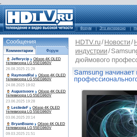
.
Форум
Это интересно
Н
HDTV.ru
/
Новости
/
Сообщения
индустрии
/
Samsung
Комментарии
Форум
дюймового професс
Jefferycip
Обзор 4K OLED
телевизора LG 55EG960V
26.08.2025 21:28
Samsung начинает
RaymondRal
Обзор 4K OLED
профессиональног
телевизора LG 55EG960V
24.08.2025 19:02
Augustsoore
Обзор 4K OLED
телевизора LG 55EG960V
23.06.2025 19:28
LesliedeF
Обзор 4K OLED
телевизора LG 55EG960V
03.06.2025 20:14
BryanBoano
Обзор 4K OLED
телевизора LG 55EG960V
09.03.2025 21:51