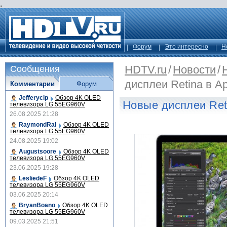
.
Форум
Это интересно
Н
HDTV.ru
/
Новости
/
Сообщения
дисплеи Retina в A
Комментарии
Форум
Jefferycip
Обзор 4K OLED
Новые дисплеи Ret
телевизора LG 55EG960V
26.08.2025 21:28
RaymondRal
Обзор 4K OLED
телевизора LG 55EG960V
24.08.2025 19:02
Augustsoore
Обзор 4K OLED
телевизора LG 55EG960V
23.06.2025 19:28
LesliedeF
Обзор 4K OLED
телевизора LG 55EG960V
03.06.2025 20:14
BryanBoano
Обзор 4K OLED
телевизора LG 55EG960V
09.03.2025 21:51