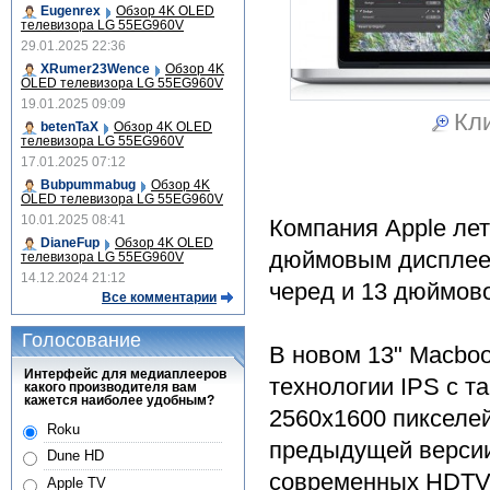
Eugenrex
Обзор 4K OLED
телевизора LG 55EG960V
29.01.2025 22:36
XRumer23Wence
Обзор 4K
OLED телевизора LG 55EG960V
19.01.2025 09:09
Кли
betenTaX
Обзор 4K OLED
телевизора LG 55EG960V
17.01.2025 07:12
Bubpummabug
Обзор 4K
OLED телевизора LG 55EG960V
10.01.2025 08:41
Компания Apple лет
DianeFup
Обзор 4K OLED
дюймовым дисплеем
телевизора LG 55EG960V
14.12.2024 21:12
черед и 13 дюймово
Все комментарии
Голосование
В новом 13" Macboo
Интерфейс для медиаплееров
технологии IPS с т
какого производителя вам
кажется наиболее удобным?
2560x1600 пикселей
Roku
предыдущей версии
Dune HD
современных HDTV 
Apple TV