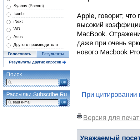
Syabas (Pocorn)
Iconbit
Apple, говорит, что
iNext
высокий коэффицие
WD
MacBook. Отражени
Asus
даже при очень ярк
Другого производителя
нового Macbook Pro
Голосовать
Результаты
Результаты других опросов
Поиск
ОК
При цитировании 
Рассылки Subscribe.Ru
ОК
Версия для печат
Уважаемый посет