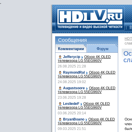
.
Ф
HDT
Сообщения
сла
Комментарии
Форум
Ос
Jefferycip
Обзор 4K OLED
сл
телевизора LG 55EG960V
26.08.2025 21:28
RaymondRal
Обзор 4K OLED
телевизора LG 55EG960V
24.08.2025 19:02
Augustsoore
Обзор 4K OLED
телевизора LG 55EG960V
23.06.2025 19:28
LesliedeF
Обзор 4K OLED
телевизора LG 55EG960V
03.06.2025 20:14
BryanBoano
Обзор 4K OLED
Осно
телевизора LG 55EG960V
чле
09.03.2025 21:51
был