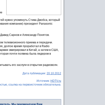
ие
тей нужно упомянуть Стива Джобса, который
снования компании) президент Panasonic
 Давид Сарнов и Александр Понятов.
ем телевизионного приема и передачи.
я, долгое время проработал в Radio
 армии эмигрировал в Китай, а затем в США,
оторая почти полвека была лидером в
читывать его заслуги в открытии радиоволн.
Дата публикации:
20.10.2012
Источник:
HDTV.ru
стью, ссылка на первоисточник обязательна.
ователь. Мы рекомендуем Вам