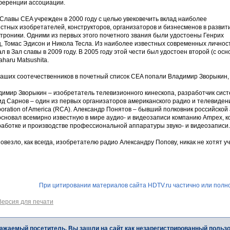
ференции ассоциации.
Славы CEA учрежден в 2000 году с целью увековечить вклад наиболее
стных изобретателей, конструкторов, организаторов и бизнесменов в развит
троники. Одними из первых этого почетного звания были удостоены Генрих
ц, Томас Эдисон и Никола Тесла. Из наиболее известных современных личнос
л в Зал славы в 2009 году. В 2005 году этой чести был удостоен второй (с о
haru Matsushita.
наших соотечественников в почетный список CEA попали Владимир Зворыкин,
димир Зворыкин – изобретатель телевизионного кинескопа, разработчик сист
д Сарнов – один из первых организаторов американского радио и телевидени
oration of America (RCA). Александр Понятов – бывший полковник российской
основал всемирно известную в мире аудио- и видеозаписи компанию Ampex, к
работке и производстве профессиональной аппаратуры звуко- и видеозаписи.
овезло, как всегда, изобретателю радио Александру Попову, никак не хотят у
При цитировании материалов сайта HDTV.ru частично или полно
Версия для печати
ажаемый посетитель, Вы зашли на сайт как незарегистрированный польз