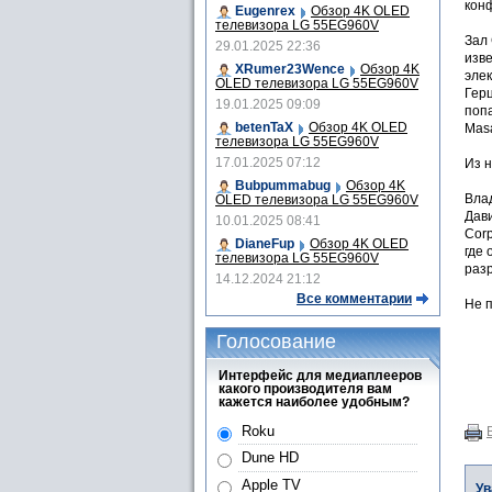
кон
Eugenrex
Обзор 4K OLED
телевизора LG 55EG960V
Зал 
29.01.2025 22:36
изве
XRumer23Wence
Обзор 4K
элек
OLED телевизора LG 55EG960V
Гер
19.01.2025 09:09
попа
betenTaX
Обзор 4K OLED
Masa
телевизора LG 55EG960V
17.01.2025 07:12
Из 
Bubpummabug
Обзор 4K
Вла
OLED телевизора LG 55EG960V
Дави
10.01.2025 08:41
Corp
DianeFup
Обзор 4K OLED
где 
телевизора LG 55EG960V
раз
14.12.2024 21:12
Все комментарии
Не п
Голосование
Интерфейс для медиаплееров
какого производителя вам
кажется наиболее удобным?
Roku
Dune HD
Apple TV
Ув