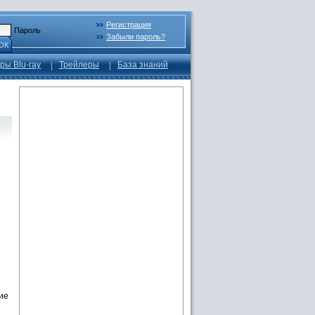
Регистрация
Пароль
Забыли пароль?
ОК
ры Blu-ray
Трейлеры
База знаний
ие