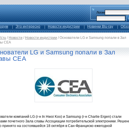
Логин
орум
Это интересно
Новости индустрии
Новинки Blu-ray
Обзо
V.ru
/
Новости
/
Новости индустрии
/
Основатели LG и Samsung попали в Зал
вы CEA
нователи LG и Samsung попали в Зал
авы CEA
ватели компаний LG (г-н In Hwoi Koo) и Samsung (г-н Charlie Ergen) стали
нами почетного Зала славы Ассоциации потребительской электроники. Решен
о принято на состоявшейся 18 октября в Сан-Франциско ежегодной