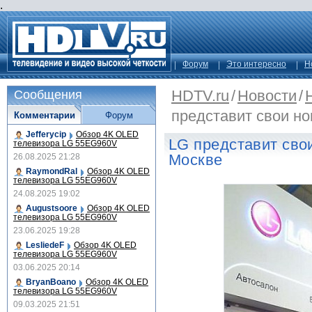
.
Форум
Это интересно
Н
HDTV.ru
/
Новости
/
Сообщения
представит свои но
Комментарии
Форум
Jefferycip
Обзор 4K OLED
LG представит сво
телевизора LG 55EG960V
Москве
26.08.2025 21:28
RaymondRal
Обзор 4K OLED
телевизора LG 55EG960V
24.08.2025 19:02
Augustsoore
Обзор 4K OLED
телевизора LG 55EG960V
23.06.2025 19:28
LesliedeF
Обзор 4K OLED
телевизора LG 55EG960V
03.06.2025 20:14
BryanBoano
Обзор 4K OLED
телевизора LG 55EG960V
09.03.2025 21:51