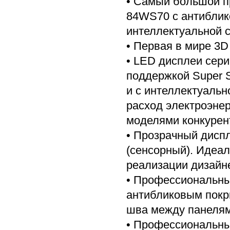
• Самый большой 
84WS70 с антиблико
интеллектуальной 
• Первая в мире 3D
• LED дисплеи сер
поддержкой Super S
и с интеллектуаль
расход электроэне
моделями конкурен
• Прозрачный дисп
(сенсорный). Идеал
реализации дизайн
• Профессиональны
антибликовым покр
шва между панелями
• Профессиональн