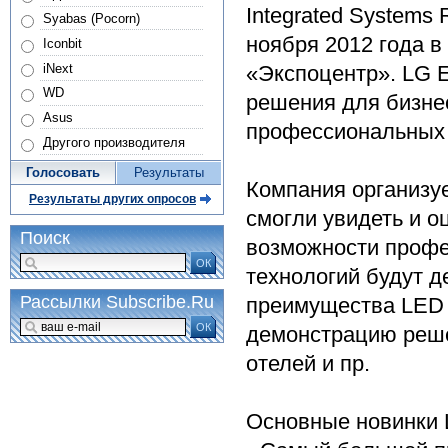
Integrated Systems 
Syabas (Pocorn)
ноября 2012 года 
Iconbit
iNext
«Экспоцентр». LG E
WD
решения для бизнес
Asus
профессиональных 
Другого производителя
Голосовать
Результаты
Компания организуе
Результаты других опросов
смогли увидеть и о
Поиск
возможности профе
ОК
технологий будут д
Рассылки Subscribe.Ru
преимущества LED 
ОК
демонстрацию реше
отелей и пр.
Основные новинки 