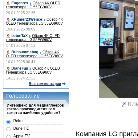
Eugenrex
Обзор 4K OLED
телевизора LG 55EG960V
29.01.2025 22:36
XRumer23Wence
Обзор 4K
OLED телевизора LG 55EG960V
19.01.2025 09:09
betenTaX
Обзор 4K OLED
телевизора LG 55EG960V
17.01.2025 07:12
Bubpummabug
Обзор 4K
OLED телевизора LG 55EG960V
10.01.2025 08:41
DianeFup
Обзор 4K OLED
телевизора LG 55EG960V
14.12.2024 21:12
Все комментарии
Голосование
Кли
Интерфейс для медиаплееров
какого производителя вам
кажется наиболее удобным?
Roku
Dune HD
Компания LG пригл
Apple TV