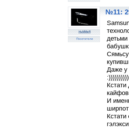
№11: 2
Samsun
техноло
HuMMeR
детьми 
Посетители
бабушк
Сямьсу
купивши
Даже у 
:))))))))))
Кстати
кайфов
И именн
ширпот
Кстати
гэлэкс