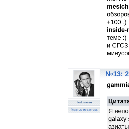
mesic
обзоро
+100 :)
inside
теме :)
и СГС3
минусом
№13: 2
gammi
Цитат
inside-man
Я непо
Главные редакторы
galaxy
азиаты