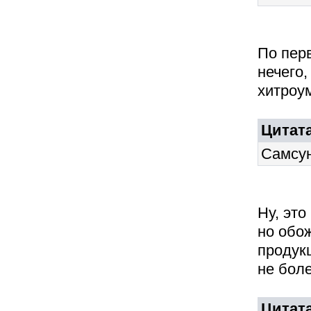
По перв
нечего,
хитроу
Цитата
Самсун
Ну, это
но обож
продукц
не боле
Цитат