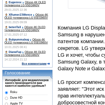
Eugenrex
Обзор 4K OLED
телевизора LG 55EG960V
29.01.2025 22:36
XRumer23Wence
Обзор 4K
OLED телевизора LG 55EG960V
19.01.2025 09:09
Компания LG Displa
betenTaX
Обзор 4K OLED
телевизора LG 55EG960V
Samsung в нарушен
17.01.2025 07:12
Bubpummabug
Обзор 4K
патентов компании
OLED телевизора LG 55EG960V
секретов. LG утве
10.01.2025 08:41
DianeFup
Обзор 4K OLED
LG и хочет, чтобы 
телевизора LG 55EG960V
14.12.2024 21:12
Samsung Galaxy, в т
Все комментарии
Galaxy Note и Galax
Голосование
Интерфейс для медиаплееров
LG просит компенса
какого производителя вам
кажется наиболее удобным?
заявляет: "Этот ис
Roku
прав интеллектуаль
Dune HD
добросовестной кон
Apple TV