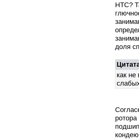
HTC? Т
глючнос
занима
опреде
занима
доля с
Цитата
как не
слабых
Согласе
ротора
подшип
кондею 