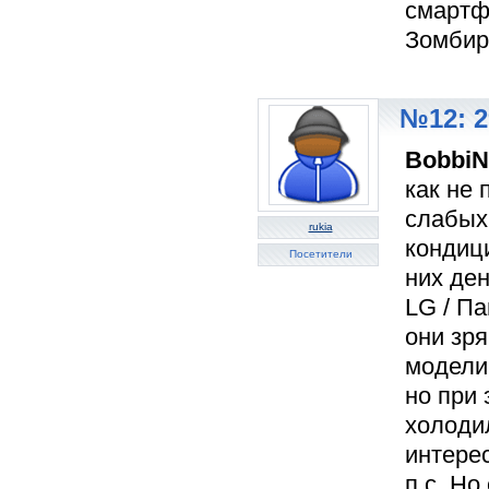
смартф
Зомбир
№12: 2
BobbiN
как не 
слабых 
rukia
кондиц
Посетители
них ден
LG / Па
они зр
модели 
но при
холодил
интерес
п.с. Но