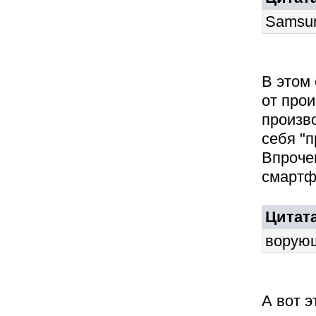
Samsu
В этом 
от про
произв
себя "
Впрочем
смартф
Цитат
ворующ
А вот э