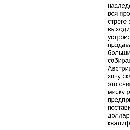
наслед
вся про
строго
выходит
устройс
продав
больши
собираю
Австрии
хочу ск
это оче
миску 
предпр
постав
долларо
квалиф