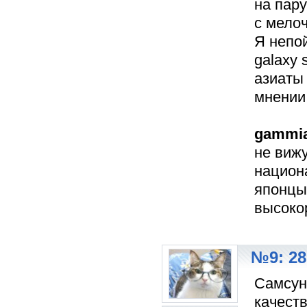
на пару
с мелоч
Я непой
galaxy
азиаты
мнении
gammi
не виж
национ
японцы,
высоко
№9: 28
Самсун
качест