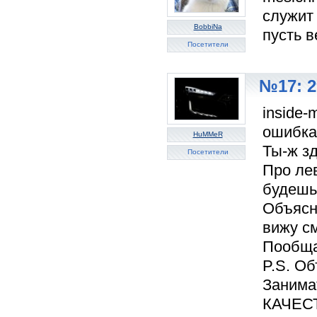
служит 
BobbiNa
пусть в
Посетители
№17: 2
inside
ошибкам
HuMMeR
Ты-ж зде
Посетители
Про ле
будешь
Объясня
вижу с
Пообща
P.S. О
Занима
КАЧЕС