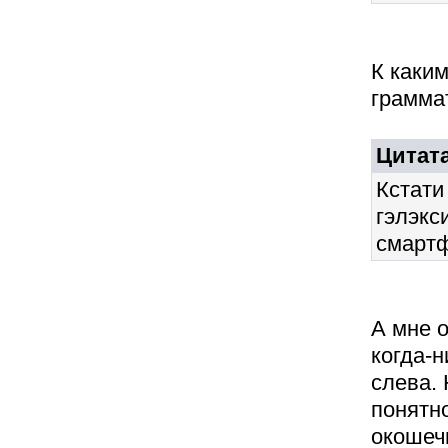
К каки
грамма
Цитат
Кстати
гэлэкс
смартф
А мне 
когда-
слева. 
понятно
окошеч