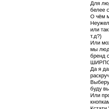
Для лю
белее ст
О чём м
Неужел
или так
т.д?)
Или мо
мы люд
бренд 
ШИРПО
Да я д
раскру
Выберу
буду вы
Или пр
кнопка
Кстати 