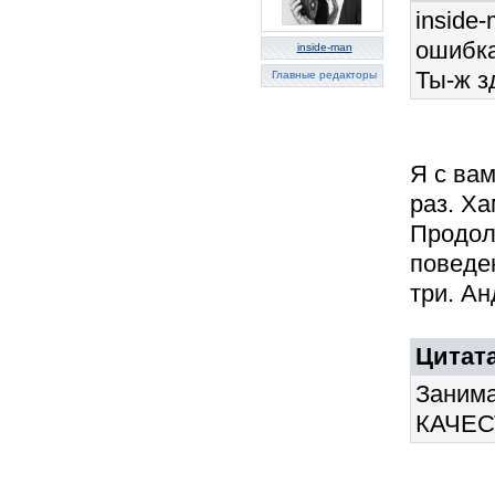
inside
ошибка
inside-man
Ты-ж зд
Главные редакторы
Я с вам
раз. Ха
Продол
поведе
три. А
Цитат
Занима
КАЧЕС