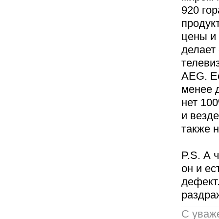
920 го
продук
цены и 
делает
телеви
AEG. Е
менее д
нет 100
и везде
также н
P.S. А 
он и ес
дефект
раздраж
C уваж