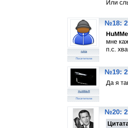
Или слы
№18: 2
HuMM
мне каж
п.с. хв
rukia
Посетители
№19: 2
Да я та
HuMMeR
Посетители
№20: 2
Цитат