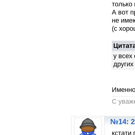
только 
А вот 
не име
(с хор
Цитата
у всех
других 
Именно
C уваж
№14: 2
кстати 