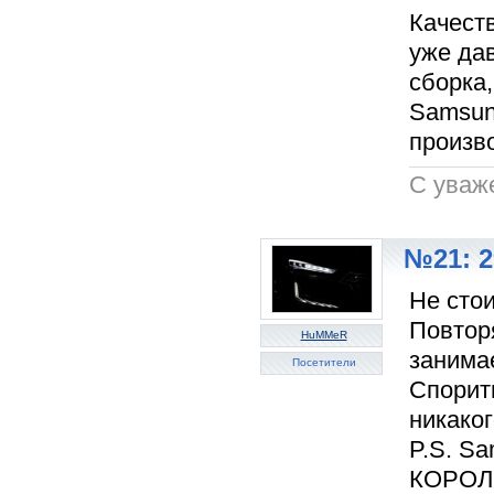
Качест
уже да
сборка,
Samsung
произв
C уваж
№21: 2
Не стои
Повтор
HuMMeR
занимае
Посетители
Спорит
никаког
P.S. S
КОРОЛЬ