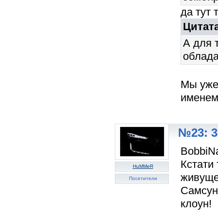
да тут 
Цитат
А для 
обладат
Мы уже 
именем
№23: 3
BobbiNa
Кстати
HuMMeR
живуще
Посетители
Самсун
клоун!