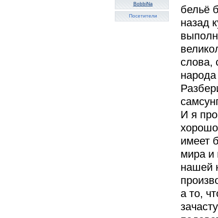
BobbiNa
бельё б
Посетители
назад 
выполня
великол
слова, 
народа 
Разбер
самсунг
И я про
хорошо,
имеет б
мира и
нашей 
произво
а то, ч
зачаст