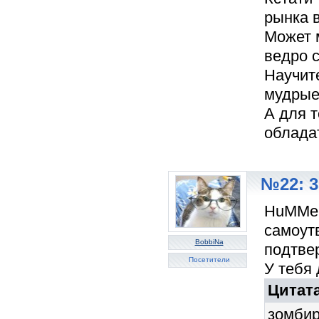
рынка в
Может 
ведро 
Научите
мудрые
А для т
обладат
№22: 3
HuMMeR
самоут
BobbiNa
подтве
Посетители
У тебя
Цитат
зомбир