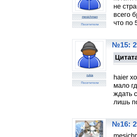
не стр
всего б
mesichman
что по 
Посетители
№15: 2
Цитат
rukia
haier х
Посетители
мало гд
ждать с
лишь п
№16: 2
mesichm