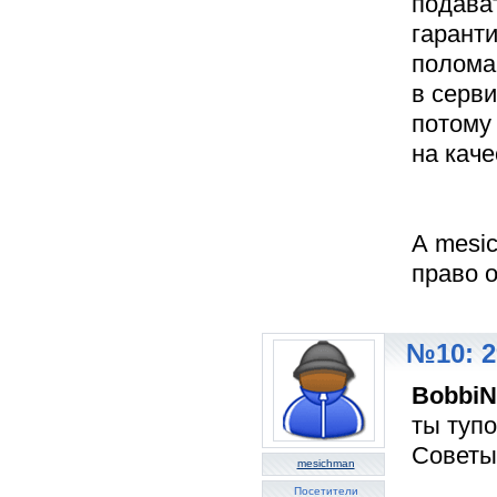
подава
гарант
полома
в серви
потому
на каче
А mesic
право о
№10: 2
BobbiN
ты тупо
Советы
mesichman
Посетители