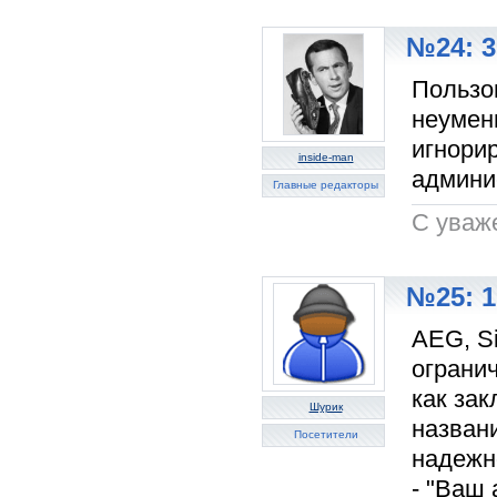
№24: 3
Пользо
неумен
игнори
inside-man
админи
Главные редакторы
C уваж
№25: 1
AEG, Si
ограни
как зак
Шурик
назван
Посетители
надежн
- "Ваш