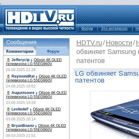
.
Форум
Это интересно
Н
HDTV.ru
/
Новости
/
Сообщения
обвиняет Samsung
Комментарии
Форум
патентов
Jefferycip
Обзор 4K OLED
телевизора LG 55EG960V
26.08.2025 21:28
LG обвиняет Sams
RaymondRal
Обзор 4K OLED
патентов
телевизора LG 55EG960V
24.08.2025 19:02
Augustsoore
Обзор 4K OLED
телевизора LG 55EG960V
23.06.2025 19:28
LesliedeF
Обзор 4K OLED
телевизора LG 55EG960V
03.06.2025 20:14
BryanBoano
Обзор 4K OLED
телевизора LG 55EG960V
09.03.2025 21:51