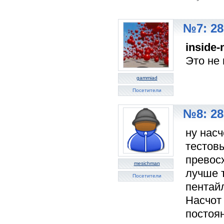
№7: 28
inside
Это не 
gammiad
Посетители
№8: 28
ну насч
тестов
превос
mesichman
лучше т
Посетители
пентай
Насчот 
постоя