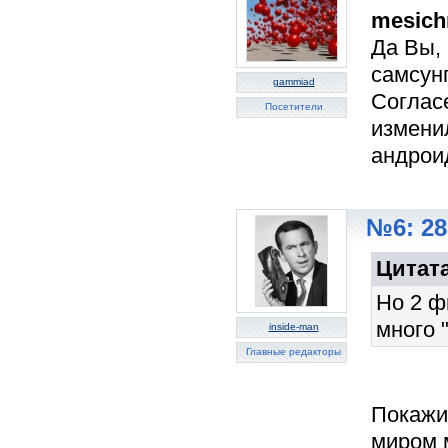
mesic
Да Вы, 
самсунг
gammiad
Соглас
Посетители
изменил
андроид
№6: 28
Цитат
Но 2 ф
много 
inside-man
Главные редакторы
Покажи
миром м