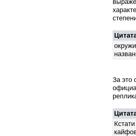
выраже
характ
степени
Цитата
окружи
назван
За это
официа
реплика
Цитат
Кстати
кайфов