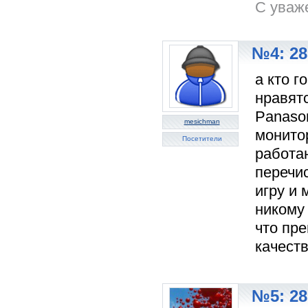
C уваж
№4: 28
а кто г
нравятс
Panason
mesichman
монито
Посетители
работа
перечис
игру и 
никому 
что пре
качеств
№5: 28