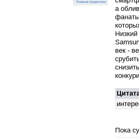
смартфо
Главные редакторы
а облив
фанаты
которых
Низкий
Samsun
век - в
срубить
снизить
конкур
Цитата
интере
Пока су