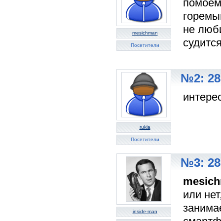
помоем
горемы
не люб
mesichman
судитс
Посетители
№2: 28
интерес
rukia
Посетители
№3: 28
mesic
или нет
занима
inside-man