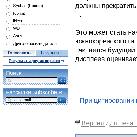
должны прекратить
Syabas (Pocorn)
" .
Iconbit
iNext
WD
Это может стать н
Asus
южнокорейского ги
Другого производителя
считается будущей
Голосовать
Результаты
дисплеев оценивае
Результаты других опросов
Поиск
ОК
Рассылки Subscribe.Ru
При цитировании 
ОК
Версия для печат