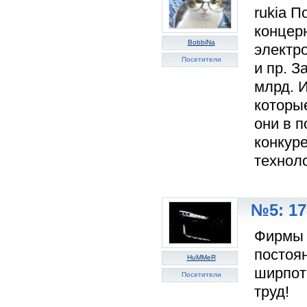
rukia 
концер
BobbiNa
электр
Посетители
и пр. З
млрд. И
которы
они в п
конкуре
техноло
№5: 17
Фирмы 
постоя
HuMMeR
ширпотр
Посетители
труд!