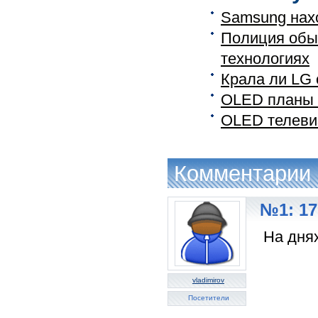
Samsung нахо
Полиция обы
технологиях
Крала ли LG
OLED планы
OLED телеви
Комментарии
№1: 17
На дня
vladimirov
Посетители