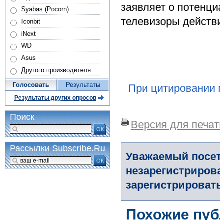
заявляет о потенц
Syabas (Pocorn)
телевизоры действ
Iconbit
iNext
WD
Asus
Другого производителя
Голосовать
Результаты
При цитировании 
Результаты других опросов
Поиск
Версия для печат
ОК
Рассылки Subscribe.Ru
Уважаемый посет
ОК
незарегистриров
зарегистрировать
Похожие пуб