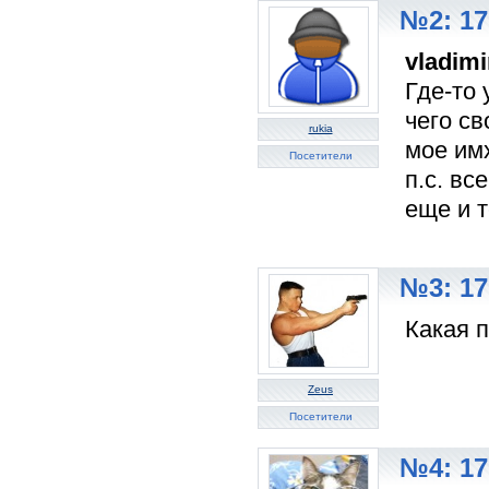
№2: 17
vladimi
Где-то 
чего св
rukia
мое им
Посетители
п.с. вс
еще и 
№3: 17
Какая п
Zeus
Посетители
№4: 17