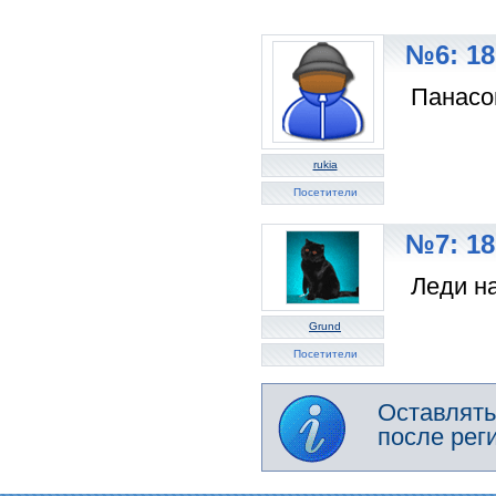
№6: 18
Панасон
rukia
Посетители
№7: 18
Леди на
Grund
Посетители
Оставлять
после рег