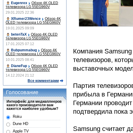
Eugenrex
Обзор 4K OLED
телевизора LG 55EG960V
29.01.2025 22:36
XRumer23Wence
Обзор 4K
OLED телевизора LG 55EG960V
19.01.2025 09:09
betenTaX
Обзор 4K OLED
телевизора LG 55EG960V
17.01.2025 07:12
Компания Samsung 
Bubpummabug
Обзор 4K
OLED телевизора LG 55EG960V
телевизоров, кото
10.01.2025 08:41
DianeFup
Обзор 4K OLED
выставочных моделе
телевизора LG 55EG960V
14.12.2024 21:12
Все комментарии
Партия телевизоро
Голосование
прибыла в Германи
Германии проводит
Интерфейс для медиаплееров
какого производителя вам
кажется наиболее удобным?
подтвердила пока э
Roku
Dune HD
Samsung считает 
Apple TV