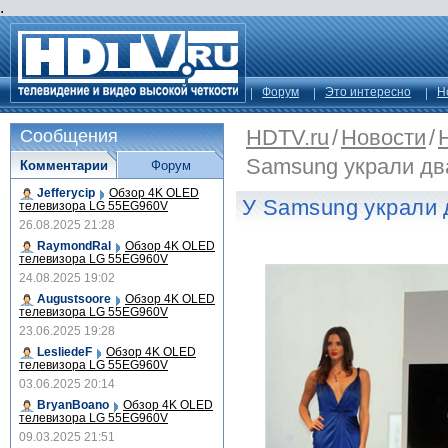
.
Форум
Это интересно
Н
HDTV.ru
/
Новости
/
Сообщения
Samsung украли дв
Комментарии
Форум
Jefferycip
Обзор 4K OLED
У Samsung украли 
телевизора LG 55EG960V
26.08.2025 21:28
RaymondRal
Обзор 4K OLED
телевизора LG 55EG960V
24.08.2025 19:02
Augustsoore
Обзор 4K OLED
телевизора LG 55EG960V
23.06.2025 19:28
LesliedeF
Обзор 4K OLED
телевизора LG 55EG960V
03.06.2025 20:14
BryanBoano
Обзор 4K OLED
телевизора LG 55EG960V
09.03.2025 21:51