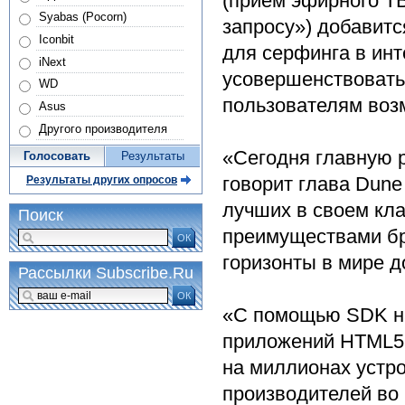
(прием эфирного ТВ
Syabas (Pocorn)
запросу») добавит
Iconbit
для серфинга в ин
iNext
усовершенствовать
WD
пользователям воз
Asus
Другого производителя
«Сегодня главную р
Голосовать
Результаты
говорит глава Dun
Результаты других опросов
лучших в своем кл
Поиск
преимуществами бр
ОК
горизонты в мире 
Рассылки Subscribe.Ru
ОК
«С помощью SDK на
приложений HTML5,
на миллионах устр
производителей во в