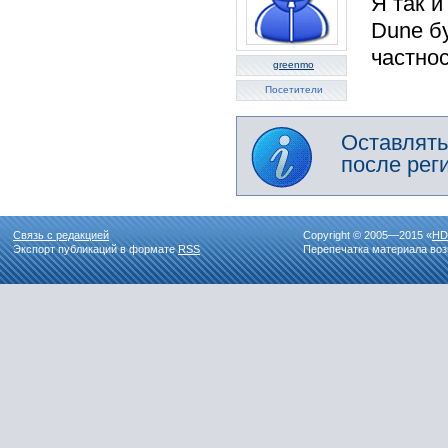
Я так 
Dune б
частно
greenmo
Посетители
Оставлять
после рег
Связь с редакцией
Copyright © 2005—2015 «
HD
Экспорт публикаций в формате
RSS
Перепечатка материала воз