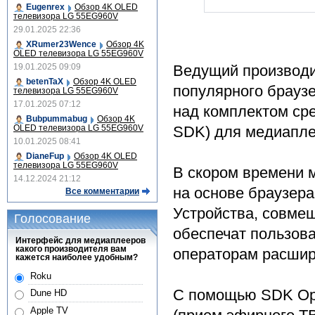
Eugenrex
Обзор 4K OLED
телевизора LG 55EG960V
29.01.2025 22:36
XRumer23Wence
Обзор 4K
OLED телевизора LG 55EG960V
19.01.2025 09:09
Ведущий производи
betenTaX
Обзор 4K OLED
популярного брауз
телевизора LG 55EG960V
17.01.2025 07:12
над комплектом сред
Bubpummabug
Обзор 4K
OLED телевизора LG 55EG960V
SDK) для медиапле
10.01.2025 08:41
DianeFup
Обзор 4K OLED
телевизора LG 55EG960V
В скором времени 
14.12.2024 21:12
на основе браузера
Все комментарии
Устройства, совме
Голосование
обеспечат пользова
Интерфейс для медиаплееров
какого производителя вам
операторам расшир
кажется наиболее удобным?
Roku
С помощью SDK Ope
Dune HD
Apple TV