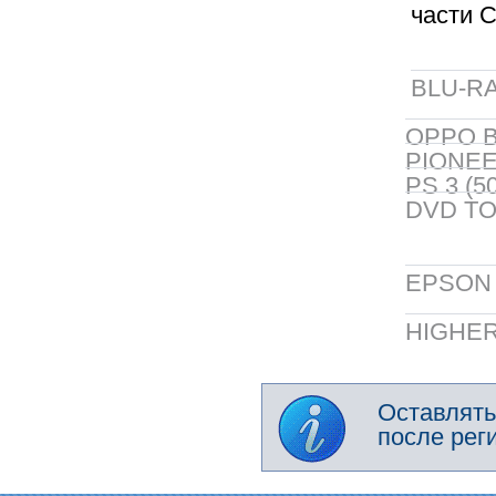
части Сa
BLU-RA
OPPO B
PIONEER
PS 3 (5
DVD TO
EPSON 5
HIGHER
Оставлять
после рег