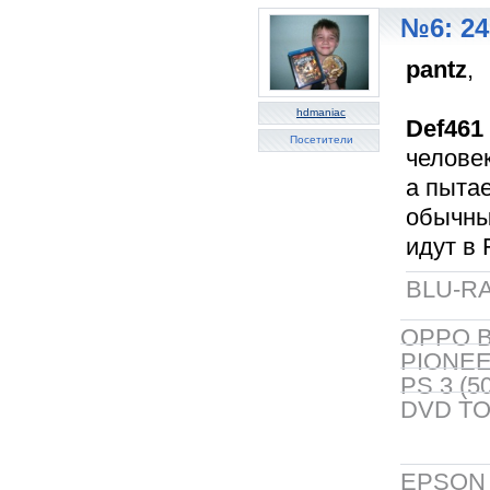
№6: 24
pantz
,
hdmaniac
Def461
Посетители
человек
а пытае
обычны
идут в 
BLU-RA
OPPO B
PIONEER
PS 3 (5
DVD TO
EPSON 5