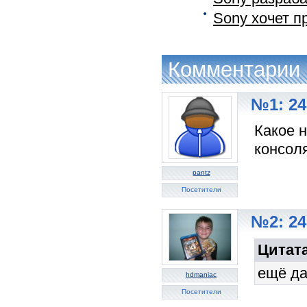
Sony хочет п
Комментарии
№1: 24
Какое н
консол
pantz
Посетители
№2: 24
Цитата
ещё да
hdmaniac
Посетители