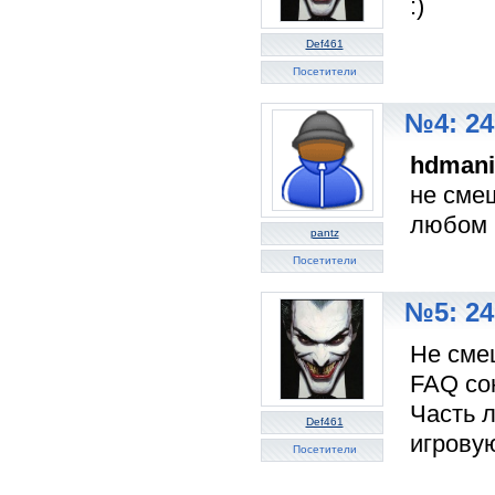
:)
Def461
Посетители
№4: 24
hdmani
не смеш
любом 
pantz
Посетители
№5: 24
Не сме
FAQ сон
Часть л
Def461
игровую
Посетители