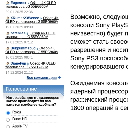
Eugenrex
Обзор 4K OLED
телевизора LG 55EG960V
29.01.2025 22:36
Возможно, следующ
XRumer23Wence
Обзор 4K
OLED телевизора LG 55EG960V
консоли Sony PlaySt
19.01.2025 09:09
неизвестно) будет
betenTaX
Обзор 4K OLED
телевизора LG 55EG960V
сможет стать свое
17.01.2025 07:12
Bubpummabug
Обзор 4K
разрешения и носит
OLED телевизора LG 55EG960V
Sony PS3 поспособ
10.01.2025 08:41
DianeFup
Обзор 4K OLED
конкурировавшего
телевизора LG 55EG960V
14.12.2024 21:12
Все комментарии
Ожидаемая консоль 
Голосование
ядерный процессор 
Интерфейс для медиаплееров
графический проце
какого производителя вам
кажется наиболее удобным?
1800 операций в се
Roku
Dune HD
Apple TV