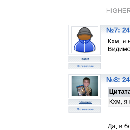
HIGHER
№7: 24
Кхм, я 
Видимо
pantz
Посетители
№8: 24
Цитата
Кхм, я
hdmaniac
Посетители
Да, в б