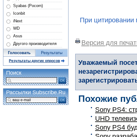
Syabas (Pocorn)
Iconbit
При цитировании 
iNext
WD
Asus
Версия для печат
Другого производителя
Голосовать
Результаты
Уважаемый посет
Результаты других опросов
незарегистриров
Поиск
зарегистрировать
ОК
Рассылки Subscribe.Ru
Похожие пуб
ОК
Sony PS4: ст
UHD телевизо
Sony PS4 буд
Sony разраба