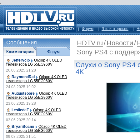
.
Форум
Это интересно
Н
HDTV.ru
/
Новости
/
Сообщения
Sony PS4 с поддер
Комментарии
Форум
Jefferycip
Обзор 4K OLED
Слухи о Sony PS4 
телевизора LG 55EG960V
4K
26.08.2025 21:28
RaymondRal
Обзор 4K OLED
телевизора LG 55EG960V
24.08.2025 19:02
Augustsoore
Обзор 4K OLED
телевизора LG 55EG960V
23.06.2025 19:28
LesliedeF
Обзор 4K OLED
телевизора LG 55EG960V
03.06.2025 20:14
BryanBoano
Обзор 4K OLED
телевизора LG 55EG960V
09.03.2025 21:51