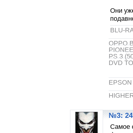
Они уж
подавно
BLU-RA
OPPO B
PIONEER
PS 3 (5
DVD TO
EPSON 5
HIGHER
№3: 24
Самое 