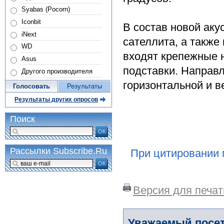
Syabas (Pocorn)
Iconbit
В состав новой аку
iNext
сателлита, а также
WD
входят крепежные 
Asus
подставки. Направл
Другого производителя
горизонтальной и в
Голосовать
Результаты
Результаты других опросов
Поиск
ОК
Рассылки Subscribe.Ru
При цитировании 
ОК
Версия для печат
Уважаемый посет