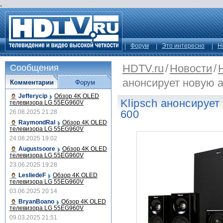
.
Форум
Это интересно
Н
HDTV.ru
/
Новости
/
Сообщения
анонсирует новую а
Комментарии
Форум
Jefferycip
Обзор 4K OLED
Klipsch анонсирует
телевизора LG 55EG960V
600
26.08.2025 21:28
RaymondRal
Обзор 4K OLED
телевизора LG 55EG960V
24.08.2025 19:02
Augustsoore
Обзор 4K OLED
телевизора LG 55EG960V
23.06.2025 19:28
LesliedeF
Обзор 4K OLED
телевизора LG 55EG960V
03.06.2025 20:14
BryanBoano
Обзор 4K OLED
телевизора LG 55EG960V
09.03.2025 21:51