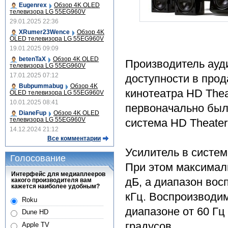
Eugenrex
Обзор 4K OLED
телевизора LG 55EG960V
29.01.2025 22:36
XRumer23Wence
Обзор 4K
OLED телевизора LG 55EG960V
19.01.2025 09:09
betenTaX
Обзор 4K OLED
Производитель ауд
телевизора LG 55EG960V
17.01.2025 07:12
доступности в про
Bubpummabug
Обзор 4K
кинотеатра HD Thea
OLED телевизора LG 55EG960V
10.01.2025 08:41
первоначально был
DianeFup
Обзор 4K OLED
телевизора LG 55EG960V
система HD Theater 
14.12.2024 21:12
Все комментарии
Усилитель в систе
Голосование
При этом максималь
Интерфейс для медиаплееров
дБ, а диапазон вос
какого производителя вам
кажется наиболее удобным?
кГц. Воспроизводи
Roku
диапазоне от 60 Гц 
Dune HD
градусов.
Apple TV