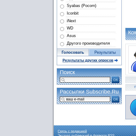
Syabas (Pocorn)
Iconbit
iNext
WD
Ко
Asus
Другого производителя
Голосовать
Результаты
Результаты других опросов
Поиск
ОК
П
Рассылки Subscribe.Ru
ОК
Связь с редакцией
Экспорт публикаций в формате
RSS