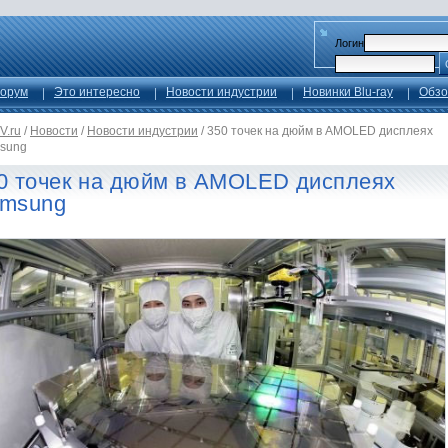
Логин
орум
Это интересно
Новости индустрии
Новинки Blu-ray
Обзо
V.ru
/
Новости
/
Новости индустрии
/
350 точек на дюйм в AMOLED дисплеях
sung
0 точек на дюйм в AMOLED дисплеях
msung