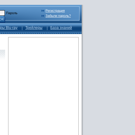
Регистрация
Пароль
Забыли пароль?
ОК
ры Blu-ray
Трейлеры
База знаний