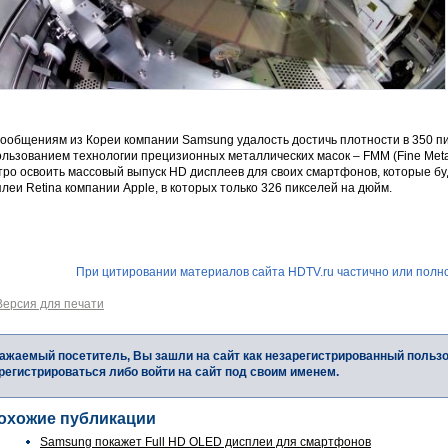
сообщениям из Кореи компании Samsung удалость достичь плотности в 350 п
ользованием технологии прецизионных металлических масок – FMM (Fine Meta
ро освоить массовый выпуск HD дисплеев для своих смартфонов, которые бу
леи Retina компании Apple, в которых только 326 пикселей на дюйм.
При цитировании материалов сайта HDTV.ru частично или полно
Версия для печати
ажаемый посетитель, Вы зашли на сайт как незарегистрированный польз
регистрироваться либо войти на сайт под своим именем.
охожие публикации
Samsung покажет Full HD OLED дисплеи для смартфонов