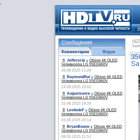
.
Ф
HDT
Сообщения
Sam
Комментарии
Форум
35
Jefferycip
Обзор 4K OLED
Sa
телевизора LG 55EG960V
26.08.2025 21:28
RaymondRal
Обзор 4K OLED
телевизора LG 55EG960V
24.08.2025 19:02
Augustsoore
Обзор 4K OLED
телевизора LG 55EG960V
23.06.2025 19:28
LesliedeF
Обзор 4K OLED
телевизора LG 55EG960V
03.06.2025 20:14
BryanBoano
Обзор 4K OLED
телевизора LG 55EG960V
09.03.2025 21:51