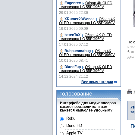
Eugenrex
Обзор 4K OLED
телевизора LG 55EG960V
29.01.2025 22:36
XRumer23Wence
Обзор 4K
OLED телевизора LG 55EG960V
19.01.2025 09:09
betenTaX
Обзор 4K OLED
телевизора LG 55EG960V
По 
17.01.2025 07:12
исп
Bubpummabug
Обзор 4K
быст
OLED телевизора LG 55EG960V
дисп
10.01.2025 08:41
DianeFup
Обзор 4K OLED
телевизора LG 55EG960V
14.12.2024 21:12
Все комментарии
Голосование
Интерфейс для медиаплееров
какого производителя вам
Ув
кажется наиболее удобным?
за
Roku
Dune HD
П
Apple TV