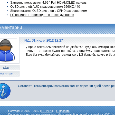
Samsung показывает 4,99 " Full HD AMOLED панель
OLED дисплей AUO с разрешением 2560X1440
Sharp покажет OLED дисплеи с QFHD разрешением
LG начинает производство in-cell дисплеев
мментарии
№1: 31 июля 2012 12:27
у Apple всего 326 пикселей на дюйм?!? ! куда они смотри, эт
пишут что там не будет пентайла, и они будут расположены в
Еще бы туда белый светодиод как у LG было бы круто ргбв :)
rukia
осетители
Оставлять комментарии возможно только через
10
дней после ре
Copyright © 2005—2015 «
HDTV.ru
» ·
О проекте
Перепечатка материала возможна с обязательной активной ссылкой на HDTV.ru