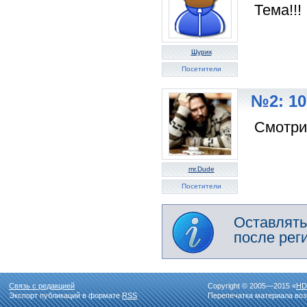
Тема!!!
Шурик
Посетители
№2: 10
Смотри
mr.Dude
Посетители
Оставлять
после рег
Связь с редакцией
Copyright © 2005—2015 «
HD
Экспорт публикаций в формате
RSS
Перепечатка материала воз