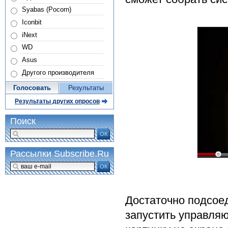
Syabas (Pocorn)
Iconbit
iNext
WD
Asus
Другого производителя
Голосовать
Результаты
Результаты других опросов
Поиск
ОК
Рассылки Subscribe.Ru
ОК
Достаточно подсоед
запустить управля