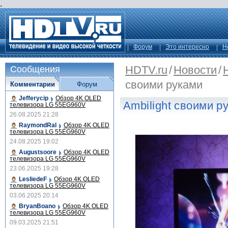
.
Форум
Это интересно
Н
HDTV.ru
/
Новости
/
Сообщения
своими руками
Комментарии
Форум
Jefferycip
Обзор 4K OLED
Ambilight своими р
телевизора LG 55EG960V
26.08.2025 21:28
RaymondRal
Обзор 4K OLED
телевизора LG 55EG960V
24.08.2025 19:02
Augustsoore
Обзор 4K OLED
телевизора LG 55EG960V
23.06.2025 19:28
LesliedeF
Обзор 4K OLED
телевизора LG 55EG960V
03.06.2025 20:14
BryanBoano
Обзор 4K OLED
телевизора LG 55EG960V
09.03.2025 21:51