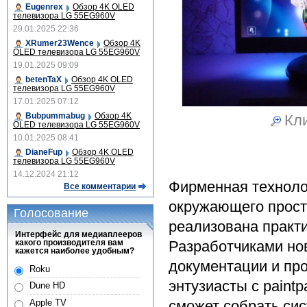
Eugenrex
Обзор 4K OLED
телевизора LG 55EG960V
29.01.2025 22:36
XRumer23Wence
Обзор 4K
OLED телевизора LG 55EG960V
19.01.2025 09:09
betenTaX
Обзор 4K OLED
телевизора LG 55EG960V
17.01.2025 07:12
Bubpummabug
Обзор 4K
Кли
OLED телевизора LG 55EG960V
10.01.2025 08:41
DianeFup
Обзор 4K OLED
телевизора LG 55EG960V
14.12.2024 21:12
Фирменная технолог
Все комментарии
окружающего прост
Голосование
реализована практи
Интерфейс для медиаплееров
Разработчиками но
какого производителя вам
кажется наиболее удобным?
документации и пр
Roku
энтузиасты с paintp
Dune HD
сможет собрать сис
Apple TV