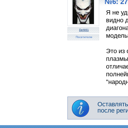
№6: 27
Я не уд
видно 
диагон
Def461
модель
Посетители
Это из 
плазмы
отлича
полней
"народн
Оставлять
после рег