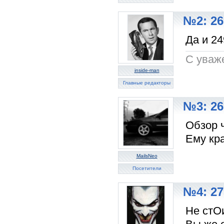
№2: 26
Да и 24
C уваж
inside-man
Главные редакторы
№3: 26
Обзор ч
Ему кра
MailsNeo
Посетители
№4: 27
Не стОи