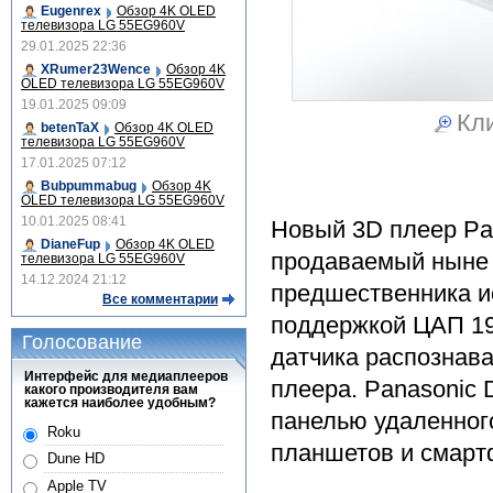
Eugenrex
Обзор 4K OLED
телевизора LG 55EG960V
29.01.2025 22:36
XRumer23Wence
Обзор 4K
OLED телевизора LG 55EG960V
19.01.2025 09:09
Кли
betenTaX
Обзор 4K OLED
телевизора LG 55EG960V
17.01.2025 07:12
Bubpummabug
Обзор 4K
OLED телевизора LG 55EG960V
10.01.2025 08:41
Новый 3D плеер Pa
DianeFup
Обзор 4K OLED
продаваемый ныне 
телевизора LG 55EG960V
14.12.2024 21:12
предшественника ис
Все комментарии
поддержкой ЦАП 19
Голосование
датчика распознав
Интерфейс для медиаплееров
плеера. Panasonic
какого производителя вам
кажется наиболее удобным?
панелью удаленног
Roku
планшетов и смарт
Dune HD
Apple TV