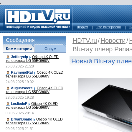
.
Форум
Это интересно
Н
HDTV.ru
/
Новости
/
Сообщения
Blu-ray плеер Pan
Комментарии
Форум
Jefferycip
Обзор 4K OLED
Новый Blu-ray пле
телевизора LG 55EG960V
26.08.2025 21:28
RaymondRal
Обзор 4K OLED
телевизора LG 55EG960V
24.08.2025 19:02
Augustsoore
Обзор 4K OLED
телевизора LG 55EG960V
23.06.2025 19:28
LesliedeF
Обзор 4K OLED
телевизора LG 55EG960V
03.06.2025 20:14
BryanBoano
Обзор 4K OLED
телевизора LG 55EG960V
09.03.2025 21:51