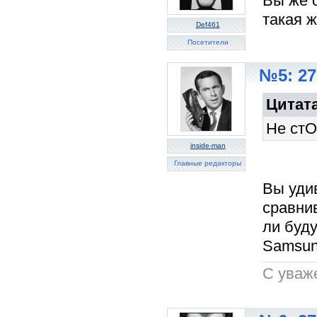
Вы же о
такая ж
Def461
Посетители
№5: 27
Цитата
Не стО
inside-man
Главные редакторы
Вы удив
сравнив
ли буду
Samsun
C уваж