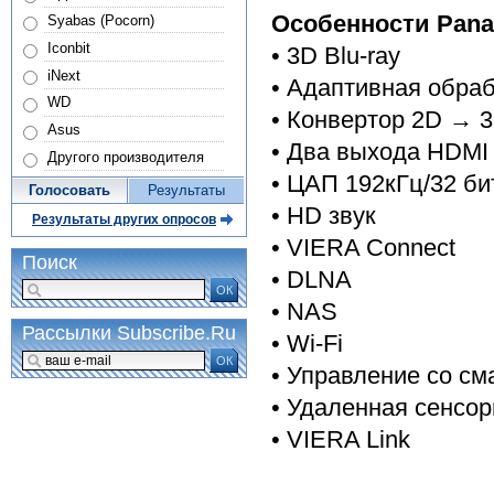
Особенности Pana
Syabas (Pocorn)
Iconbit
• 3D Blu-ray
iNext
• Адаптивная обра
WD
• Конвертор 2D → 
Asus
• Два выхода HDMI
Другого производителя
• ЦАП 192кГц/32 би
Голосовать
Результаты
• HD звук
Результаты других опросов
• VIERA Connect
Поиск
• DLNA
ОК
• NAS
Рассылки Subscribe.Ru
• Wi-Fi
ОК
• Управление со см
• Удаленная сенсор
• VIERA Link