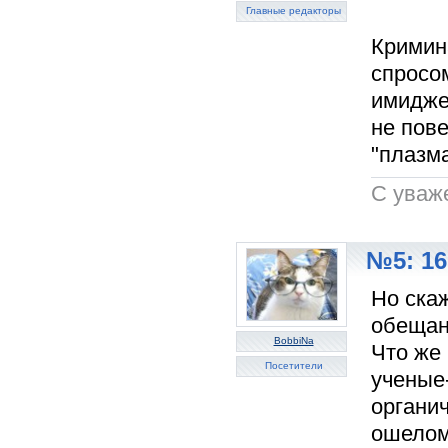
Главные редакторы
Кримин
спросо
имиджев
не пове
"плазма
C уваж
№5: 16
Но ска
обещани
BobbiNa
Что же 
Посетители
ученые
органич
ошелом