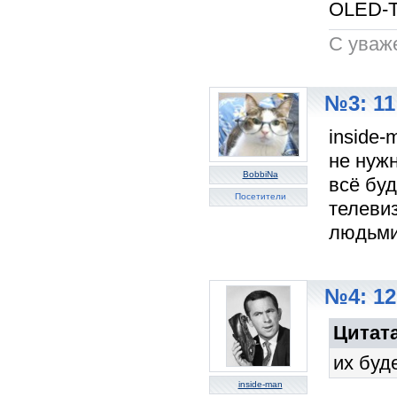
OLED-T
C уваж
№3: 11
inside
не нуж
BobbiNa
всё буд
Посетители
телевиз
людьми
№4: 12
Цитата
их буд
inside-man