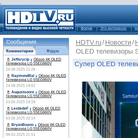
.
Форум
Это интересно
Н
HDTV.ru
/
Новости
/
Сообщения
OLED телевизоры 
Комментарии
Форум
Jefferycip
Обзор 4K OLED
Супер OLED телев
телевизора LG 55EG960V
26.08.2025 21:28
RaymondRal
Обзор 4K OLED
телевизора LG 55EG960V
24.08.2025 19:02
Augustsoore
Обзор 4K OLED
телевизора LG 55EG960V
23.06.2025 19:28
LesliedeF
Обзор 4K OLED
телевизора LG 55EG960V
03.06.2025 20:14
BryanBoano
Обзор 4K OLED
телевизора LG 55EG960V
09.03.2025 21:51