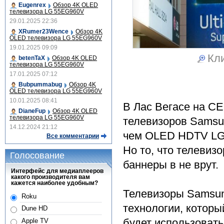
Eugenrex
Обзор 4K OLED
телевизора LG 55EG960V
29.01.2025 22:36
XRumer23Wence
Обзор 4K
OLED телевизора LG 55EG960V
19.01.2025 09:09
Кли
betenTaX
Обзор 4K OLED
телевизора LG 55EG960V
17.01.2025 07:12
Bubpummabug
Обзор 4K
OLED телевизора LG 55EG960V
10.01.2025 08:41
В Лас Вегасе на C
DianeFup
Обзор 4K OLED
телевизора LG 55EG960V
телевизоров Samsu
14.12.2024 21:12
чем OLED HDTV LG,
Все комментарии
Но то, что телевиз
Голосование
баннеры в не врут.
Интерфейс для медиаплееров
какого производителя вам
кажется наиболее удобным?
Телевизоры Samsun
Roku
технологии, котор
Dune HD
будет использоват
Apple TV