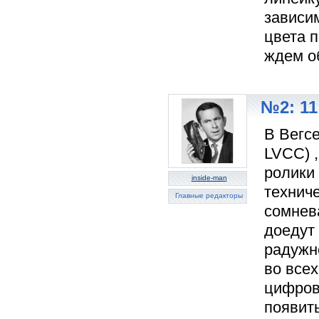
зависи
цвета п
ждем о
№2: 11
В Вегсе
LVCC) 
ролики 
inside-man
технич
Главные редакторы
сомнева
доедут 
радужне
во всех
цифров
появить