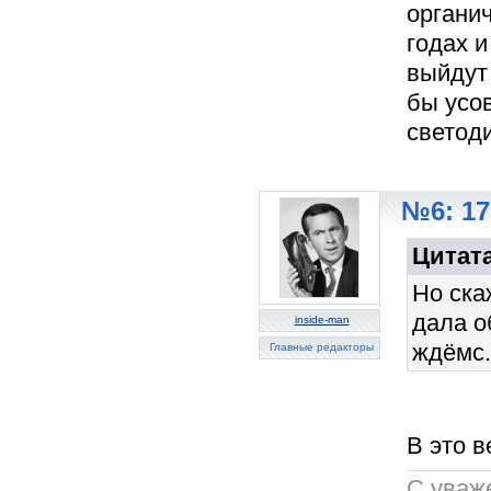
органи
годах и
выйдут 
бы усо
светод
№6: 17
Цитата
Но ска
дала о
inside-man
ждёмс.
Главные редакторы
В это в
C уваж