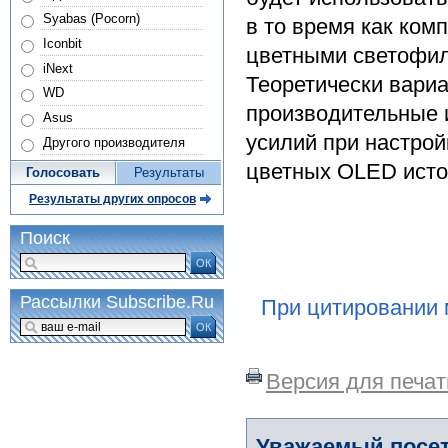
Syabas (Pocorn)
в то время как ком
Iconbit
цветными светофил
iNext
Теоретически вари
WD
производительные 
Asus
усилий при настрой
Другого производителя
цветных OLED исто
Голосовать
Результаты
Результаты других опросов
Поиск
ОК
Рассылки Subscribe.Ru
При цитировании 
ОК
Версия для печат
Уважаемый посет