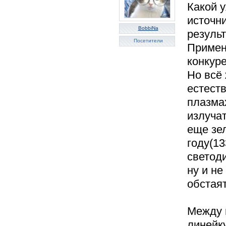
Какой 
источни
BobbiNa
результ
Посетители
Примен
конкуре
Но всё 
естест
плазма
излучат
еще зе
году(13
светод
ну и н
обстая
Между 
линейк