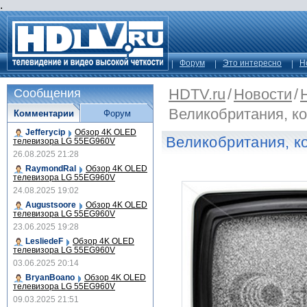
.
Форум
Это интересно
Н
HDTV.ru
/
Новости
/
Сообщения
Великобритания, к
Комментарии
Форум
Jefferycip
Обзор 4K OLED
Великобритания, к
телевизора LG 55EG960V
26.08.2025 21:28
RaymondRal
Обзор 4K OLED
телевизора LG 55EG960V
24.08.2025 19:02
Augustsoore
Обзор 4K OLED
телевизора LG 55EG960V
23.06.2025 19:28
LesliedeF
Обзор 4K OLED
телевизора LG 55EG960V
03.06.2025 20:14
BryanBoano
Обзор 4K OLED
телевизора LG 55EG960V
09.03.2025 21:51