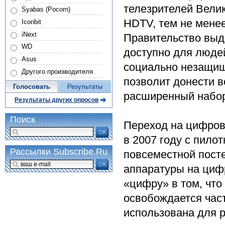
телезрителей Вели
Syabas (Pocorn)
HDTV, тем не менее
Iconbit
iNext
Правительство выд
WD
доступно для люде
Asus
социально незащищ
Другого производителя
позволит донести в
Голосовать
Результаты
расширенный набор
Результаты других опросов
Поиск
Переход на цифров
ОК
в 2007 году с пило
Рассылки Subscribe.Ru
повсеместной пост
ОК
аппаратуры на циф
«цифру» в том, что
освобождается част
использована для 