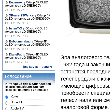
Eugenrex
Обзор 4K OLED
телевизора LG 55EG960V
29.01.2025 22:36
XRumer23Wence
Обзор 4K
OLED телевизора LG 55EG960V
19.01.2025 09:09
betenTaX
Обзор 4K OLED
телевизора LG 55EG960V
17.01.2025 07:12
Bubpummabug
Обзор 4K
OLED телевизора LG 55EG960V
10.01.2025 08:41
DianeFup
Обзор 4K OLED
Эра аналогового те
телевизора LG 55EG960V
14.12.2024 21:12
1932 года и законч
Все комментарии
останется последни
Голосование
телепередачи с кач
Интерфейс для медиаплееров
имеющие цифровых 
какого производителя вам
кажется наиболее удобным?
приобрести специа
Roku
телесигнала или см
Dune HD
аналоговой форме.
Apple TV