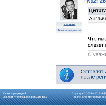
№2: 26
Цитата
Англич
inside-man
Главные редакторы
Что име
слезет
C уваж
Оставлять
после рег
Связь с редакцией
Copyright © 2005—2015 «
HD
Экспорт публикаций в формате
RSS
Перепечатка материала воз