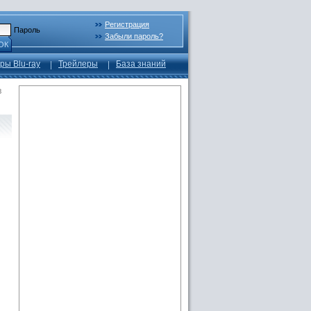
Регистрация
Пароль
Забыли пароль?
ОК
ры Blu-ray
Трейлеры
База знаний
в