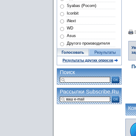
Syabas (Pocorn)
Iconbit
iNext
WD
Asus
Другого производителя
Ув
Голосовать
Результаты
за
Результаты других опросов
П
Поиск
ОК
Рассылки Subscribe.Ru
ОК
Ко