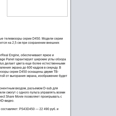
ные телевизоры серии D450. Модели серии
ается на 2,5 см при сохранении внешних
Real Engine, обеспечивают яркое и
age Panel гарантирует широкие углы обзора
lus делает цвета еще более естественными
ления экрана до 600 кадров в секунду. В
визоры серии D450 оснащены двумя ТВ-
ой от выгорания экрана, изображение будет
онентным входом, разъемом D-sub для
ли смогут с одного пульта управлять всеми
ct Share Movie позволяет проигрывать с
HD-видео.
составляет: PS43D450 — 22 490 руб. и