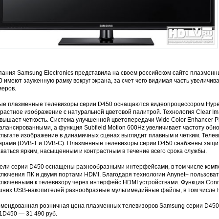
пания Samsung Electronics представила на своем российском сайте плазмен
 имеют зауженную рамку вокруг экрана, за счет чего видимая часть увеличив
меров.
ые плазменные телевизоры серии D450 оснащаются видеопроцессором Hyper
растное изображение с натуральной цветовой палитрой. Технология Clear Im
овышает четкость. Система улучшенной цветопередачи Wide Color Enhancer P
алансированными, а функция Subfield Motion 600Hz увеличивает частоту обнов
ультате изображение в динамичных сценах выглядит плавным и четким. Теле
ерами (DVB-T и DVB-C). Плазменные телевизоры серии D450 снабжены защит
ваться ярким, насыщенным и контрастным в течение всего срока службы.
ели серии D450 оснащены разнообразными интерфейсами, в том числе комп
лючения ПК и двумя портами HDMI. Благодаря технологии Anynet+ пользовате
ключенными к телевизору через интерфейс HDMI устройствами. Функция Conne
шних USB-накопителей разнообразные мультимедийные файлы, в том числе 
омендованная розничная цена плазменных телевизоров Samsung серии D450 
1D450 — 31 490 руб.