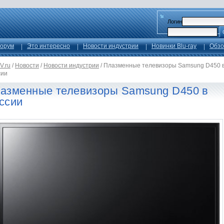
Логин
орум
Это интересно
Новости индустрии
Новинки Blu-ray
Обзо
V.ru
/
Новости
/
Новости индустрии
/
Плазменные телевизоры Samsung D450 
сии
азменные телевизоры Samsung D450 в
ссии