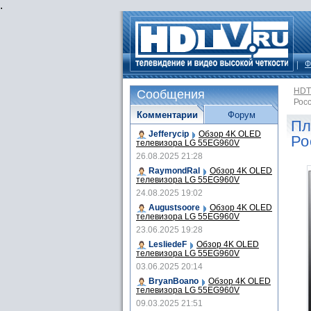
.
Ф
HDT
Сообщения
Рос
Комментарии
Форум
Пл
Jefferycip
Обзор 4K OLED
Ро
телевизора LG 55EG960V
26.08.2025 21:28
RaymondRal
Обзор 4K OLED
телевизора LG 55EG960V
24.08.2025 19:02
Augustsoore
Обзор 4K OLED
телевизора LG 55EG960V
23.06.2025 19:28
LesliedeF
Обзор 4K OLED
телевизора LG 55EG960V
03.06.2025 20:14
BryanBoano
Обзор 4K OLED
телевизора LG 55EG960V
09.03.2025 21:51