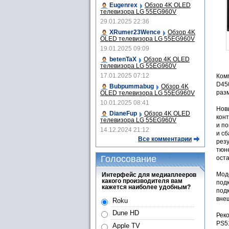
Eugenrex
Обзор 4K OLED
телевизора LG 55EG960V
29.01.2025 22:36
XRumer23Wence
Обзор 4K
OLED телевизора LG 55EG960V
19.01.2025 09:09
betenTaX
Обзор 4K OLED
телевизора LG 55EG960V
17.01.2025 07:12
Ком
D450
Bubpummabug
Обзор 4K
раз
OLED телевизора LG 55EG960V
10.01.2025 08:41
Нов
DianeFup
Обзор 4K OLED
конт
телевизора LG 55EG960V
и п
14.12.2024 21:12
и сб
Все комментарии
рез
тюн
Голосование
оста
Мод
Интерфейс для медиаплееров
какого производителя вам
подк
кажется наиболее удобным?
под
вне
Roku
Dune HD
Рек
PS5
Apple TV