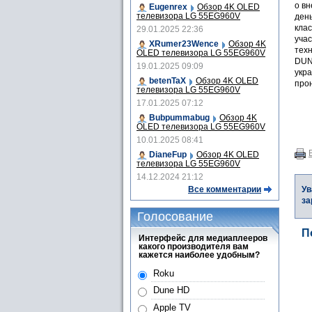
о в
Eugenrex
Обзор 4K OLED
телевизора LG 55EG960V
ден
кла
29.01.2025 22:36
уча
XRumer23Wence
Обзор 4K
тех
OLED телевизора LG 55EG960V
DUN
19.01.2025 09:09
укр
betenTaX
Обзор 4K OLED
про
телевизора LG 55EG960V
17.01.2025 07:12
Bubpummabug
Обзор 4K
OLED телевизора LG 55EG960V
10.01.2025 08:41
DianeFup
Обзор 4K OLED
телевизора LG 55EG960V
14.12.2024 21:12
Все комментарии
Ув
за
Голосование
П
Интерфейс для медиаплееров
какого производителя вам
кажется наиболее удобным?
Roku
Dune HD
Apple TV