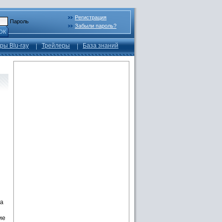
Регистрация
Пароль
Забыли пароль?
ОК
ры Blu-ray
Трейлеры
База знаний
ла
ие