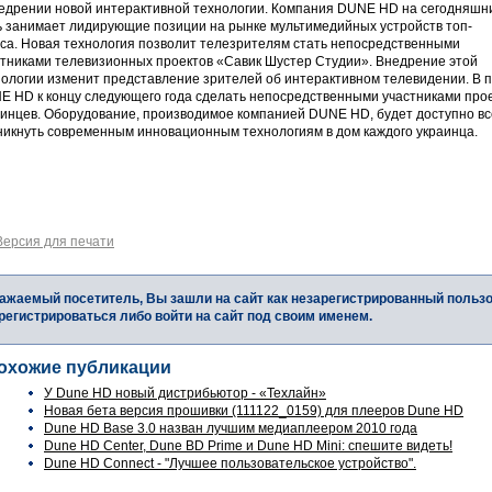
недрении новой интерактивной технологии. Компания DUNE HD на сегодняшн
ь занимает лидирующие позиции на рынке мультимедийных устройств топ-
сса. Новая технология позволит телезрителям стать непосредственными
стниками телевизионных проектов «Савик Шустер Студии». Внедрение этой
нологии изменит представление зрителей об интерактивном телевидении. В 
E HD к концу следующего года сделать непосредственными участниками про
аинцев. Оборудование, производимое компанией DUNE HD, будет доступно вс
никнуть современным инновационным технологиям в дом каждого украинца.
Версия для печати
ажаемый посетитель, Вы зашли на сайт как незарегистрированный польз
регистрироваться либо войти на сайт под своим именем.
охожие публикации
У Dune HD новый дистрибьютор - «Техлайн»
Новая бета версия прошивки (111122_0159) для плееров Dune HD
Dune HD Base 3.0 назван лучшим медиаплеером 2010 года
Dune HD Center, Dune BD Prime и Dune HD Mini: спешите видеть!
Dune HD Connect - "Лучшее пользовательское устройство".