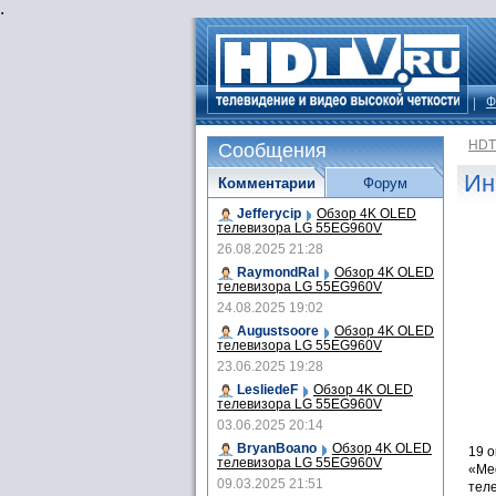
.
Ф
HDT
Сообщения
Ин
Комментарии
Форум
Jefferycip
Обзор 4K OLED
телевизора LG 55EG960V
26.08.2025 21:28
RaymondRal
Обзор 4K OLED
телевизора LG 55EG960V
24.08.2025 19:02
Augustsoore
Обзор 4K OLED
телевизора LG 55EG960V
23.06.2025 19:28
LesliedeF
Обзор 4K OLED
телевизора LG 55EG960V
03.06.2025 20:14
BryanBoano
Обзор 4K OLED
19 о
телевизора LG 55EG960V
«Me
09.03.2025 21:51
тел