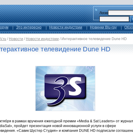
Логин
орум
Это интересно
Новости индустрии
Новинки Blu-ray
Обзо
V.ru
/
Новости
/
Новости индустрии
/
Интерактивное телевидение Dune HD
терактивное телевидение Dune HD
ктября в рамках вручения ежегодной премии «Media & Sat Leaders» от журна
diaSat», пройдет презентация новой инновационной услуги в сфере
евидения. «Савик Шустер Студия» и компания DUNE HD подписали соглашен