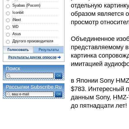
отдельную картинк
Syabas (Pocorn)
образом является о
Iconbit
iNext
просмотр относител
WD
Asus
Объединенное изоб
Другого производителя
представляемому в
Голосовать
Результаты
картинка сопровож
Результаты других опросов
имитацией аудиофо
Поиск
ОК
в Японии Sony HMZ-
Рассылки Subscribe.Ru
$783. Интересный п
ОК
данным Sony, HMZ-T
до пятнадцати лет!