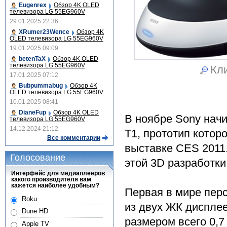
Eugenrex
Обзор 4K OLED
телевизора LG 55EG960V
29.01.2025 22:36
XRumer23Wence
Обзор 4K
OLED телевизора LG 55EG960V
19.01.2025 09:09
betenTaX
Обзор 4K OLED
телевизора LG 55EG960V
Кли
17.01.2025 07:12
Bubpummabug
Обзор 4K
OLED телевизора LG 55EG960V
10.01.2025 08:41
DianeFup
Обзор 4K OLED
В ноябре Sony нач
телевизора LG 55EG960V
14.12.2024 21:12
T1, прототип котор
Все комментарии
выставке CES 2011
Голосование
этой 3D разработки
Интерфейс для медиаплееров
какого производителя вам
кажется наиболее удобным?
Первая в мире пер
Roku
из двух ЖК диспле
Dune HD
размером всего 0,7
Apple TV