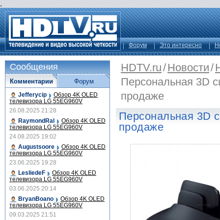
.
Форум
Это интересно
Н
HDTV.ru
/
Новости
/
Сообщения
Персональная 3D с
Комментарии
Форум
продаже
Jefferycip
Обзор 4K OLED
телевизора LG 55EG960V
26.08.2025 21:28
Персональная 3D с
RaymondRal
Обзор 4K OLED
продаже
телевизора LG 55EG960V
24.08.2025 19:02
Augustsoore
Обзор 4K OLED
телевизора LG 55EG960V
23.06.2025 19:28
LesliedeF
Обзор 4K OLED
телевизора LG 55EG960V
03.06.2025 20:14
BryanBoano
Обзор 4K OLED
телевизора LG 55EG960V
09.03.2025 21:51