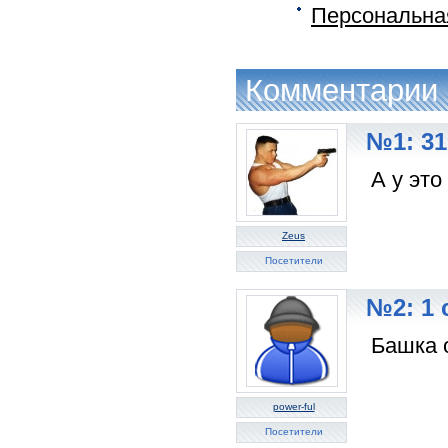
Персональна
Комментарии
№1: 31
А у это
Zeus
Посетители
№2: 1 
Башка 
power-ful
Посетители