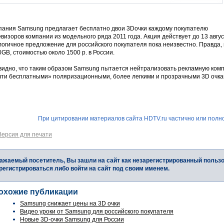
пания Samsung предлагает бесплатно двои 3Dочки каждому покупателю
визоров компании из модельного ряда 2011 года. Акция действует до 13 авгу
огичное предложение для российского покупателя пока неизвестно. Правда, 
GB, стоимостью около 1500 р. в России.
видно, что таким образом Samsung пытается нейтрализовать рекламную комп
чти бесплатными» поляризационными, более легкими и прозрачными 3D очка
При цитировании материалов сайта HDTV.ru частично или полно
Версия для печати
ажаемый посетитель, Вы зашли на сайт как незарегистрированный польз
регистрироваться либо войти на сайт под своим именем.
охожие публикации
Samsung снижает цены на 3D очки
Видео уроки от Samsung для российского покупателя
Новые 3D-очки Samsung для России