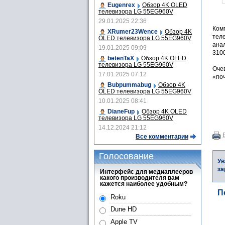
Eugenrex
Обзор 4K OLED
телевизора LG 55EG960V
29.01.2025 22:36
Ком
XRumer23Wence
Обзор 4K
теле
OLED телевизора LG 55EG960V
анал
19.01.2025 09:09
3100
betenTaX
Обзор 4K OLED
телевизора LG 55EG960V
Оче
17.01.2025 07:12
«по
Bubpummabug
Обзор 4K
OLED телевизора LG 55EG960V
10.01.2025 08:41
DianeFup
Обзор 4K OLED
телевизора LG 55EG960V
14.12.2024 21:12
Все комментарии
Голосование
Ув
за
Интерфейс для медиаплееров
какого производителя вам
кажется наиболее удобным?
П
Roku
Dune HD
Apple TV