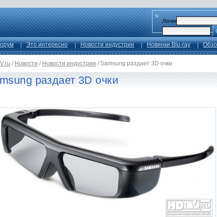
Логин
орум
Это интересно
Новости индустрии
Новинки Blu-ray
Обзо
V.ru
/
Новости
/
Новости индустрии
/
Samsung раздает 3D очки
msung раздает 3D очки