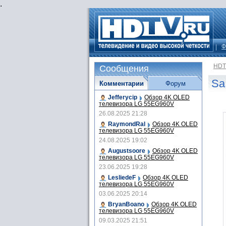
.
Ф
HDT
Сообщения
Sa
Комментарии
Форум
Jefferycip
Обзор 4K OLED
телевизора LG 55EG960V
26.08.2025 21:28
RaymondRal
Обзор 4K OLED
телевизора LG 55EG960V
24.08.2025 19:02
Augustsoore
Обзор 4K OLED
телевизора LG 55EG960V
23.06.2025 19:28
LesliedeF
Обзор 4K OLED
телевизора LG 55EG960V
03.06.2025 20:14
BryanBoano
Обзор 4K OLED
телевизора LG 55EG960V
09.03.2025 21:51