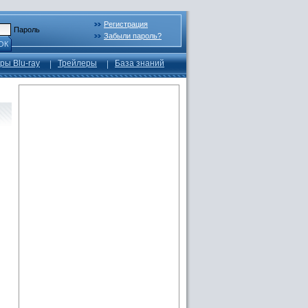
Регистрация
Пароль
Забыли пароль?
ОК
ры Blu-ray
Трейлеры
База знаний