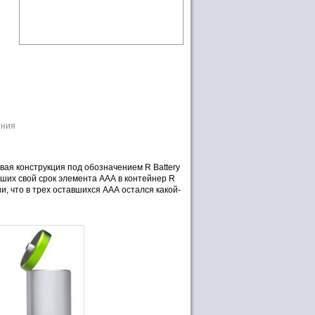
ения
вая конструкция под обозначением R Battery
вших свой срок элемента ААА в контейнер R
и, что в трех оставшихся ААА остался какой-