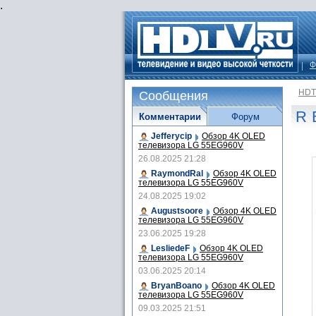
.
Ф
HDT
Сообщения
R 
Комментарии
Форум
Jefferycip
Обзор 4K OLED
телевизора LG 55EG960V
26.08.2025 21:28
RaymondRal
Обзор 4K OLED
телевизора LG 55EG960V
24.08.2025 19:02
Augustsoore
Обзор 4K OLED
телевизора LG 55EG960V
23.06.2025 19:28
LesliedeF
Обзор 4K OLED
телевизора LG 55EG960V
03.06.2025 20:14
BryanBoano
Обзор 4K OLED
телевизора LG 55EG960V
09.03.2025 21:51