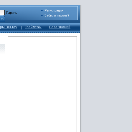
Регистрация
Пароль
Забыли пароль?
ОК
ры Blu-ray
Трейлеры
База знаний