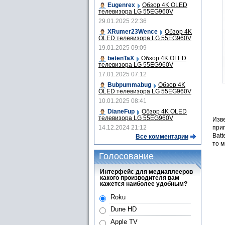
Eugenrex
Обзор 4K OLED
телевизора LG 55EG960V
29.01.2025 22:36
XRumer23Wence
Обзор 4K
OLED телевизора LG 55EG960V
19.01.2025 09:09
betenTaX
Обзор 4K OLED
телевизора LG 55EG960V
17.01.2025 07:12
Bubpummabug
Обзор 4K
OLED телевизора LG 55EG960V
10.01.2025 08:41
DianeFup
Обзор 4K OLED
телевизора LG 55EG960V
Изве
приг
14.12.2024 21:12
Batt
Все комментарии
то 
Голосование
Интерфейс для медиаплееров
какого производителя вам
кажется наиболее удобным?
Roku
Dune HD
Apple TV