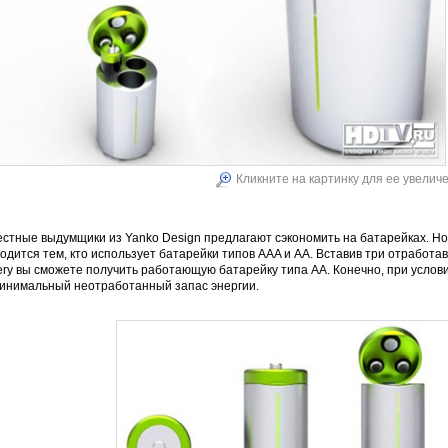
Кликните на картинку для ее увелич
стные выдумщики из Yanko Design предлагают сэкономить на батарейках. Но
одится тем, кто использует батарейки типов AAA и AA. Вставив три отработа
ery вы сможете получить работающую батарейку типа АА. Конечно, при услови
минимальный неотработанный запас энергии.