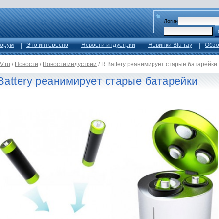
Логин
орум
Это интересно
Новости индустрии
Новинки Blu-ray
Обзо
V.ru
/
Новости
/
Новости индустрии
/
R Battery реанимирует старые батарейки
Battery реанимирует старые батарейки