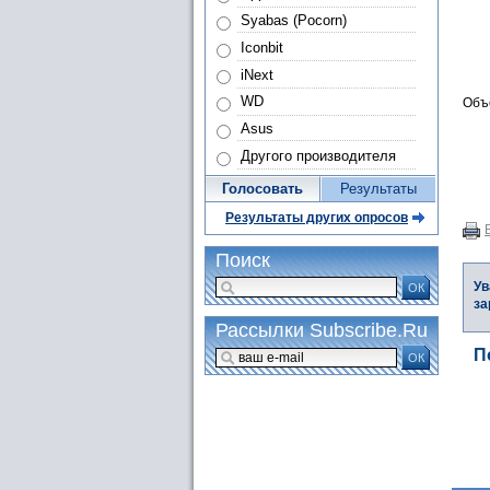
Syabas (Pocorn)
Iconbit
iNext
WD
Объе
Asus
Другого производителя
Голосовать
Результаты
Результаты других опросов
Поиск
Ув
ОК
за
Рассылки Subscribe.Ru
П
ОК