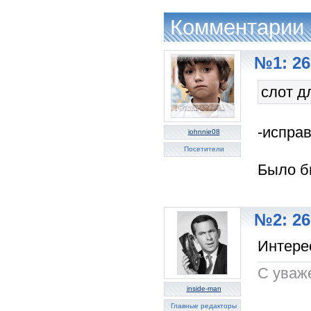
Комментарии
№1: 26
слот д
-исправ
johnnie08
Посетители
Было б
№2: 26
Интере
C уваж
inside-man
Главные редакторы