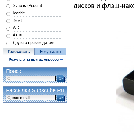
дисков и флэш-нако
Syabas (Pocorn)
Iconbit
iNext
WD
Asus
Другого производителя
Голосовать
Результаты
Результаты других опросов
Поиск
ОК
Рассылки Subscribe.Ru
ОК