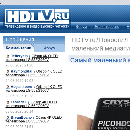
.
Форум
Это интересно
Н
HDTV.ru
/
Новости
/
Сообщения
маленький медиапл
Комментарии
Форум
Jefferycip
Обзор 4K OLED
Самый маленький 
телевизора LG 55EG960V
26.08.2025 21:28
RaymondRal
Обзор 4K OLED
телевизора LG 55EG960V
24.08.2025 19:02
Augustsoore
Обзор 4K OLED
телевизора LG 55EG960V
23.06.2025 19:28
LesliedeF
Обзор 4K OLED
телевизора LG 55EG960V
03.06.2025 20:14
BryanBoano
Обзор 4K OLED
телевизора LG 55EG960V
09.03.2025 21:51