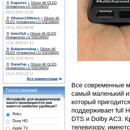
Eugenrex
Обзор 4K OLED
телевизора LG 55EG960V
29.01.2025 22:36
XRumer23Wence
Обзор 4K
OLED телевизора LG 55EG960V
19.01.2025 09:09
betenTaX
Обзор 4K OLED
телевизора LG 55EG960V
17.01.2025 07:12
Bubpummabug
Обзор 4K
OLED телевизора LG 55EG960V
10.01.2025 08:41
DianeFup
Обзор 4K OLED
телевизора LG 55EG960V
14.12.2024 21:12
Все комментарии
Все современные м
Голосование
самый маленький из
Интерфейс для медиаплееров
который пригодитс
какого производителя вам
кажется наиболее удобным?
поддерживает full 
Roku
DTS и Dolby AC3. 
Dune HD
телевизору, имеют
Apple TV