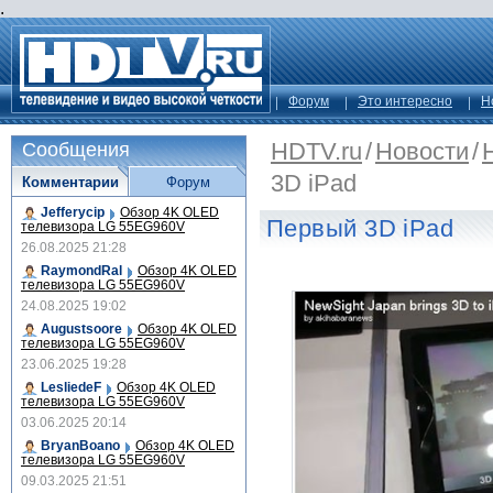
.
Форум
Это интересно
Н
HDTV.ru
/
Новости
/
Сообщения
3D iPad
Комментарии
Форум
Jefferycip
Обзор 4K OLED
Первый 3D iPad
телевизора LG 55EG960V
26.08.2025 21:28
RaymondRal
Обзор 4K OLED
телевизора LG 55EG960V
24.08.2025 19:02
Augustsoore
Обзор 4K OLED
телевизора LG 55EG960V
23.06.2025 19:28
LesliedeF
Обзор 4K OLED
телевизора LG 55EG960V
03.06.2025 20:14
BryanBoano
Обзор 4K OLED
телевизора LG 55EG960V
09.03.2025 21:51