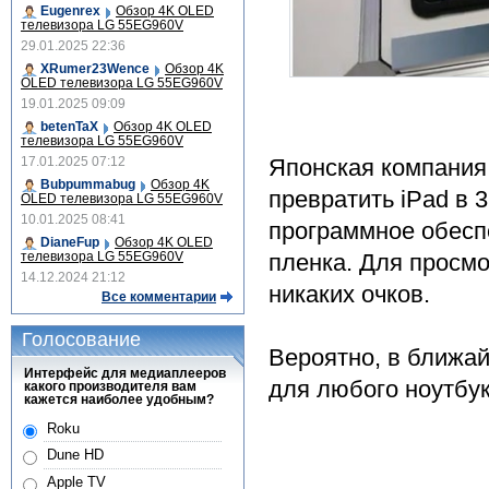
Eugenrex
Обзор 4K OLED
телевизора LG 55EG960V
29.01.2025 22:36
XRumer23Wence
Обзор 4K
OLED телевизора LG 55EG960V
19.01.2025 09:09
betenTaX
Обзор 4K OLED
телевизора LG 55EG960V
Японская компания
17.01.2025 07:12
Bubpummabug
Обзор 4K
превратить iPad в 
OLED телевизора LG 55EG960V
10.01.2025 08:41
программное обесп
DianeFup
Обзор 4K OLED
пленка. Для просм
телевизора LG 55EG960V
14.12.2024 21:12
никаких очков.
Все комментарии
Голосование
Вероятно, в ближа
Интерфейс для медиаплееров
для любого ноутбук
какого производителя вам
кажется наиболее удобным?
Roku
Dune HD
Apple TV