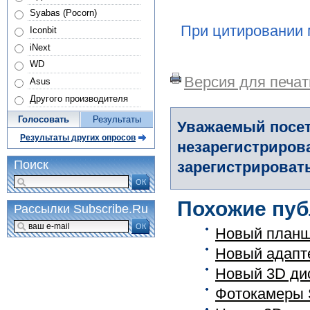
Syabas (Pocorn)
При цитировании 
Iconbit
iNext
WD
Версия для печат
Asus
Другого производителя
Голосовать
Результаты
Уважаемый посет
Результаты других опросов
незарегистриров
Поиск
зарегистрировать
ОК
Похожие пуб
Рассылки Subscribe.Ru
ОК
Новый планш
Новый адапт
Новый 3D дис
Фотокамеры S