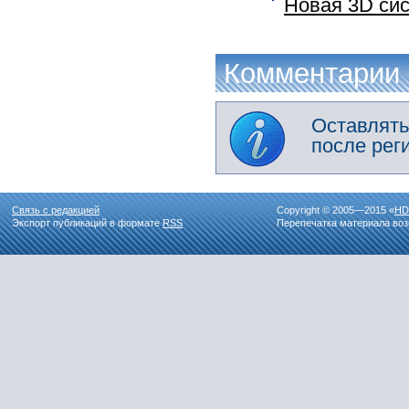
Новая 3D сис
Комментарии
Оставлять
после рег
Связь с редакцией
Copyright © 2005—2015 «
HD
Экспорт публикаций в формате
RSS
Перепечатка материала воз