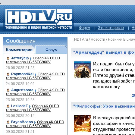
.
Форум
Это интересно
Н
HDTV.ru
/
Новости
/
Новинки Blu-ray
Сообщения
Комментарии
Форум
"Армагеддец" выйдет в фо
Jefferycip
Обзор 4K OLED
телевизора LG 55EG960V
Их подвиг был бы у
26.08.2025 21:28
если бы они знали, 
RaymondRal
Обзор 4K OLED
Пятеро друзей став
телевизора LG 55EG960V
грандиозный забег 
24.08.2025 19:02
каждом шагу...
Augustsoore
Обзор 4K OLED
телевизора LG 55EG960V
2
23.06.2025 19:28
"Философы: Урок выживан
LesliedeF
Обзор 4K OLED
телевизора LG 55EG960V
03.06.2025 20:14
В международной ш
BryanBoano
Обзор 4K OLED
философии в качест
телевизора LG 55EG960V
студентам провести
09.03.2025 21:51