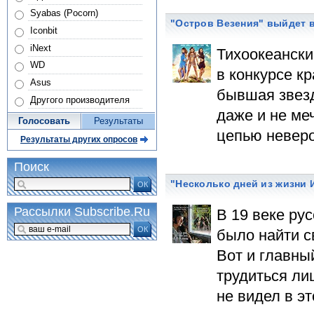
Syabas (Pocorn)
"Остров Везения" выйдет в
Iconbit
iNext
Тихоокеански
WD
в конкурсе к
Asus
бывшая звезд
Другого производителя
даже и не ме
Голосовать
Результаты
цепью неверо
Результаты других опросов
Поиск
"Несколько дней из жизни 
ОК
Рассылки Subscribe.Ru
В 19 веке ру
ОК
было найти с
Вот и главны
трудиться ли
не видел в эт