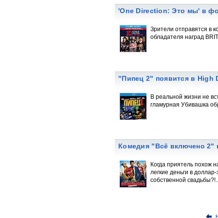
'One Direction: Это мы' в ф
Зрители отправятся в к
обладателя наград BRIT 
"Пипец 2" появится в High D
В реальной жизни не вс
гламурная Убивашка обр
Комедия "Всё включено 2" 
Когда приятель похож на
легкие деньги в доллар
собственной свадьбы?!.