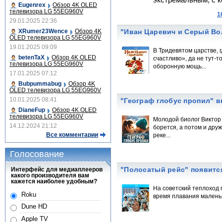
экстремальным, с к
Eugenrex
Обзор 4K OLED
телевизора LG 55EG960V
1
29.01.2025 22:36
XRumer23Wence
Обзор 4K
"Иван Царевич и Серый Вол
OLED телевизора LG 55EG960V
19.01.2025 09:09
В Тридевятом царстве, 
betenTaX
Обзор 4K OLED
счастливо», да не тут-
телевизора LG 55EG960V
оборонную мощь...
17.01.2025 07:12
Bubpummabug
Обзор 4K
OLED телевизора LG 55EG960V
10.01.2025 08:41
"Географ глобус пропил" в
DianeFup
Обзор 4K OLED
телевизора LG 55EG960V
Молодой биолог Виктор 
14.12.2024 21:12
борется, а потом и дру
Все комментарии
реке...
Голосование
"Полосатый рейс" появится
Интерфейс для медиаплееров
какого производителя вам
кажется наиболее удобным?
На советский теплоход 
Roku
время плавания маленьк
Dune HD
Apple TV