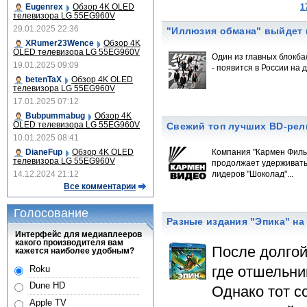
Eugenrex
Обзор 4K OLED
1
телевизора LG 55EG960V
29.01.2025 22:36
"Иллюзия обмана" выйдет н
XRumer23Wence
Обзор 4K
OLED телевизора LG 55EG960V
Один из главных блокба
19.01.2025 09:09
- появится в России на д
betenTaX
Обзор 4K OLED
телевизора LG 55EG960V
17.01.2025 07:12
Bubpummabug
Обзор 4K
OLED телевизора LG 55EG960V
Свежий топ лучших BD-рел
10.01.2025 08:41
DianeFup
Обзор 4K OLED
Компания "Кармен Фильм
телевизора LG 55EG960V
продолжает удерживать 
14.12.2024 21:12
лидеров "Шоколад"...
Все комментарии
Голосование
Разные издания "Эпика" на
Интерфейс для медиаплееров
какого производителя вам
После долгой
кажется наиболее удобным?
где отшельни
Roku
Dune HD
Однако тот с
Apple TV