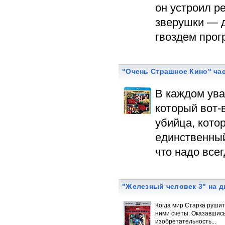
он устроил р
зверушки — д
гвоздем прог
"Очень Страшное Кино" част
В каждом ув
который вот-в
убийца, кото
единственный
что надо все
"Железный человек 3" на ди
Когда мир Старка рушит
ними счеты. Оказавшись
изобретательность...