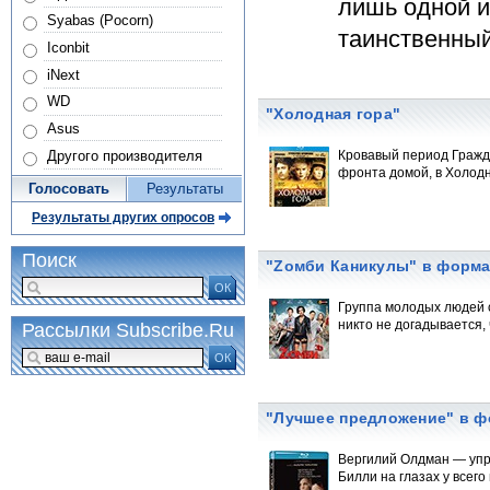
лишь одной и
Syabas (Pocorn)
таинственный
Iconbit
iNext
WD
"Холодная гора"
Asus
Другого производителя
Кровавый период Гражд
фронта домой, в Холодн
Голосовать
Результаты
Результаты других опросов
Поиск
"Zомби Каникулы" в формат
ОК
Группа молодых людей с
никто не догадывается, 
Рассылки Subscribe.Ru
ОК
"Лучшее предложение" в ф
Вергилий Олдман — упр
Билли на глазах у всег