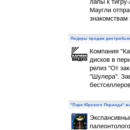
лапы к тигру
Маугли отпра
знакомствам 
Лидеры продаж дистрибью
Компания "Ка
дисков в пер
релиз "От за
"Шулера". За
бестселлеров
"Парк Юрского Периода" в
Экспансивный
палеонтолого