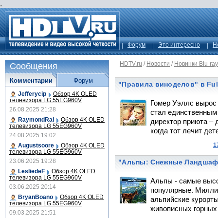
.
Форум
Это интересно
Н
HDTV.ru
/
Новости
/
Новинки Blu-ray
Сообщения
Комментарии
Форум
"Правила виноделов" в Ful
Jefferycip
Обзор 4K OLED
телевизора LG 55EG960V
Гомер Уэллс вырос 
26.08.2025 21:28
стал единственным 
RaymondRal
Обзор 4K OLED
директор приюта – 
телевизора LG 55EG960V
когда тот лечит дет
24.08.2025 19:02
1
Augustsoore
Обзор 4K OLED
телевизора LG 55EG960V
23.06.2025 19:28
"Альпы: Снежные Ландшаф
LesliedeF
Обзор 4K OLED
телевизора LG 55EG960V
Альпы - самые высо
03.06.2025 20:14
популярные. Милли
BryanBoano
Обзор 4K OLED
альпийские курорт
телевизора LG 55EG960V
живописных горных 
09.03.2025 21:51