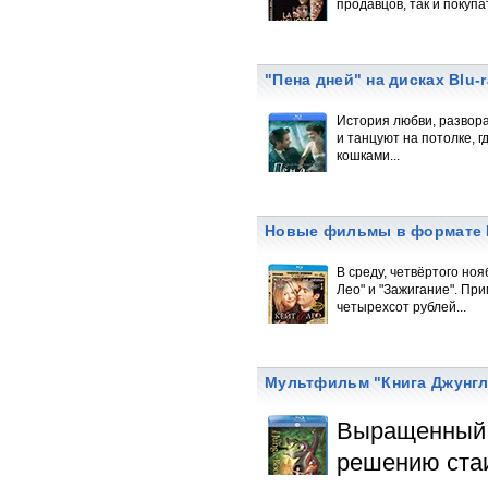
продавцов, так и покупа
"Пена дней" на дисках Blu-r
История любви, развора
и танцуют на потолке, 
кошками...
Новые фильмы в формате F
В среду, четвёртого но
Лео" и "Зажигание". Пр
четырехсот рублей...
Мультфильм "Книга Джунгл
Выращенный 
решению стаи