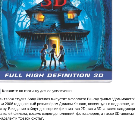
Кликните на картинку для ее увеличения
ентября студия Sony Pictures выпустит в формате Blu-ray фильм "Дом-монст
ьм 2006 года, снятый режиссёром Джилом Кенано, повествует о подростке, к
тру. В издание войдут две версии фильма: как 2D, так и 3D, а также следу
дателей фильма, восемь видео-дополнений, фотогалерея, а также 3D-анонсы 
аделек" и "Сезон охоты".