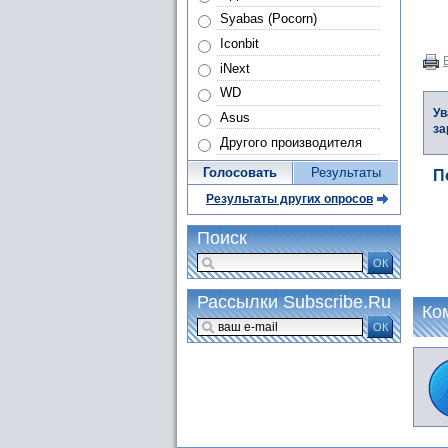
Syabas (Pocorn)
Iconbit
iNext
WD
Ув
Asus
за
Другого производителя
Голосовать
Результаты
П
Результаты других опросов
Поиск
ОК
Рассылки Subscribe.Ru
Ко
ОК