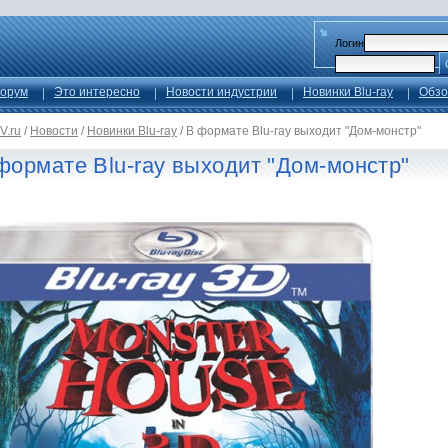
Логин
орум
Это интересно
Новости индустрии
Новинки Blu-ray
Обзо
V.ru
/
Новости
/
Новинки Blu-ray
/
В формате Blu-ray выходит "Дом-монстр"
формате Blu-ray выходит "Дом-монстр"