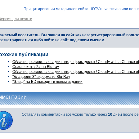
При цитировании материалов сайта HDTV.ru частично или полно
Версия для печати
ажаемый посетитель, Вы зашли на сайт как незарегистрированный польз
регистрироваться либо войти на сайт под своим именем.
охожие публикации
Облачно, возможны осадки в виде фрикаделек / Cloudy with a Chance of 
Сезон охоты 2» на Blu-ray
Облачно, возможны осадки в виде фрикаделек / Cloudy with a Chance of 
"Бладрейн 3" в формате Blu-Ray
"Эльф" на BD выходит в новом издании
мментарии
Оставлять комментарии возможно только через
10
дней после ре