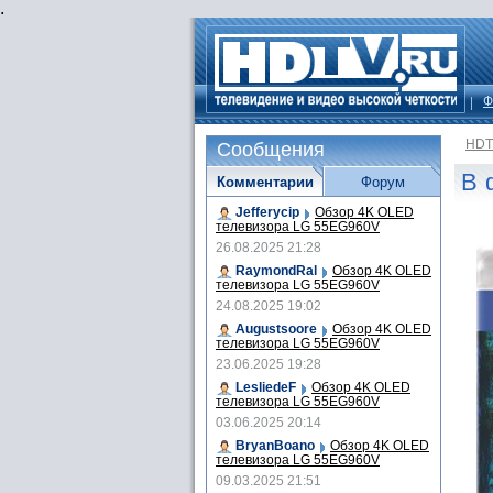
.
Ф
HDT
Сообщения
В 
Комментарии
Форум
Jefferycip
Обзор 4K OLED
телевизора LG 55EG960V
26.08.2025 21:28
RaymondRal
Обзор 4K OLED
телевизора LG 55EG960V
24.08.2025 19:02
Augustsoore
Обзор 4K OLED
телевизора LG 55EG960V
23.06.2025 19:28
LesliedeF
Обзор 4K OLED
телевизора LG 55EG960V
03.06.2025 20:14
BryanBoano
Обзор 4K OLED
телевизора LG 55EG960V
09.03.2025 21:51