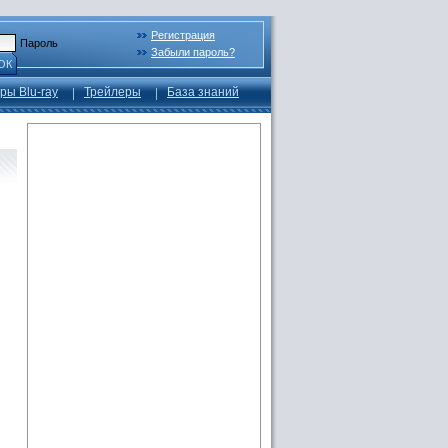
Регистрация
Пароль
Забыли пароль?
ОК
ры Blu-ray
Трейлеры
База знаний