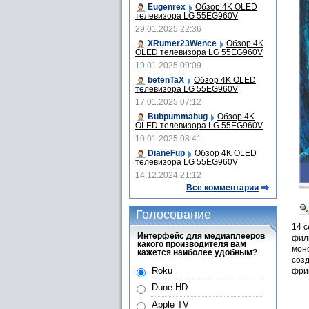
Eugenrex
Обзор 4K OLED
телевизора LG 55EG960V
29.01.2025 22:36
XRumer23Wence
Обзор 4K
OLED телевизора LG 55EG960V
19.01.2025 09:09
betenTaX
Обзор 4K OLED
телевизора LG 55EG960V
17.01.2025 07:12
Bubpummabug
Обзор 4K
OLED телевизора LG 55EG960V
10.01.2025 08:41
DianeFup
Обзор 4K OLED
телевизора LG 55EG960V
14.12.2024 21:12
Все комментарии
Голосование
14 с
Интерфейс для медиаплееров
фил
какого производителя вам
монс
кажется наиболее удобным?
соз
Roku
фрик
Dune HD
Apple TV