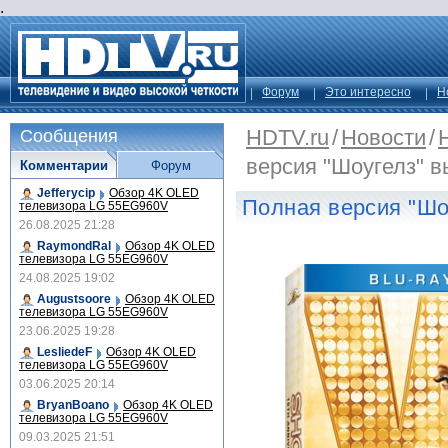
.
Форум
Это интересно
Н
HDTV.ru
/
Новости
/
Сообщения
версия "Шоугелз" 
Комментарии
Форум
Jefferycip
Обзор 4K OLED
Полная версия "Шо
телевизора LG 55EG960V
26.08.2025 21:28
RaymondRal
Обзор 4K OLED
телевизора LG 55EG960V
24.08.2025 19:02
Augustsoore
Обзор 4K OLED
телевизора LG 55EG960V
23.06.2025 19:28
LesliedeF
Обзор 4K OLED
телевизора LG 55EG960V
03.06.2025 20:14
BryanBoano
Обзор 4K OLED
телевизора LG 55EG960V
09.03.2025 21:51