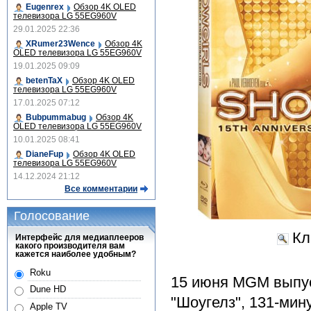
Eugenrex
Обзор 4K OLED
телевизора LG 55EG960V
29.01.2025 22:36
XRumer23Wence
Обзор 4K
OLED телевизора LG 55EG960V
19.01.2025 09:09
betenTaX
Обзор 4K OLED
телевизора LG 55EG960V
17.01.2025 07:12
Bubpummabug
Обзор 4K
OLED телевизора LG 55EG960V
10.01.2025 08:41
DianeFup
Обзор 4K OLED
телевизора LG 55EG960V
14.12.2024 21:12
Все комментарии
Голосование
Кл
Интерфейс для медиаплееров
какого производителя вам
кажется наиболее удобным?
Roku
15 июня MGM выпус
Dune HD
"Шоугелз", 131-ми
Apple TV