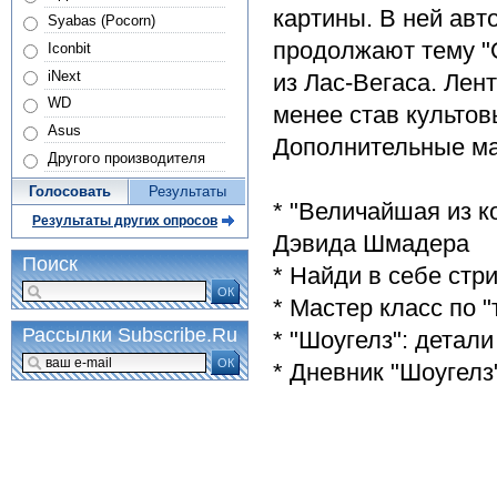
картины. В ней авт
Syabas (Pocorn)
продолжают тему "
Iconbit
iNext
из Лас-Вегаса. Лент
WD
менее став культо
Asus
Дополнительные м
Другого производителя
Голосовать
Результаты
* "Величайшая из к
Результаты других опросов
Дэвида Шмадера
Поиск
* Найди в себе стр
ОК
* Мастер класс по "
Рассылки Subscribe.Ru
* "Шоугелз": детали
ОК
* Дневник "Шоугелз