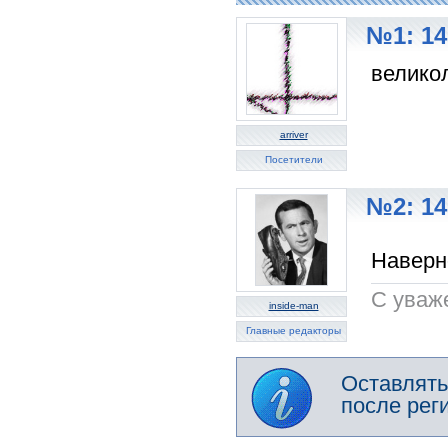
№1: 14
великол
arriver
Посетители
№2: 14
Наверн
C уваж
inside-man
Главные редакторы
Оставлять
после рег