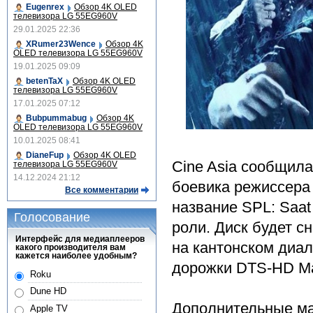
Eugenrex
Обзор 4K OLED
телевизора LG 55EG960V
29.01.2025 22:36
XRumer23Wence
Обзор 4K
OLED телевизора LG 55EG960V
19.01.2025 09:09
betenTaX
Обзор 4K OLED
телевизора LG 55EG960V
17.01.2025 07:12
Bubpummabug
Обзор 4K
OLED телевизора LG 55EG960V
10.01.2025 08:41
DianeFup
Обзор 4K OLED
Cine Asia сообщила
телевизора LG 55EG960V
14.12.2024 21:12
боевика режиссера
Все комментарии
название SPL: Saat
Голосование
роли. Диск будет с
Интерфейс для медиаплееров
на кантонском диал
какого производителя вам
кажется наиболее удобным?
дорожки DTS-HD Mas
Roku
Dune HD
Дополнительные м
Apple TV