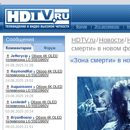
.
Форум
Это интересно
Н
HDTV.ru
/
Новости
/
Сообщения
смерти» в новом ф
Комментарии
Форум
Jefferycip
Обзор 4K OLED
«Зона смерти» в н
телевизора LG 55EG960V
26.08.2025 21:28
RaymondRal
Обзор 4K OLED
телевизора LG 55EG960V
24.08.2025 19:02
Augustsoore
Обзор 4K OLED
телевизора LG 55EG960V
23.06.2025 19:28
LesliedeF
Обзор 4K OLED
телевизора LG 55EG960V
03.06.2025 20:14
BryanBoano
Обзор 4K OLED
телевизора LG 55EG960V
09.03.2025 21:51