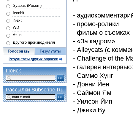
Syabas (Pocorn)
Iconbit
- аудиокомментарий
iNext
- промо-ролики
WD
- фильм о съемках
Asus
- «За кадром»
Другого производителя
- Alleycats (с комм
Голосовать
Результаты
- Challenge of the 
Результаты других опросов
- галерея интервью
Поиск
- Саммо Хунг
ОК
- Донни Йен
Рассылки Subscribe.Ru
- Саймон Ям
ОК
- Уилсон Йип
- Джеки Ву