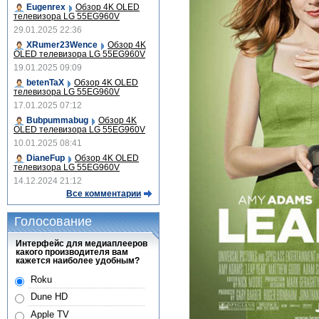
Eugenrex
Обзор 4K OLED
телевизора LG 55EG960V
29.01.2025 22:36
XRumer23Wence
Обзор 4K
OLED телевизора LG 55EG960V
19.01.2025 09:09
betenTaX
Обзор 4K OLED
телевизора LG 55EG960V
17.01.2025 07:12
Bubpummabug
Обзор 4K
OLED телевизора LG 55EG960V
10.01.2025 08:41
DianeFup
Обзор 4K OLED
телевизора LG 55EG960V
14.12.2024 21:12
Все комментарии
Голосование
Интерфейс для медиаплееров
какого производителя вам
кажется наиболее удобным?
Roku
Dune HD
Apple TV