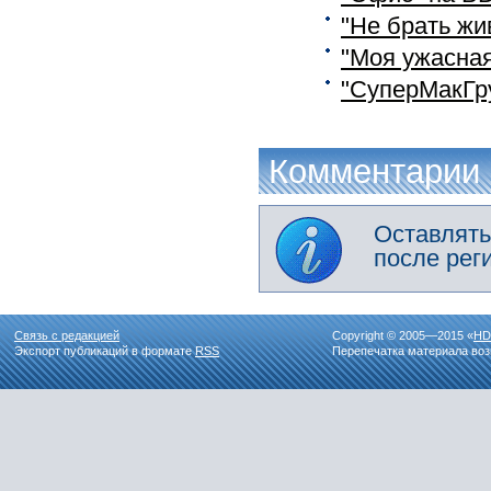
"Не брать жи
"Моя ужасная
"СуперМакГр
Комментарии
Оставлять
после рег
Связь с редакцией
Copyright © 2005—2015 «
HD
Экспорт публикаций в формате
RSS
Перепечатка материала воз