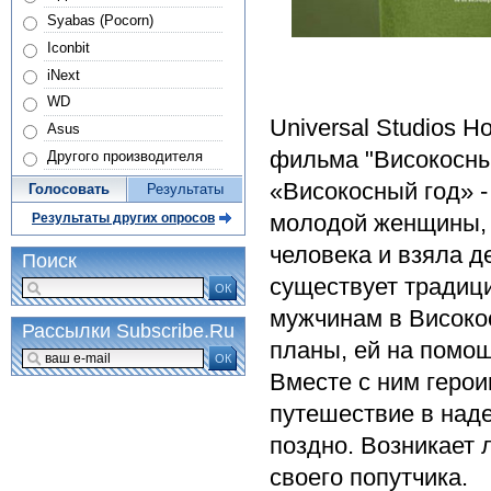
Syabas (Pocorn)
Iconbit
iNext
WD
Universal Studios 
Asus
фильма "Високосный
Другого производителя
«Високосный год» -
Голосовать
Результаты
молодой женщины, 
Результаты других опросов
человека и взяла д
Поиск
существует традиц
ОК
мужчинам в Високос
Рассылки Subscribe.Ru
планы, ей на помо
ОК
Вместе с ним геро
путешествие в наде
поздно. Возникает 
своего попутчика.