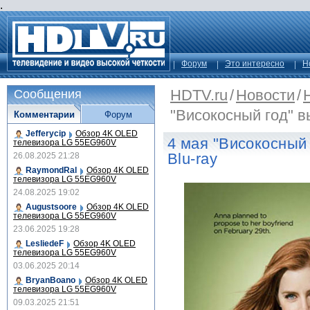
.
Форум
Это интересно
Н
HDTV.ru
/
Новости
/
Сообщения
"Високосный год" в
Комментарии
Форум
Jefferycip
Обзор 4K OLED
4 мая "Високосный
телевизора LG 55EG960V
Blu-ray
26.08.2025 21:28
RaymondRal
Обзор 4K OLED
телевизора LG 55EG960V
24.08.2025 19:02
Augustsoore
Обзор 4K OLED
телевизора LG 55EG960V
23.06.2025 19:28
LesliedeF
Обзор 4K OLED
телевизора LG 55EG960V
03.06.2025 20:14
BryanBoano
Обзор 4K OLED
телевизора LG 55EG960V
09.03.2025 21:51