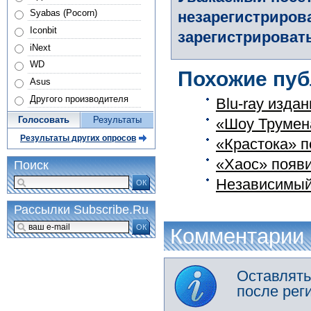
Syabas (Pocorn)
незарегистриров
Iconbit
зарегистрировать
iNext
WD
Похожие пуб
Asus
Другого производителя
Blu-ray издан
Голосовать
Результаты
«Шоу Трумена
Результаты других опросов
«Крастока» п
«Хаос» появи
Поиск
Независимый 
ОК
Рассылки Subscribe.Ru
ОК
Комментарии
Оставлять
после рег