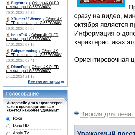
Eugenrex
Обзор 4K OLED
П
телевизора LG 55EG960V
29.01.2025 22:36
сразу на видео, мин
XRumer23Wence
Обзор 4K
OLED телевизора LG 55EG960V
октября является п
19.01.2025 09:09
Информация о допо
betenTaX
Обзор 4K OLED
телевизора LG 55EG960V
характеристиках эт
17.01.2025 07:12
Bubpummabug
Обзор 4K
OLED телевизора LG 55EG960V
Ориентировочная це
10.01.2025 08:41
DianeFup
Обзор 4K OLED
телевизора LG 55EG960V
14.12.2024 21:12
Все комментарии
Голосование
Интерфейс для медиаплееров
какого производителя вам
кажется наиболее удобным?
Версия для печат
Roku
Dune HD
Уважаемый посет
Apple TV