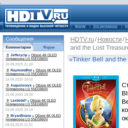
.
Форум
Это интересно
Н
HDTV.ru
/
Новости
/
Сообщения
and the Lost Treasur
Комментарии
Форум
Jefferycip
Обзор 4K OLED
«Tinker Bell and the
телевизора LG 55EG960V
26.08.2025 21:28
RaymondRal
Обзор 4K OLED
телевизора LG 55EG960V
24.08.2025 19:02
С
Augustsoore
Обзор 4K OLED
телевизора LG 55EG960V
Bl
23.06.2025 19:28
Be
LesliedeF
Обзор 4K OLED
телевизора LG 55EG960V
ко
03.06.2025 20:14
BryanBoano
Обзор 4K OLED
ок
телевизора LG 55EG960V
09.03.2025 21:51