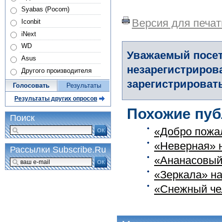
Syabas (Pocorn)
Версия для печат
Iconbit
iNext
WD
Уважаемый посет
Asus
незарегистриров
Другого производителя
зарегистрировать
Голосовать
Результаты
Результаты других опросов
Похожие пуб
Поиск
«Добро пожа
ОК
«Неверная» н
Рассылки Subscribe.Ru
«Ананасовый 
ОК
«Зеркала» на
«Снежный чел