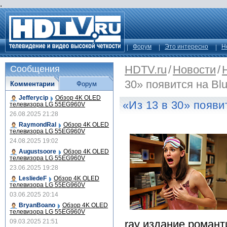
.
Форум
Это интересно
Н
HDTV.ru
/
Новости
/
Сообщения
30» появится на Blu
Комментарии
Форум
Jefferycip
Обзор 4K OLED
«Из 13 в 30» появит
телевизора LG 55EG960V
26.08.2025 21:28
RaymondRal
Обзор 4K OLED
телевизора LG 55EG960V
24.08.2025 19:02
Augustsoore
Обзор 4K OLED
телевизора LG 55EG960V
23.06.2025 19:28
LesliedeF
Обзор 4K OLED
телевизора LG 55EG960V
03.06.2025 20:14
BryanBoano
Обзор 4K OLED
телевизора LG 55EG960V
09.03.2025 21:51
ray издание романт