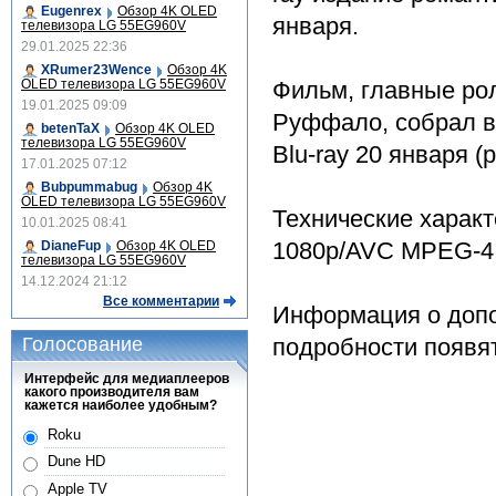
Eugenrex
Обзор 4K OLED
января.
телевизора LG 55EG960V
29.01.2025 22:36
XRumer23Wence
Обзор 4K
OLED телевизора LG 55EG960V
Фильм, главные ро
19.01.2025 09:09
Руффало, собрал в
betenTaX
Обзор 4K OLED
телевизора LG 55EG960V
Blu-ray 20 января 
17.01.2025 07:12
Bubpummabug
Обзор 4K
OLED телевизора LG 55EG960V
Технические харак
10.01.2025 08:41
1080p/AVC MPEG-4 v
DianeFup
Обзор 4K OLED
телевизора LG 55EG960V
14.12.2024 21:12
Все комментарии
Информация о допо
Голосование
подробности появя
Интерфейс для медиаплееров
какого производителя вам
кажется наиболее удобным?
Roku
Dune HD
Apple TV