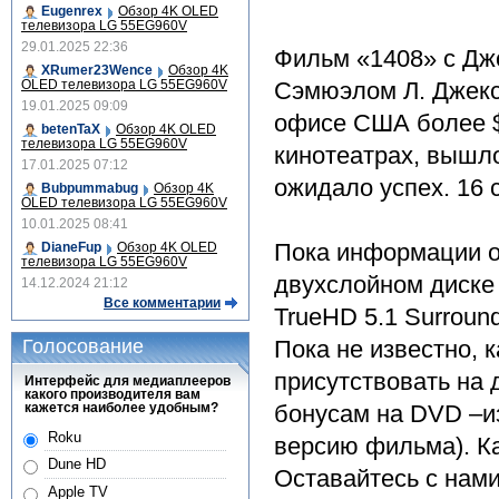
Eugenrex
Обзор 4K OLED
телевизора LG 55EG960V
29.01.2025 22:36
Фильм «1408» с Дж
XRumer23Wence
Обзор 4K
OLED телевизора LG 55EG960V
Сэмюэлом Л. Джексо
19.01.2025 09:09
офисе США более $7
betenTaX
Обзор 4K OLED
телевизора LG 55EG960V
кинотеатрах, вышло
17.01.2025 07:12
ожидало успех. 16 
Bubpummabug
Обзор 4K
OLED телевизора LG 55EG960V
10.01.2025 08:41
Пока информации о 
DianeFup
Обзор 4K OLED
телевизора LG 55EG960V
двухслойном диске 
14.12.2024 21:12
Все комментарии
TrueHD 5.1 Surround
Голосование
Пока не известно, 
присутствовать на 
Интерфейс для медиаплееров
какого производителя вам
кажется наиболее удобным?
бонусам на DVD –и
Roku
версию фильма). Ка
Dune HD
Оставайтесь с нами
Apple TV