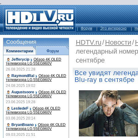
.
Форум
Это интересно
Н
HDTV.ru
/
Новости
/
Сообщения
легендарный номер 
Комментарии
Форум
сентябре
Jefferycip
Обзор 4K OLED
телевизора LG 55EG960V
26.08.2025 21:28
Все увидят легенд
RaymondRal
Обзор 4K OLED
Blu-ray в сентябре
телевизора LG 55EG960V
24.08.2025 19:02
Augustsoore
Обзор 4K OLED
телевизора LG 55EG960V
23.06.2025 19:28
LesliedeF
Обзор 4K OLED
телевизора LG 55EG960V
03.06.2025 20:14
BryanBoano
Обзор 4K OLED
телевизора LG 55EG960V
09.03.2025 21:51