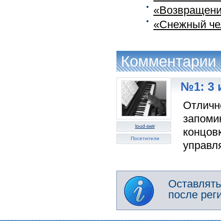
«Возвращение
«Снежный чел
Комментарии
№1: 3 
Отличн
запоми
loud-swir
концовк
Посетители
управл
Оставлять
после рег