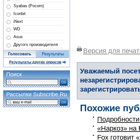
Syabas (Pocorn)
Iconbit
iNext
WD
Asus
Другого производителя
Версия для печат
Голосовать
Результаты
Результаты других опросов
Уважаемый посет
Поиск
незарегистриров
ОК
зарегистрировать
Рассылки Subscribe.Ru
ОК
Похожие пуб
Подробности 
«Наркоз» на 
Fox готовит 