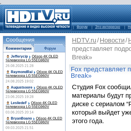
.
Форум
Это интересно
Н
HDTV.ru
/
Новости
/
Сообщения
представляет подро
Комментарии
Форум
Break»
Jefferycip
Обзор 4K OLED
телевизора LG 55EG960V
26.08.2025 21:28
Fox представляет 
RaymondRal
Обзор 4K OLED
Break»
телевизора LG 55EG960V
24.08.2025 19:02
Студия Fox сообщи
Augustsoore
Обзор 4K OLED
телевизора LG 55EG960V
материалы будут пр
23.06.2025 19:28
диске с сериалом “P
LesliedeF
Обзор 4K OLED
телевизора LG 55EG960V
который выйдет уже
03.06.2025 20:14
BryanBoano
Обзор 4K OLED
этого года.
телевизора LG 55EG960V
09.03.2025 21:51