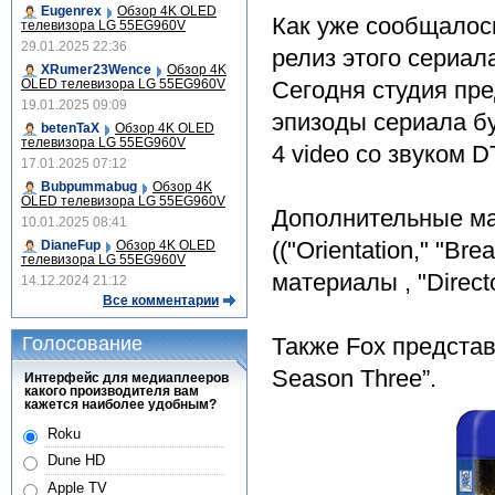
Eugenrex
Обзор 4K OLED
Как уже сообщалос
телевизора LG 55EG960V
29.01.2025 22:36
релиз этого сериала
XRumer23Wence
Обзор 4K
OLED телевизора LG 55EG960V
Сегодня студия пр
19.01.2025 09:09
эпизоды сериала б
betenTaX
Обзор 4K OLED
телевизора LG 55EG960V
4 video со звуком D
17.01.2025 07:12
Bubpummabug
Обзор 4K
OLED телевизора LG 55EG960V
Дополнительные м
10.01.2025 08:41
(("Orientation," "B
DianeFup
Обзор 4K OLED
телевизора LG 55EG960V
материалы , "Direct
14.12.2024 21:12
Все комментарии
Голосование
Также Fox представи
Season Three”.
Интерфейс для медиаплееров
какого производителя вам
кажется наиболее удобным?
Roku
Dune HD
Apple TV