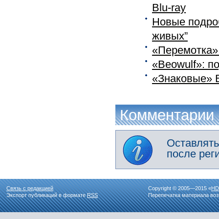
Blu-ray
Новые подроб
живых”
«Перемотка» 
«Beowulf»: п
«Знаковые» B
Комментарии
Оставлять
после рег
Связь с редакцией
Copyright © 2005—2015 «
HD
Экспорт публикаций в формате
RSS
Перепечатка материала воз