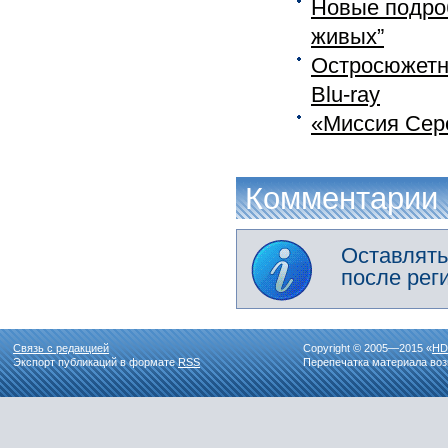
Новые подроб
живых”
Остросюжетн
Blu-ray
«Миссия Сере
Комментарии
Оставлять
после рег
Связь с редакцией
Copyright © 2005—2015 «
HD
Экспорт публикаций в формате
RSS
Перепечатка материала воз