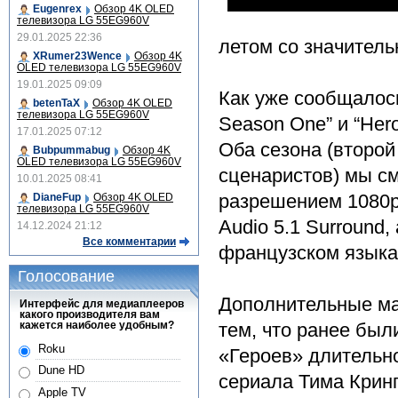
Eugenrex
Обзор 4K OLED
телевизора LG 55EG960V
29.01.2025 22:36
летом со значител
XRumer23Wence
Обзор 4K
OLED телевизора LG 55EG960V
19.01.2025 09:09
Как уже сообщалось
betenTaX
Обзор 4K OLED
телевизора LG 55EG960V
Season One” и “Hero
17.01.2025 07:12
Оба сезона (второй
Bubpummabug
Обзор 4K
OLED телевизора LG 55EG960V
сценаристов) мы с
10.01.2025 08:41
разрешением 1080p 
DianeFup
Обзор 4K OLED
телевизора LG 55EG960V
Audio 5.1 Surround,
14.12.2024 21:12
Все комментарии
французском языка
Голосование
Дополнительные ма
Интерфейс для медиаплееров
какого производителя вам
кажется наиболее удобным?
тем, что ранее бы
Roku
«Героев» длительн
Dune HD
сериала Тима Кринга
Apple TV