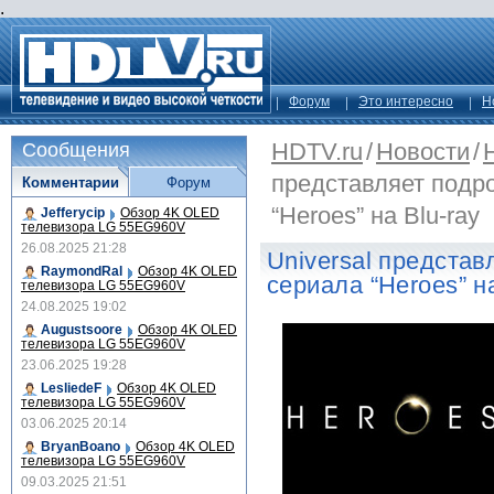
.
Форум
Это интересно
Н
HDTV.ru
/
Новости
/
Сообщения
представляет подр
Комментарии
Форум
“Heroes” на Blu-ray
Jefferycip
Обзор 4K OLED
телевизора LG 55EG960V
26.08.2025 21:28
Universal представ
RaymondRal
Обзор 4K OLED
сериала “Heroes” на
телевизора LG 55EG960V
24.08.2025 19:02
Augustsoore
Обзор 4K OLED
телевизора LG 55EG960V
23.06.2025 19:28
LesliedeF
Обзор 4K OLED
телевизора LG 55EG960V
03.06.2025 20:14
BryanBoano
Обзор 4K OLED
телевизора LG 55EG960V
09.03.2025 21:51