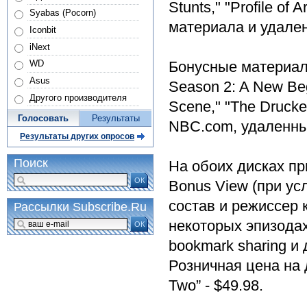
Stunts," "Profile of
Syabas (Pocorn)
материала и удале
Iconbit
iNext
Бонусные материалы
WD
Asus
Season 2: A New Begi
Другого производителя
Scene," "The Drucker
Голосовать
Результаты
NBC.com, удаленны
Результаты других опросов
Поиск
На обоих дисках пр
ОК
Bonus View (при усл
состав и режиссер 
Рассылки Subscribe.Ru
некоторых эпизодах
ОК
bookmark sharing и 
Розничная цена на 
Two” - $49.98.