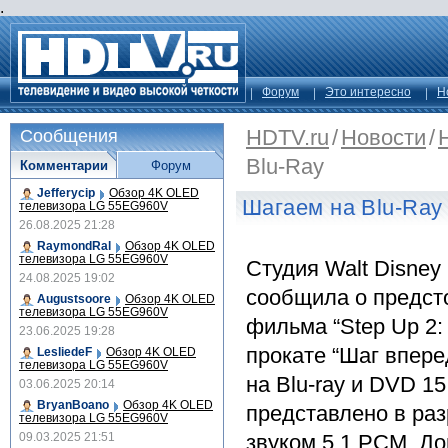
.
Форум
Это интересно
Н
HDTV.ru
/
Новости
/
Сообщения
Blu-Ray
Комментарии
Форум
Jefferycip
Обзор 4K OLED
Шагаем на Blu-Ray
телевизора LG 55EG960V
26.08.2025 21:28
RaymondRal
Обзор 4K OLED
телевизора LG 55EG960V
Студия Walt Disney
24.08.2025 19:02
сообщила о предст
Augustsoore
Обзор 4K OLED
телевизора LG 55EG960V
фильма “Step Up 2: 
23.06.2025 19:28
прокате “Шаг впере
LesliedeF
Обзор 4K OLED
телевизора LG 55EG960V
на Blu-ray и DVD 1
03.06.2025 20:14
BryanBoano
Обзор 4K OLED
представлено в ра
телевизора LG 55EG960V
09.03.2025 21:51
звуком 5.1 PCM. Д