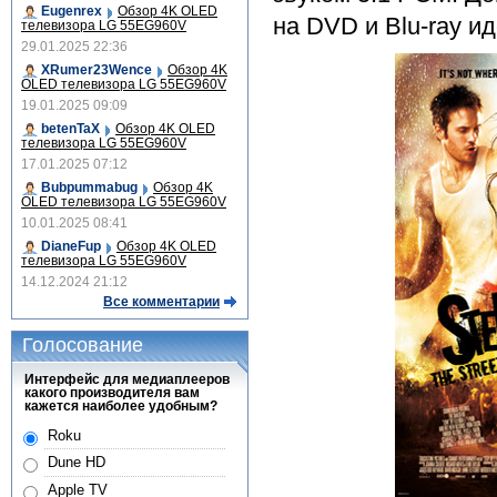
Eugenrex
Обзор 4K OLED
на DVD и Blu-ray и
телевизора LG 55EG960V
29.01.2025 22:36
XRumer23Wence
Обзор 4K
OLED телевизора LG 55EG960V
19.01.2025 09:09
betenTaX
Обзор 4K OLED
телевизора LG 55EG960V
17.01.2025 07:12
Bubpummabug
Обзор 4K
OLED телевизора LG 55EG960V
10.01.2025 08:41
DianeFup
Обзор 4K OLED
телевизора LG 55EG960V
14.12.2024 21:12
Все комментарии
Голосование
Интерфейс для медиаплееров
какого производителя вам
кажется наиболее удобным?
Roku
Dune HD
Apple TV