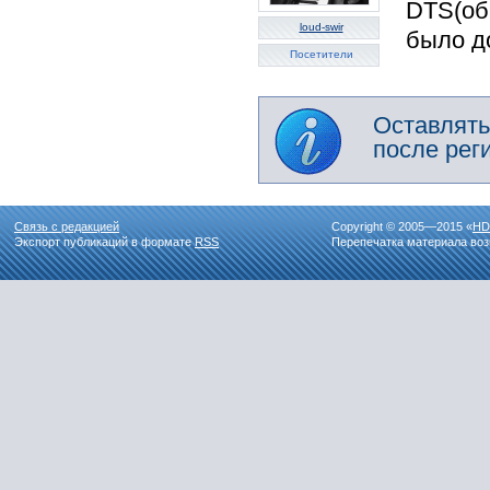
DTS(об
loud-swir
было до
Посетители
Оставлять
после рег
Связь с редакцией
Copyright © 2005—2015 «
HD
Экспорт публикаций в формате
RSS
Перепечатка материала воз