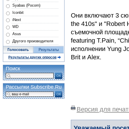
Syabas (Pocorn)
Iconbit
Они включают 3 сюже
iNext
the 410s" и "Robert
WD
съемочной площадки
Asus
featuring T.Pain, “Ch
Другого производителя
исполнении Yung Joc
Голосовать
Результаты
Brit и Alex.
Результаты других опросов
Поиск
ОК
Рассылки Subscribe.Ru
ОК
Версия для печат
Уважаемый посет