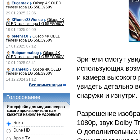
Eugenrex
Обзор 4K OLED
телевизора LG 55EG960V
29.01.2025 22:36
XRumer23Wence
Обзор 4K
OLED телевизора LG 55EG960V
19.01.2025 09:09
betenTaX
Обзор 4K OLED
телевизора LG 55EG960V
17.01.2025 07:12
Bubpummabug
Обзор 4K
OLED телевизора LG 55EG960V
Зрители смогут уви
10.01.2025 08:41
использующих возм
DianeFup
Обзор 4K OLED
телевизора LG 55EG960V
и камера высокого
14.12.2024 21:12
увидеть детально в
Все комментарии
снаружи и изнутри.
Голосование
Интерфейс для медиаплееров
какого производителя вам
Разрешение изобра
кажется наиболее удобным?
1080p, звук Dolby T
Roku
О дополнительных 
Dune HD
Apple TV