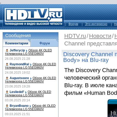
.
Форум
Это интересно
Н
HDTV.ru
/
Новости
/
Сообщения
Channel представля
Комментарии
Форум
Jefferycip
Обзор 4K OLED
Discovery Channel
телевизора LG 55EG960V
Body» на Blu-ray
26.08.2025 21:28
RaymondRal
Обзор 4K OLED
телевизора LG 55EG960V
The Discovery Chan
24.08.2025 19:02
человеческий орга
Augustsoore
Обзор 4K OLED
телевизора LG 55EG960V
Blu-ray. В июле ка
23.06.2025 19:28
фильм «Human Body:
LesliedeF
Обзор 4K OLED
телевизора LG 55EG960V
03.06.2025 20:14
BryanBoano
Обзор 4K OLED
телевизора LG 55EG960V
09.03.2025 21:51