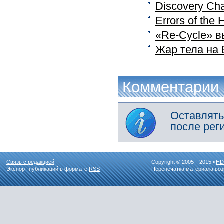
Discovery Ch
Errors of th
«Re-Cycle» в
Жар тела на 
Комментарии
Оставлять
после рег
Связь с редакцией
Copyright © 2005—2015 «
HD
Экспорт публикаций в формате
RSS
Перепечатка материала воз