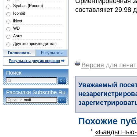
Ориентировочная за
Syabas (Pocorn)
составлякет 29.98 
Iconbit
iNext
WD
Asus
Другого производителя
Голосовать
Результаты
Результаты других опросов
Версия для печат
Поиск
ОК
Уважаемый посет
Рассылки Subscribe.Ru
незарегистриров
ОК
зарегистрировать
Похожие пуб
«Банды Нью-