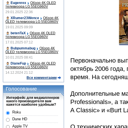
Eugenrex
Обзор 4K OLED
телевизора LG 55EG960V
29.01.2025 22:36
XRumer23Wence
Обзор 4K
OLED телевизора LG 55EG960V
19.01.2025 09:09
betenTaX
Обзор 4K OLED
телевизора LG 55EG960V
17.01.2025 07:12
Bubpummabug
Обзор 4K
OLED телевизора LG 55EG960V
10.01.2025 08:41
Первоначально выпу
DianeFup
Обзор 4K OLED
телевизора LG 55EG960V
октябрь 2006 года,
14.12.2024 21:12
время. На сегодняш
Все комментарии
Голосование
Дополнительные ма
Интерфейс для медиаплееров
Professionals», а т
какого производителя вам
кажется наиболее удобным?
A Classic» и «Burt La
Roku
Dune HD
О технических хара
Apple TV