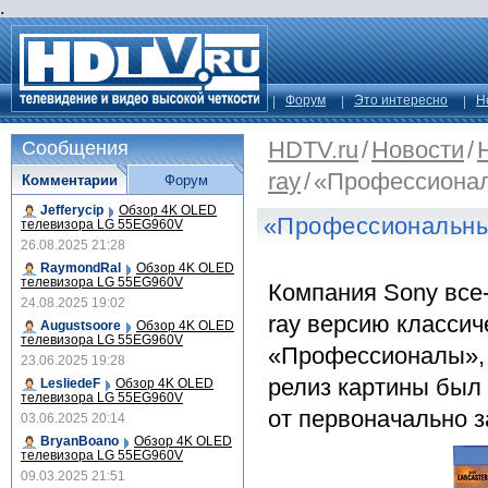
.
Форум
Это интересно
Н
HDTV.ru
/
Новости
/
Сообщения
ray
/
«Профессионал
Комментарии
Форум
Jefferycip
Обзор 4K OLED
«Профессиональный
телевизора LG 55EG960V
26.08.2025 21:28
RaymondRal
Обзор 4K OLED
телевизора LG 55EG960V
Компания Sony все-
24.08.2025 19:02
ray версию классич
Augustsoore
Обзор 4K OLED
телевизора LG 55EG960V
«Профессионалы», н
23.06.2025 19:28
релиз картины был 
LesliedeF
Обзор 4K OLED
телевизора LG 55EG960V
от первоначально з
03.06.2025 20:14
BryanBoano
Обзор 4K OLED
телевизора LG 55EG960V
09.03.2025 21:51