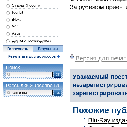
Syabas (Pocorn)
За рубежом ориенти
Iconbit
iNext
WD
Asus
Другого производителя
Голосовать
Результаты
Результаты других опросов
Версия для печат
Поиск
ОК
Уважаемый посет
незарегистриров
Рассылки Subscribe.Ru
зарегистрировать
ОК
Похожие пуб
Blu-Ray издан