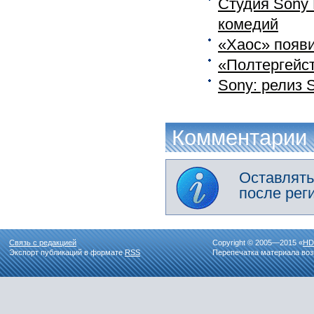
Студия Sony 
комедий
«Хаос» появи
«Полтергейст
Sony: релиз S
Комментарии
Оставлять
после рег
Связь с редакцией
Copyright © 2005—2015 «
HD
Экспорт публикаций в формате
RSS
Перепечатка материала воз