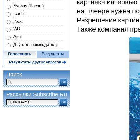
картинке интервью 
Syabas (Pocorn)
на плеере нужна по
Iconbit
Разрешение картинк
iNext
Также компания пр
WD
Asus
Другого производителя
Голосовать
Результаты
Результаты других опросов
Поиск
ОК
Рассылки Subscribe.Ru
ОК