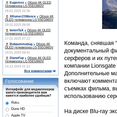
Eugenrex
Обзор 4K OLED
телевизора LG 55EG960V
29.01.2025 22:36
XRumer23Wence
Обзор 4K
OLED телевизора LG 55EG960V
19.01.2025 09:09
betenTaX
Обзор 4K OLED
телевизора LG 55EG960V
17.01.2025 07:12
Команда, снявшая "
Bubpummabug
Обзор 4K
OLED телевизора LG 55EG960V
документальный фил
10.01.2025 08:41
серферов и их пут
DianeFup
Обзор 4K OLED
телевизора LG 55EG960V
компании Lionsgate 
14.12.2024 21:12
Все комментарии
Дополнительные ма
включают коммента
Голосование
съемках фильма, в
Интерфейс для медиаплееров
какого производителя вам
использованию сер
кажется наиболее удобным?
Roku
Dune HD
На диске Blu-ray э
Apple TV