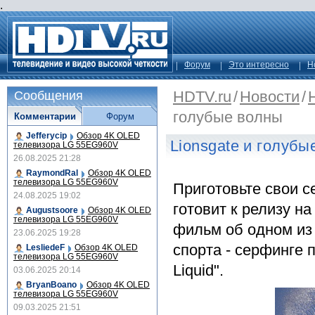
.
Форум
Это интересно
Н
HDTV.ru
/
Новости
/
Сообщения
голубые волны
Комментарии
Форум
Jefferycip
Обзор 4K OLED
Lionsgate и голубы
телевизора LG 55EG960V
26.08.2025 21:28
RaymondRal
Обзор 4K OLED
телевизора LG 55EG960V
Приготовьте свои с
24.08.2025 19:02
готовит к релизу н
Augustsoore
Обзор 4K OLED
телевизора LG 55EG960V
фильм об одном из
23.06.2025 19:28
спорта - серфинге п
LesliedeF
Обзор 4K OLED
телевизора LG 55EG960V
Liquid".
03.06.2025 20:14
BryanBoano
Обзор 4K OLED
телевизора LG 55EG960V
09.03.2025 21:51