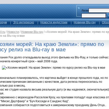
Логин
орум
Это интересно
Новости индустрии
Новинки Blu-ray
Обзо
V.ru
/
Новости
/
Новинки Blu-ray
/
«Хозяин морей: На краю Земли»: прямо по ку
з на Blu-ray в мае
озяин морей: На краю Земли»: прямо по
рсу релиз на Blu-ray в мае
ания Fox долго откладывала выход этого фильма на Blu-Ray, и только сейчас
начила конкретный срок – май 2008 года.
оначально планировалось, что картина выйдет в конце прошлого года, но по
ническим причинам связанным с качеством, дата релиза переносилась по
олько раз в месяц.
ас же студия назвала весьма реальную дату (и мы надеемся, окончательную)
ая.
овременно с мореходом-Расселом Кроу, на прилавки попадут еще классика от
 “Мисис Даутфаер” и “Буч Кэссиди и Сандэнс Кид”.
компания собирается подготовиться к американскому празднику День Отца..