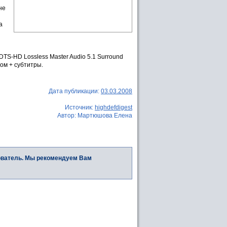
не
а
TS-HD Lossless Master Audio 5.1 Surround
ком + субтитры.
Дата публикации:
03.03.2008
Источник:
highdefdigest
Автор: Мартюшова Елена
ователь. Мы рекомендуем Вам