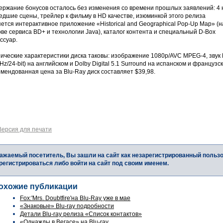
ержание бонусов осталось без изменения со времени прошлых заявлений: 4 
едшие сцены, трейлер к фильму в HD качестве, изюминкой этого релиза
ется интерактивное приложение «Historical and Geographical Pop-Up Map» (н
ве сервиса BD+ и технологии Java), каталог контента и специальный D-Box
ссуар.
ические характеристики диска таковы: изображение 1080p/AVC MPEG-4, звук D
Hz/24-bit) на английском и Dolby Digital 5.1 Surround на испанском и французс
мендованная цена за Blu-Ray диск составляет $39,98.
Версия для печати
ажаемый посетитель, Вы зашли на сайт как незарегистрированный польз
регистрироваться либо войти на сайт под своим именем.
охожие публикации
Fox:'Mrs. Doubtfire'на Blu-Ray уже в мае
«Знаковые» Blu-ray подробности
Детали Blu-ray релиза «Список контактов»
«Однажды в Вегасе» на Blu-ray