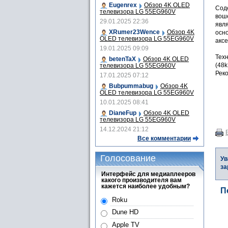
Eugenrex
Обзор 4K OLED
Сод
телевизора LG 55EG960V
вош
29.01.2025 22:36
явля
XRumer23Wence
Обзор 4K
осно
OLED телевизора LG 55EG960V
аксе
19.01.2025 09:09
Техн
betenTaX
Обзор 4K OLED
(48k
телевизора LG 55EG960V
Реко
17.01.2025 07:12
Bubpummabug
Обзор 4K
OLED телевизора LG 55EG960V
10.01.2025 08:41
DianeFup
Обзор 4K OLED
телевизора LG 55EG960V
14.12.2024 21:12
Все комментарии
Голосование
Ув
за
Интерфейс для медиаплееров
какого производителя вам
кажется наиболее удобным?
П
Roku
Dune HD
Apple TV