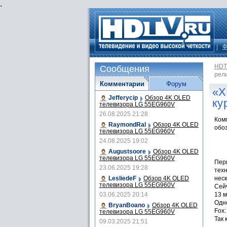
.
Ф
HDT
Сообщения
рели
Комментарии
Форум
«Х
Jefferycip
Обзор 4K OLED
ку
телевизора LG 55EG960V
26.08.2025 21:28
Комп
RaymondRal
Обзор 4K OLED
обоз
телевизора LG 55EG960V
24.08.2025 19:02
Augustsoore
Обзор 4K OLED
телевизора LG 55EG960V
Перв
23.06.2025 19:28
тех
LesliedeF
Обзор 4K OLED
неск
телевизора LG 55EG960V
Сейч
03.06.2025 20:14
13 м
Одн
BryanBoano
Обзор 4K OLED
Fox:
телевизора LG 55EG960V
Так 
09.03.2025 21:51