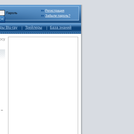
Регистрация
Пароль
Забыли пароль?
ОК
ры Blu-ray
Трейлеры
База знаний
рсу
 –