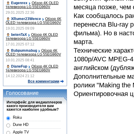
Eugenrex
Обзор 4K OLED
месяца позже, чем
телевизора LG 55EG960V
29.01.2025 22:36
Как сообщалось ра
XRumer23Wence
Обзор 4K
OLED телевизора LG 55EG960V
перенесла Blu-ray 
19.01.2025 09:09
фильма). Но в наст
betenTaX
Обзор 4K OLED
телевизора LG 55EG960V
марта.
17.01.2025 07:12
Технические характ
Bubpummabug
Обзор 4K
OLED телевизора LG 55EG960V
1080p/AVC MPEG-4 v
10.01.2025 08:41
английском (дубляж
DianeFup
Обзор 4K OLED
телевизора LG 55EG960V
Дополнительные ма
14.12.2024 21:12
Все комментарии
ролики "Making the M
Голосование
Ориентировочная це
Интерфейс для медиаплееров
какого производителя вам
кажется наиболее удобным?
Roku
Dune HD
Apple TV