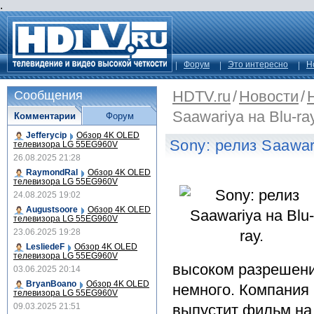
.
Форум
Это интересно
Н
HDTV.ru
/
Новости
/
Сообщения
Saawariya на Blu-ray
Комментарии
Форум
Jefferycip
Обзор 4K OLED
Sony: релиз Saawari
телевизора LG 55EG960V
26.08.2025 21:28
RaymondRal
Обзор 4K OLED
телевизора LG 55EG960V
24.08.2025 19:02
Augustsoore
Обзор 4K OLED
телевизора LG 55EG960V
23.06.2025 19:28
LesliedeF
Обзор 4K OLED
телевизора LG 55EG960V
высоком разрешени
03.06.2025 20:14
BryanBoano
Обзор 4K OLED
немного. Компания
телевизора LG 55EG960V
09.03.2025 21:51
выпустит фильм на B