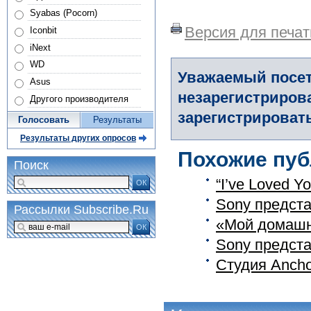
Syabas (Pocorn)
Версия для печат
Iconbit
iNext
WD
Уважаемый посет
Asus
незарегистриров
Другого производителя
зарегистрировать
Голосовать
Результаты
Результаты других опросов
Похожие пуб
Поиск
“I’ve Loved Y
ОК
Sony представ
Рассылки Subscribe.Ru
«Мой домашни
ОК
Sony предста
Студия Ancho