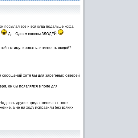
он посылал всё и вся куда подальше когда
D
Да...Одним словом ЗЛОДЕЙ
 чтобы стимулировать активность людей?
афиг.Ато есть любители пофлудить типа
 тут всякие малолетние идиотики(ИМХО
еньше, да лучше.Может быть пускай про
а сообщается, чтобы люди об этом знали, но
а сообщений хотя бы для зарегеных юзверей
еря, он бы появлялся в поле для
Надеюсь другие предложения вы тоже
ение, а не на ходу исправили без всяких