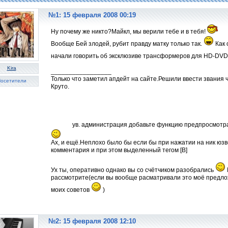
№1: 15 февраля 2008 00:19
Ну почему же никто?Майкл, мы верили тебе и в тебя!
Вообще Бей злодей, рубит правду матку только так.
Как 
начали говорить об эксклюзиве трансформеров для HD-DV
Kira
_________________
Только что заметил апдейт на сайте.Решили ввести звания
осетители
Круто.
Но лучше бы счётчик оставшихся комментов убрать н
"первый нах, второй нах, один и три четверти нах".И будут
взрослые люди этим не страдают) в "элите" ходить.Лучше м
новую систему званий и регалий где нибудь в правилах сайт
это не мозолило им глаза?
И ещё,
ув. администрация добавьте функцию предпросмотр
Ах, и ещё.Неплохо было бы если бы при нажатии на ник юзв
комментария и при этом выделенный тегом [B]
Ух ты, оперативно однако вы со счётчиком разобрались
рассмотрите(если вы вообще расматривали это моё предлож
моих советов
)
№2: 15 февраля 2008 12:10