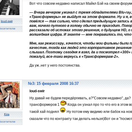
Вот что совсем недавно написал Майкл Бэй на своем форум
— Вчера вечером ужинал с тремя обладателями Blu-ray,
«Трансформеры» не выйдут на этом формате. Ну и я, в 
повёлся — так сильно, что сделал предыдущую запись в 
loud-swir
вам, ничего путного в голову обычно не приходит. Пого
осетители
рассказали об истоках этого решения, о будущем HD, о 
волшебная цифра. И знаете — мне понравилось то, что
Мне, как режиссеру, хочется, чтобы мои фильмы были
качестве, тогда как людей это корпоративное решение 
слышал. Поэтому сегодня я взял, да и посмотрел «300» 
пожалуй, все-таки вернусь к «Трансформерам-2».
Да уж..нет у него постоянства.
№3: 15 февраля 2008 16:37
loud-swir
Ну давай не будем передёргивать, а?"Совсем недавно", да?
трансформеров 1
Когда он узнал про то что его в этом 
такой хай поднял
Ну потом ему видимо или бабок на но
Kira
сказали что по контракту так делать нельзя)Вот он и "посм
осетители