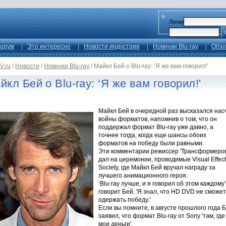
Логин
орум
Это интересно
Новости индустрии
Новинки Blu-ray
Обзо
V.ru
/
Новости
/
Новинки Blu-ray
/
Майкл Бей о Blu-ray: ‘Я же вам говорил!'
йкл Бей о Blu-ray: ‘Я же вам говорил!'
Майкл Бей в очередной раз высказался нас
войны форматов, напомнив о том, что он
поддержал формат Blu-ray уже давно, а
точнее тогда, когда еще шансы обоих
форматов на победу были равными.
Эти комментарии режиссер 'Трансформеров
дал на церемонии, проводимые Visual Effect
Society, где Майкл Бей вручал награду за
лучшего анимационного героя.
‘Blu-ray лучше, и я говорил об этом каждому’
говорит Бей. 'Я знал, что HD DVD не сможет
одержать победу.’
Если вы помните, в августе прошлого года 
заявил, что формат Blu-ray от Sony 'там, где
мои деньги'.