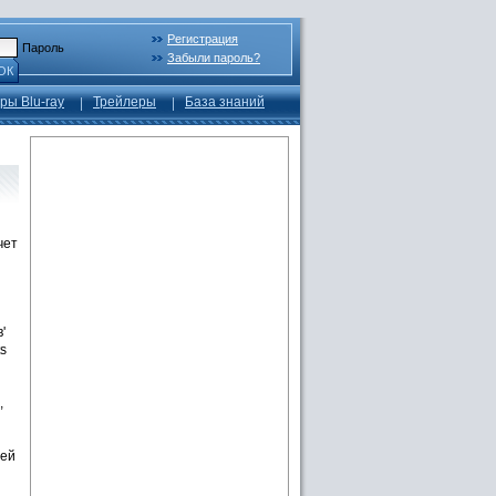
Регистрация
Пароль
Забыли пароль?
ОК
ры Blu-ray
Трейлеры
База знаний
чет
'
s
,
Бей