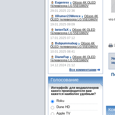
Eugenrex
Обзор 4K OLED
телевизора LG 55EG960V
29.01.2025 22:36
XRumer23Wence
Обзор 4K
OLED телевизора LG 55EG960V
что
19.01.2025 09:09
betenTaX
Обзор 4K OLED
телевизора LG 55EG960V
17.01.2025 07:12
Bubpummabug
Обзор 4K
OLED телевизора LG 55EG960V
10.01.2025 08:41
DianeFup
Обзор 4K OLED
Ув
телевизора LG 55EG960V
за
14.12.2024 21:12
Все комментарии
П
Голосование
Интерфейс для медиаплееров
какого производителя вам
кажется наиболее удобным?
Roku
Dune HD
Ко
Apple TV