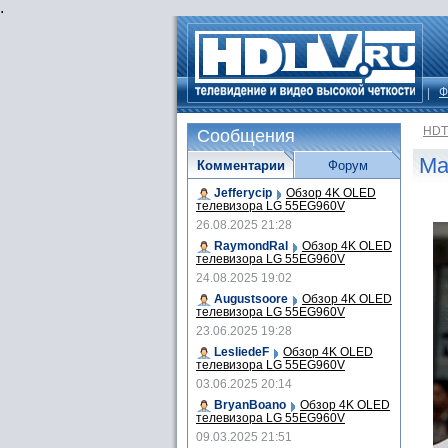
.
Ф
HDT
Сообщения
Ма
Комментарии
Форум
Jefferycip
Обзор 4K OLED
телевизора LG 55EG960V
26.08.2025 21:28
RaymondRal
Обзор 4K OLED
телевизора LG 55EG960V
24.08.2025 19:02
Augustsoore
Обзор 4K OLED
телевизора LG 55EG960V
23.06.2025 19:28
LesliedeF
Обзор 4K OLED
телевизора LG 55EG960V
03.06.2025 20:14
BryanBoano
Обзор 4K OLED
телевизора LG 55EG960V
09.03.2025 21:51