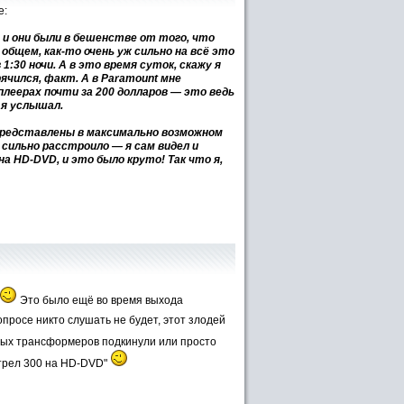
е:
 и они были в бешенстве от того, что
общем, как-то очень уж сильно на всё это
1:30 ночи. А в это время суток, скажу я
рячился, факт. А в Paramount мне
плеерах почти за 200 долларов — это ведь
 я услышал.
 представлены в максимально возможном
сильно расстроило — я сам видел и
на HD-DVD, и это было круто! Так что я,
Это было ещё во время выхода
вопросе никто слушать не будет, этот злодей
вых трансформеров подкинули или просто
отрел 300 на HD-DVD"