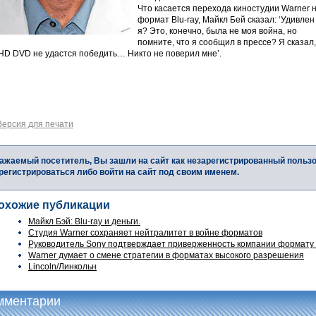
Что касается перехода киностудии Warner 
формат Blu-ray, Майкл Бей сказал: ‘Удивлен
я? Это, конечно, была не моя война, но
помните, что я сообщил в прессе? Я сказал,
 HD DVD не удастся победить… Никто не поверил мне’.
Версия для печати
ажаемый посетитель, Вы зашли на сайт как незарегистрированный польз
регистрироваться либо войти на сайт под своим именем.
охожие публикации
Майкл Бэй: Blu-ray и деньги.
Студия Warner сохраняет нейтралитет в войне форматов
Руководитель Sony подтверждает приверженность компании формату 
Warner думает о смене стратегии в форматах высокого разрешения
Lincoln/Линкольн
мментарии