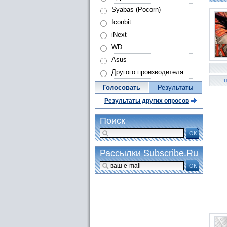
Syabas (Pocorn)
Iconbit
iNext
WD
Asus
Другого производителя
П
Голосовать
Результаты
Результаты других опросов
Поиск
ОК
Рассылки Subscribe.Ru
ОК