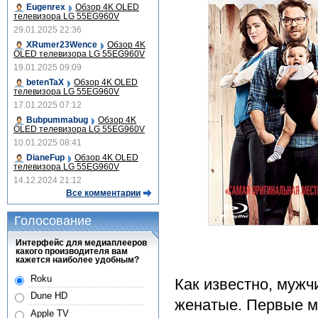
Eugenrex
Обзор 4K OLED
телевизора LG 55EG960V
29.01.2025 22:36
XRumer23Wence
Обзор 4K
OLED телевизора LG 55EG960V
19.01.2025 09:09
betenTaX
Обзор 4K OLED
телевизора LG 55EG960V
17.01.2025 07:12
Bubpummabug
Обзор 4K
OLED телевизора LG 55EG960V
10.01.2025 08:41
DianeFup
Обзор 4K OLED
телевизора LG 55EG960V
14.12.2024 21:12
Все комментарии
Голосование
Интерфейс для медиаплееров
какого производителя вам
кажется наиболее удобным?
Roku
Как известно, мужч
Dune HD
женатые. Первые м
Apple TV