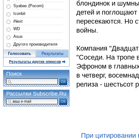
блондинок и шумны
Syabas (Pocorn)
детей и поглощают 
Iconbit
пересекаются. Но с
iNext
войны.
WD
Asus
Другого производителя
Компания "Двадцат
Голосовать
Результаты
"Соседи. На тропе 
Результаты других опросов
Эфроном в главных 
Поиск
в четверг, восемна
ОК
релиза - шестьсот 
Рассылки Subscribe.Ru
ОК
При цитировании 