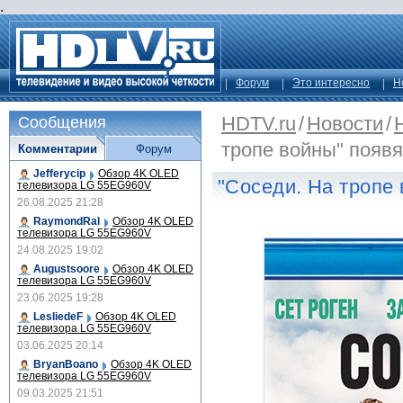
.
Форум
Это интересно
Н
HDTV.ru
/
Новости
/
Сообщения
тропе войны" появя
Комментарии
Форум
Jefferycip
Обзор 4K OLED
"Соседи. На тропе
телевизора LG 55EG960V
26.08.2025 21:28
RaymondRal
Обзор 4K OLED
телевизора LG 55EG960V
24.08.2025 19:02
Augustsoore
Обзор 4K OLED
телевизора LG 55EG960V
23.06.2025 19:28
LesliedeF
Обзор 4K OLED
телевизора LG 55EG960V
03.06.2025 20:14
BryanBoano
Обзор 4K OLED
телевизора LG 55EG960V
09.03.2025 21:51