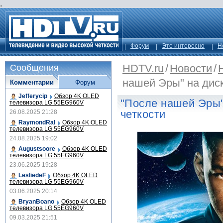
.
Форум
Это интересно
Н
HDTV.ru
/
Новости
/
Сообщения
нашей Эры" на диск
Комментарии
Форум
Jefferycip
Обзор 4K OLED
"После нашей Эры"
телевизора LG 55EG960V
четкости
26.08.2025 21:28
RaymondRal
Обзор 4K OLED
телевизора LG 55EG960V
24.08.2025 19:02
Augustsoore
Обзор 4K OLED
телевизора LG 55EG960V
23.06.2025 19:28
LesliedeF
Обзор 4K OLED
телевизора LG 55EG960V
03.06.2025 20:14
BryanBoano
Обзор 4K OLED
телевизора LG 55EG960V
09.03.2025 21:51