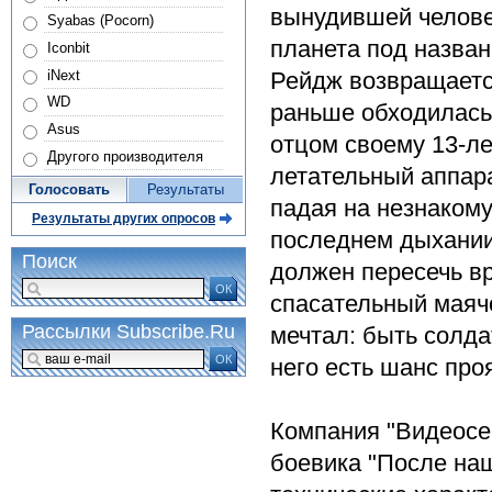
вынудившей челове
Syabas (Pocorn)
планета под назва
Iconbit
iNext
Рейдж возвращается
WD
раньше обходилась 
Asus
отцом своему 13-л
Другого производителя
летательный аппара
Голосовать
Результаты
падая на незнаком
Результаты других опросов
последнем дыхании
Поиск
должен пересечь в
ОК
спасательный маяч
Рассылки Subscribe.Ru
мечтал: быть солда
ОК
него есть шанс про
Компания "Видеосе
боевика "После наш