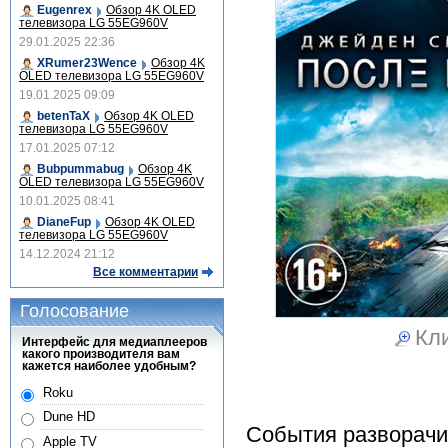
Eugenrex
Обзор 4K OLED
телевизора LG 55EG960V
29.01.2025 22:36
XRumer23Wence
Обзор 4K
OLED телевизора LG 55EG960V
19.01.2025 09:09
betenTaX
Обзор 4K OLED
телевизора LG 55EG960V
17.01.2025 07:12
Bubpummabug
Обзор 4K
OLED телевизора LG 55EG960V
10.01.2025 08:41
DianeFup
Обзор 4K OLED
телевизора LG 55EG960V
14.12.2024 21:12
Все комментарии
Голосование
Кли
Интерфейс для медиаплееров
какого производителя вам
кажется наиболее удобным?
Roku
Dune HD
События разворачи
Apple TV