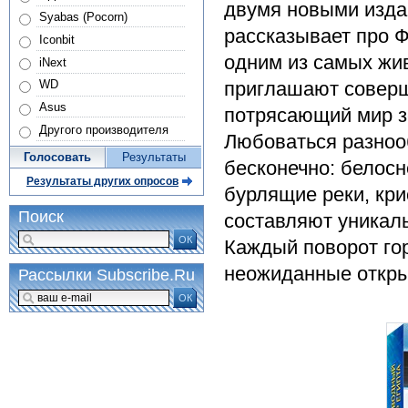
двумя новыми издан
Syabas (Pocorn)
рассказывает про Ф
Iconbit
одним из самых жи
iNext
приглашают соверш
WD
Asus
потрясающий мир з
Другого производителя
Любоваться разноо
Голосовать
Результаты
бесконечно: белос
Результаты других опросов
бурлящие реки, кри
Поиск
составляют уникаль
ОК
Каждый поворот гор
неожиданные откры
Рассылки Subscribe.Ru
ОК