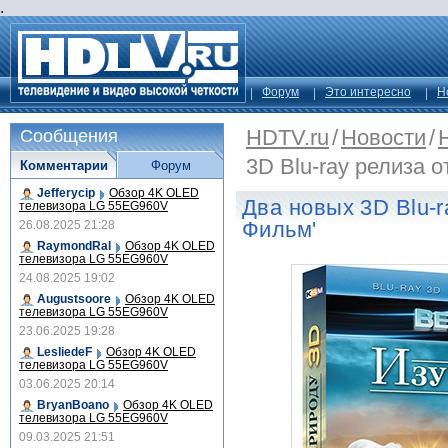
.
Форум
Это интересно
Н
HDTV.ru
/
Новости
/
Сообщения
3D Blu-ray релиза о
Комментарии
Форум
Jefferycip
Обзор 4K OLED
Два новых 3D Blu-r
телевизора LG 55EG960V
Фильм'
26.08.2025 21:28
RaymondRal
Обзор 4K OLED
телевизора LG 55EG960V
24.08.2025 19:02
Augustsoore
Обзор 4K OLED
телевизора LG 55EG960V
23.06.2025 19:28
LesliedeF
Обзор 4K OLED
телевизора LG 55EG960V
03.06.2025 20:14
BryanBoano
Обзор 4K OLED
телевизора LG 55EG960V
09.03.2025 21:51