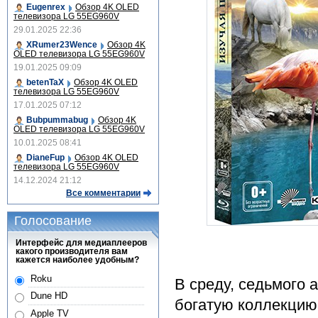
Eugenrex
Обзор 4K OLED
телевизора LG 55EG960V
29.01.2025 22:36
XRumer23Wence
Обзор 4K
OLED телевизора LG 55EG960V
19.01.2025 09:09
betenTaX
Обзор 4K OLED
телевизора LG 55EG960V
17.01.2025 07:12
Bubpummabug
Обзор 4K
OLED телевизора LG 55EG960V
10.01.2025 08:41
DianeFup
Обзор 4K OLED
телевизора LG 55EG960V
14.12.2024 21:12
Все комментарии
Голосование
Интерфейс для медиаплееров
какого производителя вам
кажется наиболее удобным?
Roku
В среду, седьмого 
Dune HD
богатую коллекцию
Apple TV