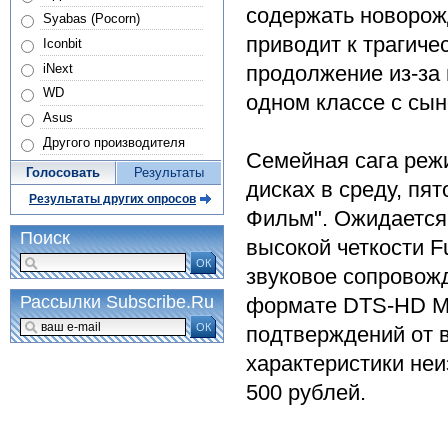
содержать новорож
Syabas (Pocorn)
приводит к трагиче
Iconbit
iNext
продолжение из-за
WD
одном классе с сын
Asus
Другого производителя
Семейная сага реж
Голосовать
Результаты
дисках в среду, пя
Результаты других опросов
Фильм". Ожидается,
Поиск
высокой четкости Fu
ОК
звуковое сопровожд
Рассылки Subscribe.Ru
формате DTS-HD Mast
ОК
подтверждений от 
характеристики неи
500 рублей.