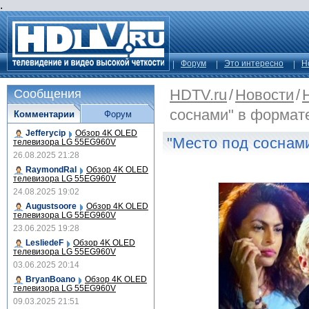
.
Форум
Это интересно
Н
HDTV.ru
/
Новости
/
Сообщения
соснами" в формате
Комментарии
Форум
Jefferycip
Обзор 4K OLED
"Место под соснами
телевизора LG 55EG960V
26.08.2025 21:28
RaymondRal
Обзор 4K OLED
телевизора LG 55EG960V
24.08.2025 19:02
Augustsoore
Обзор 4K OLED
телевизора LG 55EG960V
23.06.2025 19:28
LesliedeF
Обзор 4K OLED
телевизора LG 55EG960V
03.06.2025 20:14
BryanBoano
Обзор 4K OLED
телевизора LG 55EG960V
09.03.2025 21:51