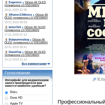
Eugenrex
Обзор 4K OLED
телевизора LG 55EG960V
29.01.2025 22:36
XRumer23Wence
Обзор 4K
OLED телевизора LG 55EG960V
19.01.2025 09:09
betenTaX
Обзор 4K OLED
телевизора LG 55EG960V
17.01.2025 07:12
Bubpummabug
Обзор 4K
OLED телевизора LG 55EG960V
10.01.2025 08:41
DianeFup
Обзор 4K OLED
телевизора LG 55EG960V
14.12.2024 21:12
Все комментарии
Голосование
Кли
Интерфейс для медиаплееров
какого производителя вам
кажется наиболее удобным?
Roku
Dune HD
Профессиональный 
Apple TV