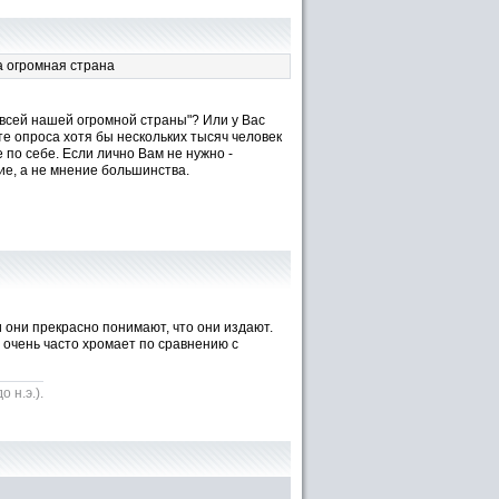
а огромная страна
всей нашей огромной страны"? Или у Вас
те опроса хотя бы нескольких тысяч человек
 по себе. Если лично Вам не нужно -
ие, а не мнение большинства.
 они прекрасно понимают, что они издают.
х очень часто хромает по сравнению с
 н.э.).