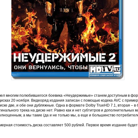
вел многим полюбившегося боевика «Неудержимые» станем доступным в форма
дисках 20 ноября. Видеоряд издания записан с помощью кодека AVC с приме
иске две, и обе они дубляжные. Одна в формате Dolby TrueHD 7.1, вторая – в б
инального трека на диске нет. Равно как и нет субтитров и дополнительных 
лноценным, а мы такие (да и не только мы, а еще и большинство потребител
ерная стоимость диска составляет 500 рублей. Первое время издание будет 