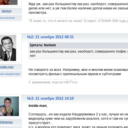
Мда уж...как раз большинству как раз, наоборот, совершенн
диске или нет, а уж тем более наличие допов никак не сказ
Itanium
просмотра.
осетители
"Я знаю то, что я ничего не знаю" (Сократ, 470/469-399 года до
№2: 21 ноября 2012 08:31
Цитата: Itanium
как раз большинству как раз, наоборот, совершенно пофиг,
нет
inside-man
Не говорите за всех. Например, мне и многим моим знакомы
посмотреть фильм с оригинальным звуком и субтитрами
ные редакторы
C уважением, портал HDTV.ru
№3: 21 ноября 2012 14:10
inside-man
,
Соглашусь...но как издали Неудержимых 2 у нас, лучше их не
видеоряд хуже чем на зарубежном аналоге, хотя и там не су
hdmaniac
присутствует...
p.s. а вообще кто покупает диск, хочет за деньги получить к