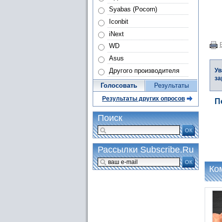
Syabas (Pocorn)
Iconbit
iNext
WD
Asus
Другого производителя
Ув
за
Голосовать
Результаты
Результаты других опросов
П
Поиск
ОК
Рассылки Subscribe.Ru
ОК
Ко