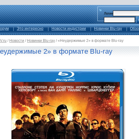
Логин
орум
Это интересно
Новости индустрии
Новинки Blu-ray
Обзо
V.ru
/
Новости
/
Новинки Blu-ray
/
«Неудержимые 2» в формате Blu-ray
еудержимые 2» в формате Blu-ray