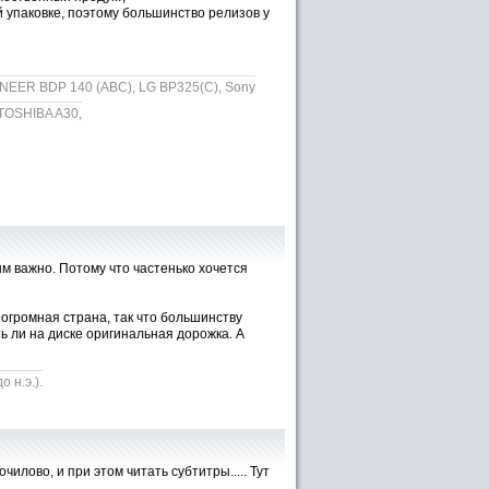
й упаковке, поэтому большинство релизов у
EER BDP 140 (ABC), LG BP325(C), Sony
 TOSHIBA A30,
ым важно. Потому что частенько хочется
 огромная страна, так что большинству
ь ли на диске оригинальная дорожка. А
 н.э.).
илово, и при этом читать субтитры..... Тут