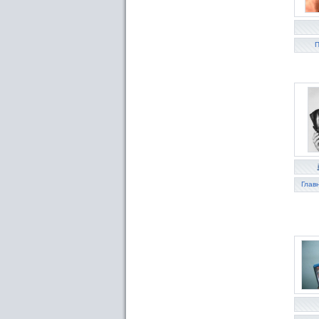
П
Глав