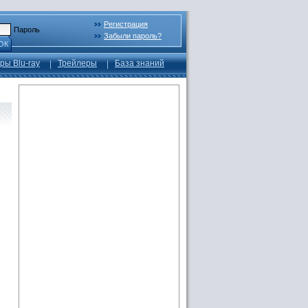
Регистрация
Пароль
Забыли пароль?
ОК
ры Blu-ray
Трейлеры
База знаний