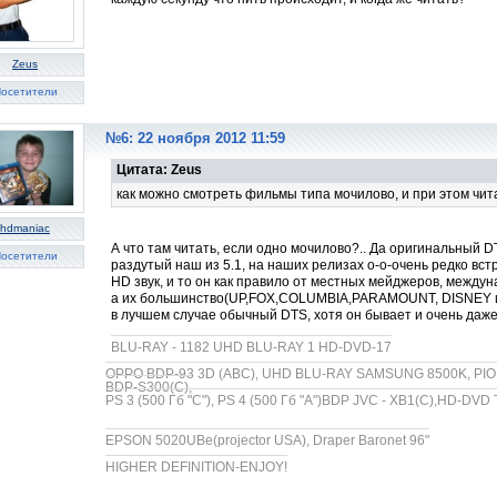
Zeus
осетители
№6: 22 ноября 2012 11:59
Цитата: Zeus
как можно смотреть фильмы типа мочилово, и при этом читат
hdmaniac
А что там читать, если одно мочилово?.. Да оригинальный D
осетители
раздутый наш из 5.1, на наших релизах о-о-очень редко вс
HD звук, и то он как правило от местных мейджеров, между
а их большинство(UP,FOX,COLUMBIA,PARAMOUNT, DISNEY и 
в лучшем случае обычный DTS, хотя он бывает и очень даже
BLU-RAY - 1182 UHD BLU-RAY 1 HD-DVD-17
OPPO BDP-93 3D (ABC), UHD BLU-RAY SAMSUNG 8500K, PION
BDP-S300(C),
PS 3 (500 Гб "С"), PS 4 (500 Гб "A")BDP JVC - XB1(C),HD-DVD
EPSON 5020UBe(projector USA), Draper Baronet 96"
HIGHER DEFINITION-ENJOY!