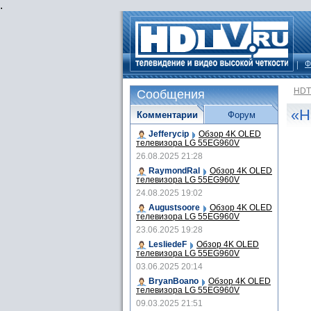
.
Ф
HDT
Сообщения
«Н
Комментарии
Форум
Jefferycip
Обзор 4K OLED
телевизора LG 55EG960V
26.08.2025 21:28
RaymondRal
Обзор 4K OLED
телевизора LG 55EG960V
24.08.2025 19:02
Augustsoore
Обзор 4K OLED
телевизора LG 55EG960V
23.06.2025 19:28
LesliedeF
Обзор 4K OLED
телевизора LG 55EG960V
03.06.2025 20:14
BryanBoano
Обзор 4K OLED
телевизора LG 55EG960V
09.03.2025 21:51