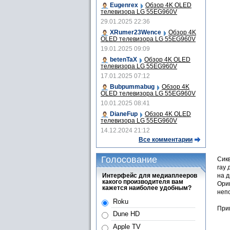
Eugenrex
Обзор 4K OLED
телевизора LG 55EG960V
29.01.2025 22:36
XRumer23Wence
Обзор 4K
OLED телевизора LG 55EG960V
19.01.2025 09:09
betenTaX
Обзор 4K OLED
телевизора LG 55EG960V
17.01.2025 07:12
Bubpummabug
Обзор 4K
OLED телевизора LG 55EG960V
10.01.2025 08:41
DianeFup
Обзор 4K OLED
телевизора LG 55EG960V
14.12.2024 21:12
Все комментарии
Голосование
Сик
ray 
Интерфейс для медиаплееров
на д
какого производителя вам
Ориг
кажется наиболее удобным?
непо
Roku
Прим
Dune HD
Apple TV