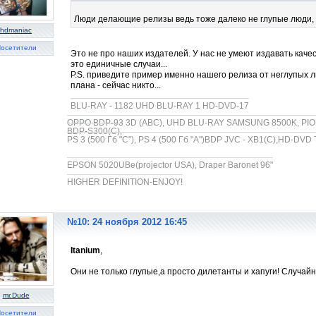
Люди делающие релизы ведь тоже далеко не глупые люди, 
hdmaniac
осетители
Это не про наших издателей. У нас не умеют издавать кач
это единичные случаи...
P.S. приведите пример именно нашего релиза от неглупых л
плана - сейчас никто...
BLU-RAY - 1182 UHD BLU-RAY 1 HD-DVD-17
OPPO BDP-93 3D (ABC), UHD BLU-RAY SAMSUNG 8500K, PION
BDP-S300(C),
PS 3 (500 Гб "С"), PS 4 (500 Гб "A")BDP JVC - XB1(C),HD-DVD
EPSON 5020UBe(projector USA), Draper Baronet 96"
HIGHER DEFINITION-ENJOY!
№10: 24 ноября 2012 16:45
Itanium
,
Они не только глупые,а просто дилетанты и хапуги! Случай
mr.Dude
осетители