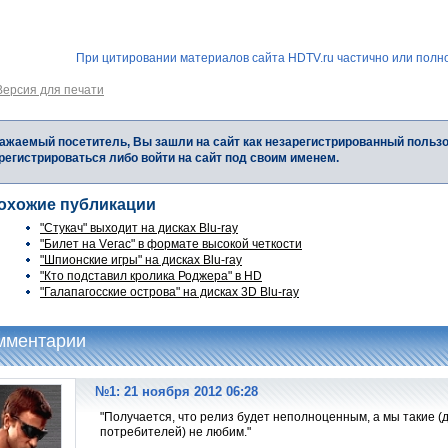
При цитировании материалов сайта HDTV.ru частично или полно
Версия для печати
ажаемый посетитель, Вы зашли на сайт как незарегистрированный польз
регистрироваться либо войти на сайт под своим именем.
охожие публикации
"Стукач" выходит на дисках Blu-ray
"Билет на Vегас" в формате высокой четкости
"Шпионские игры" на дисках Blu-ray
"Кто подставил кролика Роджера" в HD
"Галапагосские острова" на дисках 3D Blu-ray
мментарии
№1: 21 ноября 2012 06:28
"Получается, что релиз будет неполноценным, а мы такие (д
потребителей) не любим."