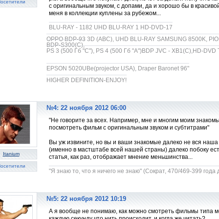
осетители
с оригинальным звуком, с допами, да и хорошо бы в красиво
меня в коллекции куплены за рубежом...
BLU-RAY - 1182 UHD BLU-RAY 1 HD-DVD-17
OPPO BDP-93 3D (ABC), UHD BLU-RAY SAMSUNG 8500K, PION
BDP-S300(C),
PS 3 (500 Гб "С"), PS 4 (500 Гб "A")BDP JVC - XB1(C),HD-DVD
EPSON 5020UBe(projector USA), Draper Baronet 96"
HIGHER DEFINITION-ENJOY!
№4: 22 ноября 2012 06:00
"Не говорите за всех. Например, мне и многим моим знаком
посмотреть фильм с оригинальным звуком и субтитрами"
Вы уж извините, но вы и ваши знакомые далеко не вся наша
(именно в мастштабе всей нашей страны) далеко побоку ест
Itanium
статья, как раз, отображает мнение меньшинства...
осетители
"Я знаю то, что я ничего не знаю" (Сократ, 470/469-399 года до
№5: 22 ноября 2012 10:19
А я вообще не понимаю, как можно смотреть фильмы типа моч
каждую секунду что нить происходит, и когда же читать?