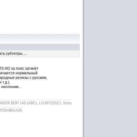
ь субтитры.....
TS HD за пояс заткнёт
тречается нормальный
народные релизы с русским,
т.д.),
 неплохим...
EER BDP 140 (ABC), LG BP325(C), Sony
 TOSHIBA A30,