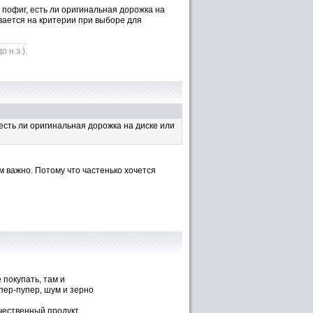
о пофиг, есть ли оригинальная дорожка на
ывается на критерии при выборе для
 н.э.).
 есть ли оригинальная дорожка на диске или
м важно. Потому что частенько хочется
 покупать, там и
пер-пупер, шум и зерно
ачественный продукт,