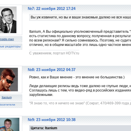
№7: 22 ноября 2012 17:24
Вы уж извините, но вы и ваши знакомые далеко не вся наш
Itanium, А Вы официально уполномоченный представитель "
есть статистика по данному вопросу, полученная в результа
inside-man
по всем регионам? Я сильно сомневаюсь. Поэтому, не судите
отлично, но в общем масштабе это лишь одно частное мнен
ные редакторы
C уважением, портал HDTV.ru
№8: 23 ноября 2012 04:37
Ровно, как и Ваше мнение - это мнение не большинства )
Люди делающие релизы ведь тоже далеко не глупые люди, и
Соглашусь лишь с тем, что видео-ряд в российских издания
зарубежными.
Itanium
"Я знаю то, что я ничего не знаю" (Сократ, 470/469-399 года до
осетители
№9: 23 ноября 2012 10:38
Цитата: Itanium