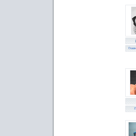
Глав
П