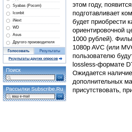
этом году, появится
Syabas (Pocorn)
подготавливает ком
Iconbit
iNext
будет приобрести ка
WD
ориентировочной це
Asus
1000 рублей). Филь
Другого производителя
1080p AVC (или MV
Голосовать
Результаты
пользователю буду
Результаты других опросов
lossless-формате DT
Поиск
Ожидается наличие
ОК
дополнительных мат
Рассылки Subscribe.Ru
присутствовать, пр
ОК