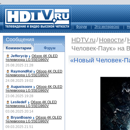
.
Форум
Это интересно
Н
HDTV.ru
/
Новости
/
Сообщения
Человек-Паук» на 
Комментарии
Форум
Jefferycip
Обзор 4K OLED
«Новый Человек-П
телевизора LG 55EG960V
26.08.2025 21:28
RaymondRal
Обзор 4K OLED
телевизора LG 55EG960V
24.08.2025 19:02
Augustsoore
Обзор 4K OLED
телевизора LG 55EG960V
23.06.2025 19:28
LesliedeF
Обзор 4K OLED
телевизора LG 55EG960V
03.06.2025 20:14
BryanBoano
Обзор 4K OLED
телевизора LG 55EG960V
09.03.2025 21:51