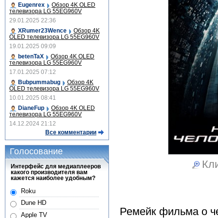
Eugenrex
Обзор 4K OLED
телевизора LG 55EG960V
29.01.2025 22:36
XRumer23Wence
Обзор 4K
OLED телевизора LG 55EG960V
19.01.2025 09:09
betenTaX
Обзор 4K OLED
телевизора LG 55EG960V
17.01.2025 07:12
Bubpummabug
Обзор 4K
OLED телевизора LG 55EG960V
10.01.2025 08:41
DianeFup
Обзор 4K OLED
телевизора LG 55EG960V
14.12.2024 21:12
Все комментарии
Голосование
Кли
Интерфейс для медиаплееров
какого производителя вам
кажется наиболее удобным?
Roku
Dune HD
Ремейк фильма о ч
Apple TV