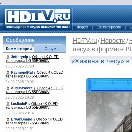
.
Форум
Это интересно
Н
HDTV.ru
/
Новости
/
Сообщения
лесу» в формате Bl
Комментарии
Форум
Jefferycip
Обзор 4K OLED
«Хижина в лесу» в 
телевизора LG 55EG960V
26.08.2025 21:28
RaymondRal
Обзор 4K OLED
телевизора LG 55EG960V
24.08.2025 19:02
Augustsoore
Обзор 4K OLED
телевизора LG 55EG960V
23.06.2025 19:28
LesliedeF
Обзор 4K OLED
телевизора LG 55EG960V
03.06.2025 20:14
BryanBoano
Обзор 4K OLED
телевизора LG 55EG960V
09.03.2025 21:51