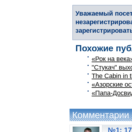
Уважаемый посет
незарегистриров
зарегистрировать
Похожие пуб
«Рок на века
"Стукач" выхо
The Cabin in
«Азорские ост
«Папа-Досвид
Комментарии
№1: 17