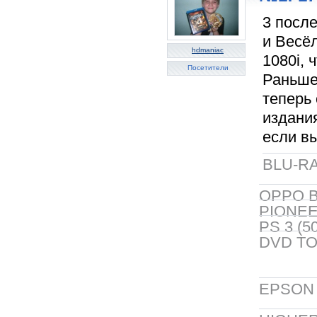
3 посл
и Весё
hdmaniac
1080i, 
Посетители
Раньше
теперь
издани
если вы
BLU-RA
OPPO B
PIONEER
PS 3 (5
DVD TO
EPSON 5