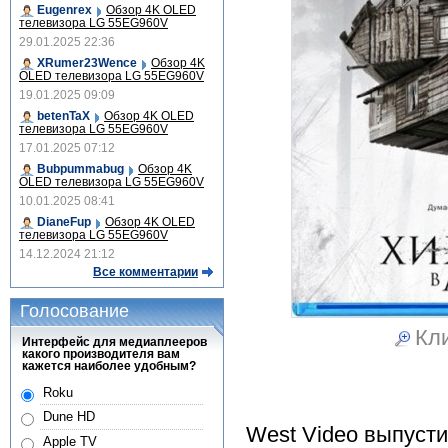
Eugenrex
Обзор 4K OLED
телевизора LG 55EG960V
29.01.2025 22:36
XRumer23Wence
Обзор 4K
OLED телевизора LG 55EG960V
19.01.2025 09:09
betenTaX
Обзор 4K OLED
телевизора LG 55EG960V
17.01.2025 07:12
Bubpummabug
Обзор 4K
OLED телевизора LG 55EG960V
10.01.2025 08:41
DianeFup
Обзор 4K OLED
телевизора LG 55EG960V
14.12.2024 21:12
Все комментарии
Голосование
Кли
Интерфейс для медиаплееров
какого производителя вам
кажется наиболее удобным?
Roku
Dune HD
West Video выпусти
Apple TV