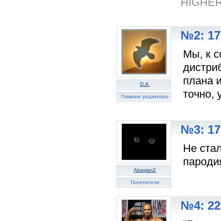
HIGHER
№2: 17
Мы, к 
дистри
плана 
D.A.
точно, 
Главные редакторы
№3: 17
Не ста
пароди
Abagian2
Посетители
№4: 22