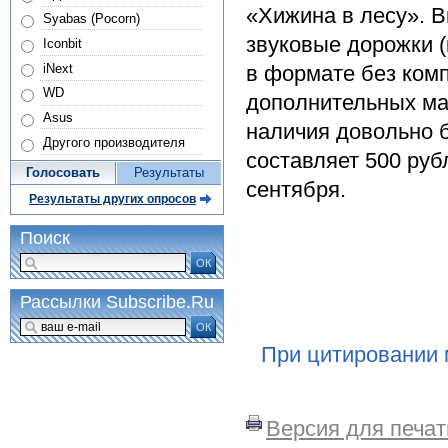
«Хижина в лесу». 
Syabas (Pocorn)
звуковые дорожки (
Iconbit
iNext
в формате без комп
WD
дополнительных мат
Asus
наличия довольно 
Другого производителя
составляет 500 руб
Голосовать
Результаты
сентября.
Результаты других опросов
Поиск
ОК
Рассылки Subscribe.Ru
ОК
При цитировании 
Версия для печат