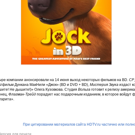
ыре компании анонсировали на 14 июня выход некоторых фильмов на BD.
CP
ьтфильм Дункана МакНили «Джок» (BD и DVD + BD),
Мистерия Звука
издаст к
ите! Не дышите!)» Олега Кузовкова. Студия
Вольга
готовит к релизу америк
нец,
Флагман-Трейд
порадует нас подарочным изданием, в которое войдут ф
гарита».
При цитировании материалов сайта HDTV.ru частично или полно
Версия для печати