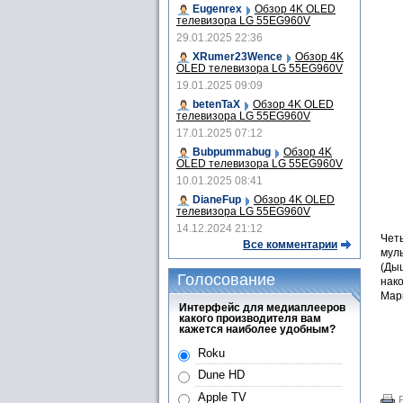
Eugenrex
Обзор 4K OLED
телевизора LG 55EG960V
29.01.2025 22:36
XRumer23Wence
Обзор 4K
OLED телевизора LG 55EG960V
19.01.2025 09:09
betenTaX
Обзор 4K OLED
телевизора LG 55EG960V
17.01.2025 07:12
Bubpummabug
Обзор 4K
OLED телевизора LG 55EG960V
10.01.2025 08:41
DianeFup
Обзор 4K OLED
телевизора LG 55EG960V
14.12.2024 21:12
Чет
Все комментарии
мул
(Дыш
Голосование
нако
Мар
Интерфейс для медиаплееров
какого производителя вам
кажется наиболее удобным?
Roku
Dune HD
Apple TV