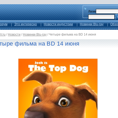
Логин
орум
Это интересно
Новости индустрии
Новинки Blu-ray
Обзо
V.ru
/
Новости
/
Новинки Blu-ray
/
Четыре фильма на BD 14 июня
тыре фильма на BD 14 июня