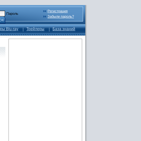
Регистрация
Пароль
Забыли пароль?
ОК
ры Blu-ray
Трейлеры
База знаний