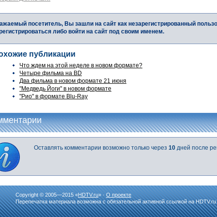
ажаемый посетитель, Вы зашли на сайт как незарегистрированный польз
регистрироваться либо войти на сайт под своим именем.
охожие публикации
Что ждем на этой неделе в новом формате?
Четыре фильма на BD
Два фильма в новом формате 21 июня
"Медведь Йоги" в новом формате
"Рио" в формате Blu-Ray
мментарии
Оставлять комментарии возможно только через
10
дней после ре
Copyright © 2005—2015 «
HDTV.ru
» ·
О проекте
Перепечатка материала возможна с обязательной активной ссылкой на HDTV.ru