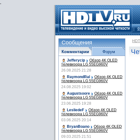
.
Ф
HDT
Сообщения
Че
Комментарии
Форум
Jefferycip
Обзор 4K OLED
телевизора LG 55EG960V
26.08.2025 21:28
RaymondRal
Обзор 4K OLED
телевизора LG 55EG960V
24.08.2025 19:02
Augustsoore
Обзор 4K OLED
телевизора LG 55EG960V
23.06.2025 19:28
LesliedeF
Обзор 4K OLED
телевизора LG 55EG960V
03.06.2025 20:14
BryanBoano
Обзор 4K OLED
телевизора LG 55EG960V
09.03.2025 21:51