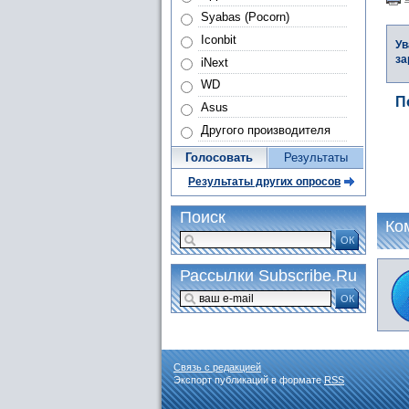
Syabas (Pocorn)
Iconbit
Ув
за
iNext
WD
П
Asus
Другого производителя
Голосовать
Результаты
Результаты других опросов
Поиск
Ко
ОК
Рассылки Subscribe.Ru
ОК
Связь с редакцией
Экспорт публикаций в формате
RSS