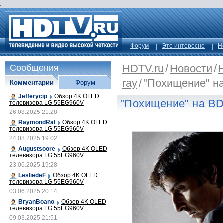
.
Форум
Это интересно
Н
HDTV.ru
/
Новости
/
Сообщения
ray
/
"Похищение" н
Комментарии
Форум
Jefferycip
Обзор 4K OLED
"Похищение" на B
телевизора LG 55EG960V
26.08.2025 21:28
RaymondRal
Обзор 4K OLED
телевизора LG 55EG960V
24.08.2025 19:02
Augustsoore
Обзор 4K OLED
телевизора LG 55EG960V
23.06.2025 19:28
LesliedeF
Обзор 4K OLED
телевизора LG 55EG960V
03.06.2025 20:14
BryanBoano
Обзор 4K OLED
телевизора LG 55EG960V
09.03.2025 21:51