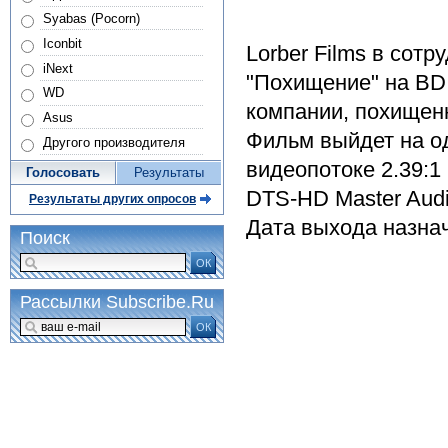
Syabas (Pocorn)
Iconbit
Lorber Films в сотр
iNext
"Похищение" на BD
WD
компании, похищен
Asus
Фильм выйдет на о
Другого производителя
видеопотоке 2.39:1
Голосовать
Результаты
DTS-HD Master Audi
Результаты других опросов
Дата выхода назнач
Поиск
ОК
Рассылки Subscribe.Ru
ОК