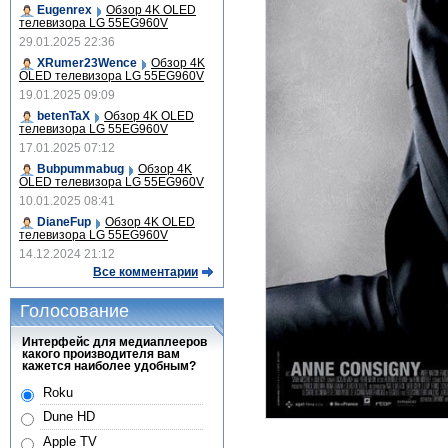
Eugenrex
Обзор 4K OLED
телевизора LG 55EG960V
29.01.2025 22:36
XRumer23Wence
Обзор 4K
OLED телевизора LG 55EG960V
19.01.2025 09:09
betenTaX
Обзор 4K OLED
телевизора LG 55EG960V
17.01.2025 07:12
Bubpummabug
Обзор 4K
OLED телевизора LG 55EG960V
10.01.2025 08:41
DianeFup
Обзор 4K OLED
телевизора LG 55EG960V
14.12.2024 21:12
Все комментарии
Голосование
Интерфейс для медиаплееров
какого производителя вам
кажется наиболее удобным?
Roku
Dune HD
Apple TV