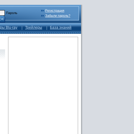
Регистрация
Пароль
Забыли пароль?
ОК
ры Blu-ray
Трейлеры
База знаний