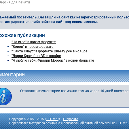
Версия для печати
ажаемый посетитель, Вы зашли на сайт как незарегистрированный польз
регистрироваться либо войти на сайт под своим именем.
охожие публикации
"На игле" в новом формате
"Ворон" в новом формате
"Санта Клаус" в формате Blu-ray уже в ноябре
"Ларри Краун" на BD в ноябре
"Я люблю тебя, Филлип Моррис" в новом формате
мментарии
Оставлять комментарии возможно только через
10
дней после ре
Copyright © 2005—2015 «
HDTV.ru
» ·
О проекте
Перепечатка материала возможна с обязательной активной ссылкой на HDTV.ru