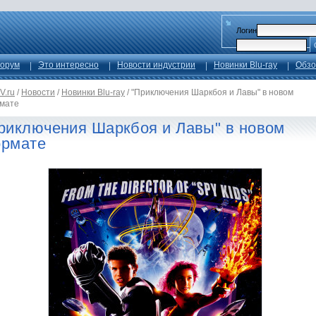
Логин
орум
Это интересно
Новости индустрии
Новинки Blu-ray
Обзо
V.ru
/
Новости
/
Новинки Blu-ray
/
"Приключения Шаркбоя и Лавы" в новом
мате
риключения Шаркбоя и Лавы" в новом
рмате