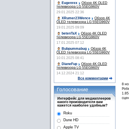
Eugenrex
Обзор 4K OLED
телевизора LG 55EG960V
29.01.2025 22:36
XRumer23Wence
Обзор 4K
OLED телевизора LG 55EG960V
19.01.2025 09:09
betenTaX
Обзор 4K OLED
телевизора LG 55EG960V
17.01.2025 07:12
Bubpummabug
Обзор 4K
OLED телевизора LG 55EG960V
10.01.2025 08:41
DianeFup
Обзор 4K OLED
телевизора LG 55EG960V
14.12.2024 21:12
Все комментарии
8 н
Голосование
Робе
1.85
сце
Интерфейс для медиаплееров
какого производителя вам
кажется наиболее удобным?
Roku
Dune HD
Apple TV