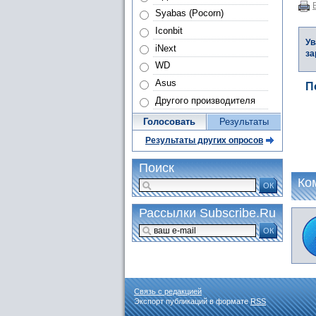
Syabas (Pocorn)
Iconbit
Ув
iNext
за
WD
Asus
П
Другого производителя
Голосовать
Результаты
Результаты других опросов
Поиск
Ко
ОК
Рассылки Subscribe.Ru
ОК
Связь с редакцией
Экспорт публикаций в формате
RSS