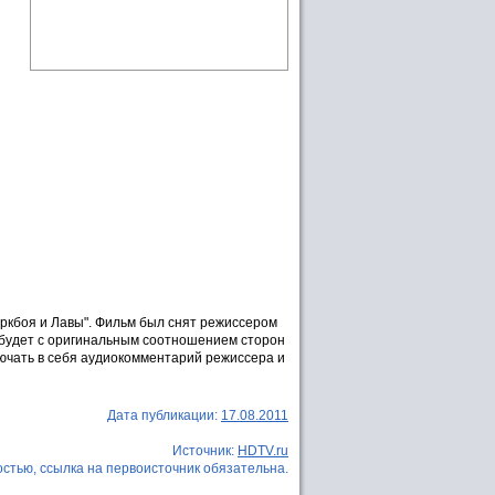
ркбоя и Лавы". Фильм был снят режиссером
р будет с оригинальным соотношением сторон
лючать в себя аудиокомментарий режиссера и
Дата публикации:
17.08.2011
Источник:
HDTV.ru
стью, ссылка на первоисточник обязательна.